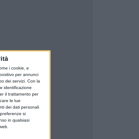
ità
ome i cookie, e
spositivo per annunci
o dei servizi.
Con la
e identificazione
er il trattamento per
icare le tue
ti dei dati personali
 preferenze si
nso in qualsiasi
 web.