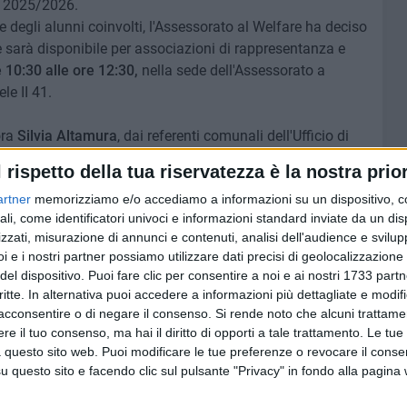
co 2025/2026.
degli alunni coinvolti, l'Assessorato al Welfare ha deciso
he sarà disponibile per associazioni di rappresentanza e
 10:30 alle ore 12:30,
nella sede dell'Assessorato a
le II 41.
ora
Silvia Altamura
, dai referenti comunali dell'Ufficio di
assistenza scolastica specialistica.
l rispetto della tua riservatezza è la nostra prior
artner
memorizziamo e/o accediamo a informazioni su un dispositivo, c
ali, come identificatori univoci e informazioni standard inviate da un di
zzati, misurazione di annunci e contenuti, analisi dell'audience e svilupp
7 AGOSTO 2026
i e i nostri partner possiamo utilizzare dati precisi di geolocalizzazione 
at,
Piazza Aldo Moro, SI-AVS:
del dispositivo. Puoi fare clic per consentire a noi e ai nostri 1733 partn
contare
«Proroga della scadenza non
critte. In alternativa puoi accedere a informazioni più dettagliate e modif
cancella ritardi del Comune»
acconsentire o di negare il consenso.
Si rende noto che alcuni trattamen
e il tuo consenso, ma hai il diritto di opporti a tale trattamento. Le tue
 questo sito web. Puoi modificare le tue preferenze o revocare il conse
questo sito e facendo clic sul pulsante "Privacy" in fondo alla pagina