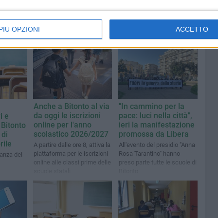
PIÙ OPZIONI
ACCETTO
Anche a Bitonto al via
"In cammino per la
da oggi le iscrizioni
pace: luci nella città",
i e
online per l'anno
ieri la manifestazione
 Bitonto
scolastico 2026/2027
promossa da Libera
 di
rile
A partire dalle ore 8, attiva la
All'evento del presidio "Anna
piattaforma per le iscrizioni
Rosa Tarantino" hanno
nanza del
online alle classi prime delle
preso parte tutte le scuole di
scuole statali
Bitonto