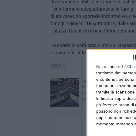
diversamente abili, per l'anno scolasti
Per informare adeguatamente le famiglie 
di attivare uno sportello informativo, c
famiglie giovedì
18 settembre, dalle ore
Palazzo Gentile in Corso Vittorio Emanue
Lo sportello sarà presidiato dall'assess
Piano e dall'ente gestore del servizio di 
I
SCUOLA
Noi e i nostri 1733
p
trattiamo dati person
e contenuti personali
7 AGOSTO 2026
tua autorizzazione no
Furti e assalto al bancom
tramite la scansione 
arrestato 30enne: deve s
le finalità sopra des
quasi 10 anni
preferenze prima di 
possono non richieder
applicheranno solo a
momento tornando su 