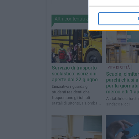
Altri contenuti a tema
Servizio di trasporto
VITA DI CITTÀ
scolastico: iscrizioni
Scuole, cimiter
aperte dal 22 giugno
parchi chiusi a
per la giornata
L'iniziativa riguarda gli
mercoledì 1 ap
studenti residenti che
frequentano gli istituti
A stabilirlo un'ordi
statali di Bitonto, Palombaio
sindaco Ricci
e Mariotto