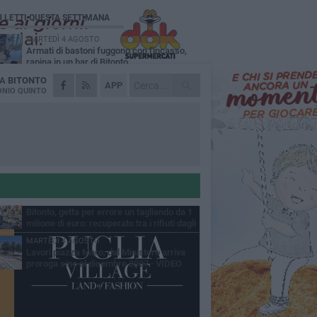
Ù LETTI QUESTA SETTIMANA
MARTEDÌ 4 AGOSTO
Armati di bastoni fuggono con l'incasso,
rapina in un bar di Bitonto
DA
BITONTO
DOMENICA 2 AGOSTO
APP
Fratelli d'Italia Bitonto: «Vicinanza alla
NIO QUINTO
consigliera Carmela Rossiello»
LUNEDÌ 3 AGOSTO
Antonella Aresta: «La Puglia è un set a
cielo aperto. La fotografia? Per me è pura
esia»
LUNEDÌ 3 AGOSTO
Parcheggio interrato in piazza Marconi, SI:
«Scelta che non può essere presa da
chi»
MARTEDÌ 4 AGOSTO
Bitonto, getta per errore un tagliando da 1
milione di euro: recuperato tra i rifiuti dagli
eratori SANB
MARTEDÌ 4 AGOSTO
Lavori piazza Moro, dal Ministero arriva
proroga sino al dicembre 2027 - VIDEO