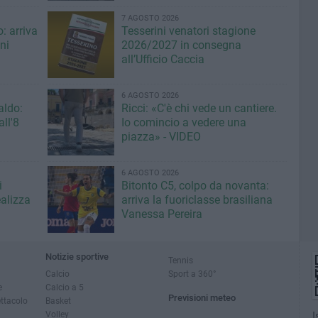
7 AGOSTO 2026
: arriva
Tesserini venatori stagione
ni
2026/2027 in consegna
all’Ufficio Caccia
6 AGOSTO 2026
aldo:
Ricci: «C'è chi vede un cantiere.
ll'8
Io comincio a vedere una
piazza» - VIDEO
6 AGOSTO 2026
i
Bitonto C5, colpo da novanta:
ealizza
arriva la fuoriclasse brasiliana
Vanessa Pereira
Notizie sportive
Tennis
Calcio
Sport a 360°
e
Calcio a 5
Previsioni meteo
ettacolo
Basket
Volley
I