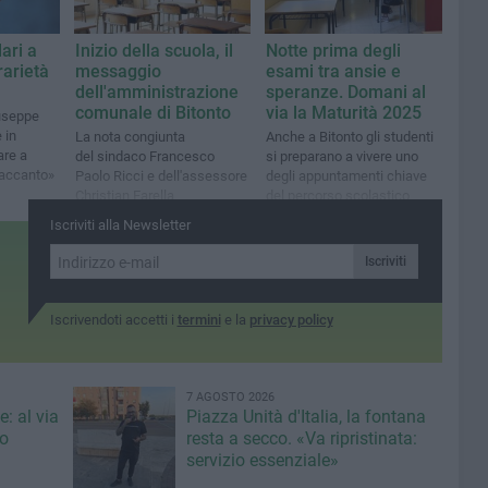
lari a
Inizio della scuola, il
Notte prima degli
rarietà
messaggio
esami tra ansie e
dell'amministrazione
speranze. Domani al
comunale di Bitonto
via la Maturità 2025
iuseppe
 in
La nota congiunta
Anche a Bitonto gli studenti
are a
del sindaco Francesco
si preparano a vivere uno
 accanto»
Paolo Ricci e dell'assessore
degli appuntamenti chiave
Christian Farella
del percorso scolastico
Iscriviti alla Newsletter
Iscriviti
Iscrivendoti accetti i
termini
e la
privacy policy
7 AGOSTO 2026
: al via
Piazza Unità d'Italia, la fontana
eo
resta a secco. «Va ripristinata:
servizio essenziale»