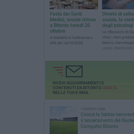
Festa dei Santi
Divieto di cellu
Medici, scuole chiuse
scuola, la cont
a Bitonto lunedì 20
degli psicologi
ottobre
Le riflessioni di G
Vinci: «Non proibire
A stabilirlo è l'ordinanza n.
blocco, ma insegn
699 del 14/10/2025
usare, stando loro
RICEVI AGGIORNAMENTI E
CONTENUTI DA BITONTO
GRATIS
NELLA TUA E-MAIL
7 AGOSTO 2026
Cresce la febbre neroverde
il tesseramento del Nucl
Compatto Bitonto