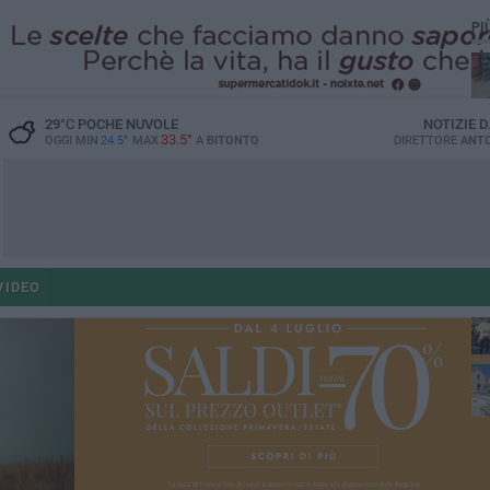
PI
29
°C
POCHE NUVOLE
NOTIZIE 
33.5°
OGGI MIN
24.5°
MAX
A
BITONTO
DIRETTORE
ANTO
po
VIDEO
po
op