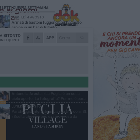
Ù LETTI QUESTA SETTIMANA
MARTEDÌ 4 AGOSTO
Armati di bastoni fuggono con l'incasso,
rapina in un bar di Bitonto
DA
BITONTO
VENERDÌ 31 LUGLIO
APP
Furti d'auto, scoperta la banda tra Bitonto e
NIO QUINTO
Cerignola: 13 arresti, I NOMI
SABATO 1 AGOSTO
"Case a un euro", Comune chiama a
raccolta proprietari di immobili nel centro
ico
DOMENICA 2 AGOSTO
Fratelli d'Italia Bitonto: «Vicinanza alla
consigliera Carmela Rossiello»
LUNEDÌ 3 AGOSTO
Antonella Aresta: «La Puglia è un set a
cielo aperto. La fotografia? Per me è pura
esia»
LUNEDÌ 3 AGOSTO
Parcheggio interrato in piazza Marconi, SI:
«Scelta che non può essere presa da
chi»