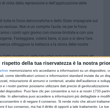
 di vista della repressione e dell'applicazione delle
i tutte le forze democratiche e dello Stato impegnate sul
no escluso. Non è un compito facile, né per le forze
 fanno i conti ogni giorno con risorse limitate e con una
rgente. Festeggiare, volersi bene, si può e si deve fare.
enza oltraggiare la bellezza e la storia delle nostre
 ha fatto quanto si vede nel video non conosca storia ed
città vecchia di Bitonto.
l rispetto della tua riservatezza è la nostra prior
artner
memorizziamo e/o accediamo a informazioni su un dispositivo, c
ali, come identificatori univoci e informazioni standard inviate da un di
zzati, misurazione di annunci e contenuti, analisi dell'audience e svilupp
i e i nostri partner possiamo utilizzare dati precisi di geolocalizzazione 
del dispositivo. Puoi fare clic per consentire a noi e ai nostri 1733 partn
critte. In alternativa puoi accedere a informazioni più dettagliate e modif
acconsentire o di negare il consenso.
Si rende noto che alcuni trattamen
e il tuo consenso, ma hai il diritto di opporti a tale trattamento. Le tue