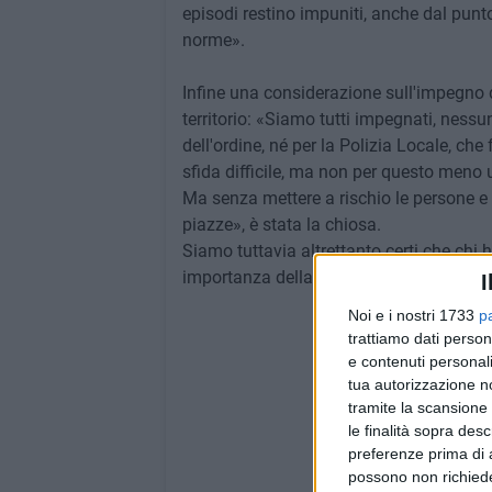
episodi restino impuniti, anche dal punto
norme».
Infine una considerazione sull'impegno d
territorio: «Siamo tutti impegnati, nessu
dell'ordine, né per la Polizia Locale, che
sfida difficile, ma non per questo meno u
Ma senza mettere a rischio le persone e s
piazze», è stata la chiosa.
Siamo tuttavia altrettanto certi che chi
importanza della Cattedrale e di tutta la 
I
Noi e i nostri 1733
p
trattiamo dati person
e contenuti personali
tua autorizzazione no
tramite la scansione 
le finalità sopra des
preferenze prima di 
possono non richieder