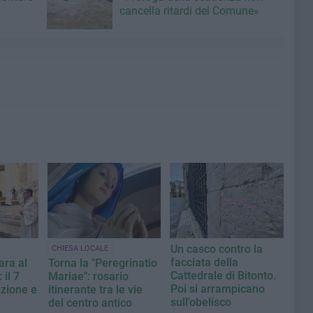
cancella ritardi del Comune»
Un casco contro la
CHIESA LOCALE
facciata della
ara al
Torna la "Peregrinatio
Cattedrale di Bitonto.
il 7
Mariae": rosario
Poi si arrampicano
zione e
itinerante tra le vie
sull'obelisco
del centro antico