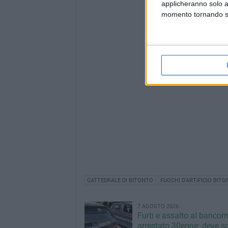
applicheranno solo a
momento tornando su 
CATTEDRALE DI BITONTO
FUOCHI D'ARTIFICIO BIT
7 AGOSTO 2026
Furti e assalto al bancom
arrestato 30enne: deve s