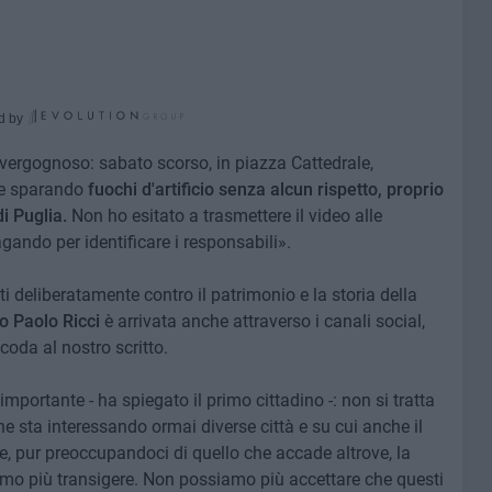
d by
 vergognoso: sabato scorso, in piazza Cattedrale,
re sparando
fuochi d'artificio senza alcun rispetto, proprio
i Puglia.
Non ho esitato a trasmettere il video alle
gando per identificare i responsabili».
i deliberatamente contro il patrimonio e la storia della
o Paolo Ricci
è arrivata anche attraverso i canali social,
coda al nostro scritto.
mportante - ha spiegato il primo cittadino -: non si tratta
e sta interessando ormai diverse città e su cui anche il
che, pur preoccupandoci di quello che accade altrove, la
iamo più transigere. Non possiamo più accettare che questi