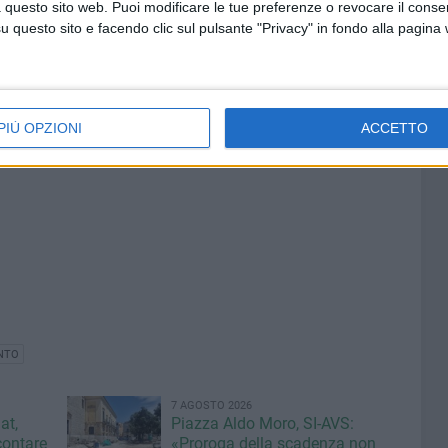
 questo sito web. Puoi modificare le tue preferenze o revocare il conse
questo sito e facendo clic sul pulsante "Privacy" in fondo alla pagina
PIÙ OPZIONI
ACCETTO
ONTO
7 AGOSTO 2026
at,
Piazza Aldo Moro, SI-AVS:
contare
«Proroga della scadenza non