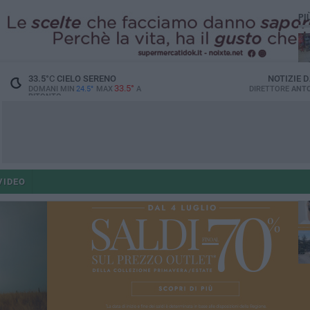
PI
33.5
°C
CIELO SERENO
NOTIZIE 
33.5°
DOMANI MIN
24.5°
MAX
A
DIRETTORE
ANTO
BITONTO
ant
VIDEO
po
po