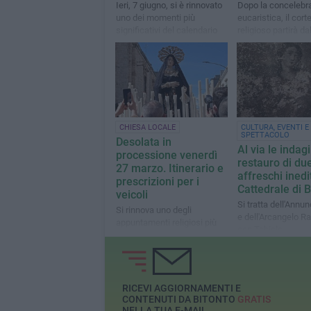
Ieri, 7 giugno, si è rinnovato
Dopo la concelebr
uno dei momenti più
eucaristica, il cort
significativi del calendario
religioso partirà da
liturgico cristiano
Cattedrale e si con
Santissimo Sacra
CHIESA LOCALE
CULTURA, EVENTI E
SPETTACOLO
Desolata in
Al via le indagi
processione venerdì
restauro di du
27 marzo. Itinerario e
affreschi inedit
prescrizioni per i
Cattedrale di B
veicoli
Si tratta dell'Annu
Si rinnova uno degli
e dell'Arcangelo R
appuntamenti religiosi più
con Tobiolo
attesi dell'anno
RICEVI AGGIORNAMENTI E
CONTENUTI DA BITONTO
GRATIS
NELLA TUA E-MAIL