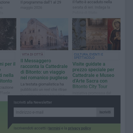
Il fatto è accaduto nella
azione
Il programma dall'1 al 29
serata di ieri. Indaga la
eo
maggio 2026
Polizia di Stato
lla
cluderà al
mento
VITA DI CITTÀ
CULTURA, EVENTI E
SPETTACOLO
Il Messaggero
ni per il
Visite guidate a
racconta la Cattedrale
e
prezzo speciale per
di Bitonto: un viaggio
i nella
Cattedrale e Museo
nel romanico pugliese
itonto
d’Arte Sacra con
La testata giornalistica ha
Bitonto City Tour
nciazione
pubblicato un reel che ritrae
affaele
Iniziativa promossa dal
la celebre chiesa bitontina
Comune di Bitonto e
Iscriviti alla Newsletter
realizzata dalla cooperativa
sociale ArtWork
Iscriviti
Iscrivendoti accetti i
termini
e la
privacy policy