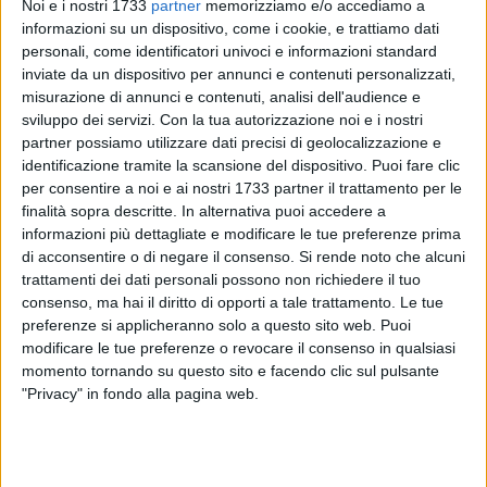
Noi e i nostri 1733
partner
memorizziamo e/o accediamo a
informazioni su un dispositivo, come i cookie, e trattiamo dati
personali, come identificatori univoci e informazioni standard
inviate da un dispositivo per annunci e contenuti personalizzati,
A cura di
misurazione di annunci e contenuti, analisi dell'audience e
MASSIMILIANO DILETTUSO
sviluppo dei servizi.
Con la tua autorizzazione noi e i nostri
partner possiamo utilizzare dati precisi di geolocalizzazione e
identificazione tramite la scansione del dispositivo. Puoi fare clic
Sarà il ritmo del
reggae salentino
dei
Sud Sound System
ad
per consentire a noi e ai nostri 1733 partner il trattamento per le
animare una delle serate più attese della
festa patronale
di
finalità sopra descritte. In alternativa puoi accedere a
Bitonto. Lo storico gruppo pugliese si esibirà
domenica 24
informazioni più dettagliate e modificare le tue preferenze prima
di acconsentire o di negare il consenso.
Si rende noto che alcuni
maggio
, alle ore 22, in piazza Marconi regalando alla città
trattamenti dei dati personali possono non richiedere il tuo
uno degli appuntamenti centrali del programma di
consenso, ma hai il diritto di opporti a tale trattamento. Le tue
festeggiamenti dedicati alla santa patrona.
preferenze si applicheranno solo a questo sito web. Puoi
modificare le tue preferenze o revocare il consenso in qualsiasi
Nato nel 1989, il gruppo salentino rappresenta una delle
momento tornando su questo sito e facendo clic sul pulsante
formazioni simbolo della musica
reggae italiana
. I Sud
"Privacy" in fondo alla pagina web.
Sound System, infatti, all'inizio degli anni '90, sono stati tra i
primi artisti a fondere sonorità reggae, dancehall e hip hop
con il dialetto salentino, contribuendo alla diffusione della