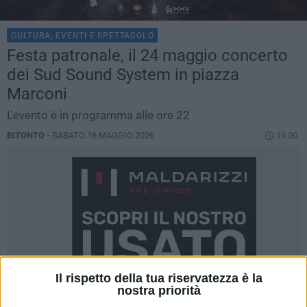
CULTURA, EVENTI E SPETTACOLO
Festa patronale, il 24 maggio concerto
dei Sud Sound System in piazza
Marconi
L'evento è in programma alle ore 22
BITONTO -
SABATO 16 MAGGIO 2026
19.00
Il rispetto della tua riservatezza è la
nostra priorità