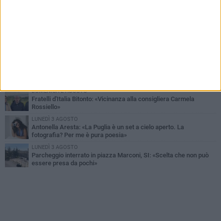
MARTEDÌ 4 AGOSTO
Armati di bastoni fuggono con l'incasso, rapina in un bar di Bitonto
VENERDÌ 31 LUGLIO
Furti d'auto, scoperta la banda tra Bitonto e Cerignola: 13 arresti, I
NOMI
SABATO 1 AGOSTO
"Case a un euro", Comune chiama a raccolta proprietari di
immobili nel centro antico
DOMENICA 2 AGOSTO
Fratelli d'Italia Bitonto: «Vicinanza alla consigliera Carmela
Rossiello»
LUNEDÌ 3 AGOSTO
Antonella Aresta: «La Puglia è un set a cielo aperto. La
fotografia? Per me è pura poesia»
LUNEDÌ 3 AGOSTO
Parcheggio interrato in piazza Marconi, SI: «Scelta che non può
essere presa da pochi»