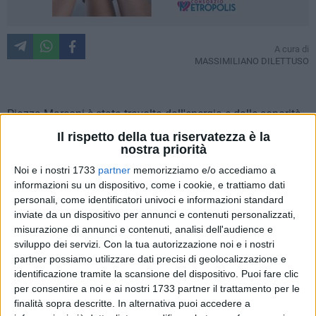
A cura di
MASSIMILIANO DILETTUSO
Piazza Marconi è stata travolta dall'energia e dalle sonorità
uniche del
reggae salentino
. Il concerto dei
Sud Sound
Il rispetto della tua riservatezza è la
System
è stato uno dei momenti più coinvolgenti della festa
nostra priorità
patronale di Bitonto e, ieri, ha trasformato il cuore della città
Noi e i nostri 1733
partner
memorizziamo e/o accediamo a
in una grande festa collettiva per giovani e adulti.
informazioni su un dispositivo, come i cookie, e trattiamo dati
personali, come identificatori univoci e informazioni standard
inviate da un dispositivo per annunci e contenuti personalizzati,
La storica
band salentina
ha acceso la serata di domenica
misurazione di annunci e contenuti, analisi dell'audience e
24 maggio con un live carico di ritmo e identità territoriale,
sviluppo dei servizi.
Con la tua autorizzazione noi e i nostri
confermando ancora una volta il forte legame con il
partner possiamo utilizzare dati precisi di geolocalizzazione e
pubblico pugliese. Sul palco, i Sud Sound System hanno
identificazione tramite la scansione del dispositivo. Puoi fare clic
proposto alcuni dei pezzi più iconici della loro lunga carriera,
per consentire a noi e ai nostri 1733 partner il trattamento per le
facendo cantare intere generazioni sulle note di "
Le radici ca
finalità sopra descritte. In alternativa puoi accedere a