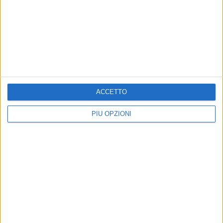
ACCETTO
PIÙ OPZIONI
Altri contenuti a tema
Maria Santissima
Bitonto riscopre la bellezza