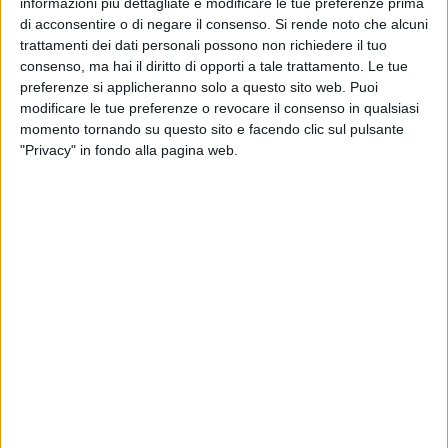
tieni
", autentico manifesto musicale dedicato all'identità e
informazioni più dettagliate e modificare le tue preferenze prima
di acconsentire o di negare il consenso.
Si rende noto che alcuni
all'orgoglio del Sud.
trattamenti dei dati personali possono non richiedere il tuo
consenso, ma hai il diritto di opporti a tale trattamento. Le tue
Grande coinvolgimento anche per "
Sciamu a ballare
", che ha
preferenze si applicheranno solo a questo sito web. Puoi
trasformato piazza Marconi in una dancehall a cielo aperto,
modificare le tue preferenze o revocare il consenso in qualsiasi
mentre momenti più intensi ed emozionanti sono arrivati con
momento tornando su questo sito e facendo clic sul pulsante
"Bisogno d'amore" e "Casa mia". Non sono mancati altri
"Privacy" in fondo alla pagina web.
brani amatissimi come "Lu profumu tou" e "Beddha carusa",
che hanno contribuito a creare un'atmosfera di festa
popolare capace di unire giovani, famiglie e appassionati
storici del gruppo.
Per poco più di un'ora, la band formata da Nandu Popu,
Terron Fabio e Don Rico ha trascinato il pubblico in un
viaggio
tra reggae, dancehall e sonorità mediterranee,
celebrando la cultura del Sud attraverso musica e parole. Ad
accogliere il trio, che quest'anno festeggia i 35 anni di
carriera, una discreta cornice di pubblico: decisamente
minore, però, rispetto alla
folla
che ha accolto Gaia lo scorso