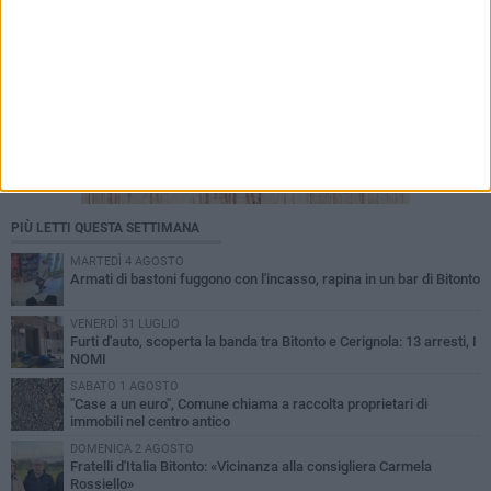
PIÙ LETTI QUESTA SETTIMANA
MARTEDÌ 4 AGOSTO
Armati di bastoni fuggono con l'incasso, rapina in un bar di Bitonto
VENERDÌ 31 LUGLIO
Furti d'auto, scoperta la banda tra Bitonto e Cerignola: 13 arresti, I
NOMI
SABATO 1 AGOSTO
"Case a un euro", Comune chiama a raccolta proprietari di
immobili nel centro antico
DOMENICA 2 AGOSTO
Fratelli d'Italia Bitonto: «Vicinanza alla consigliera Carmela
Rossiello»