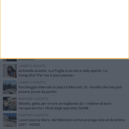
PIÙ LETTI QUESTA SETTIMANA
MARTEDÌ 4 AGOSTO
Armati di bastoni fuggono con l'incasso, rapina in un bar di Bitonto
DOMENICA 2 AGOSTO
Fratelli d'Italia Bitonto: «Vicinanza alla consigliera Carmela
Rossiello»
LUNEDÌ 3 AGOSTO
Antonella Aresta: «La Puglia è un set a cielo aperto. La
fotografia? Per me è pura poesia»
LUNEDÌ 3 AGOSTO
Parcheggio interrato in piazza Marconi, SI: «Scelta che non può
essere presa da pochi»
MARTEDÌ 4 AGOSTO
Bitonto, getta per errore un tagliando da 1 milione di euro:
recuperato tra i rifiuti dagli operatori SANB
MARTEDÌ 4 AGOSTO
Lavori piazza Moro, dal Ministero arriva proroga sino al dicembre
2027 - VIDEO