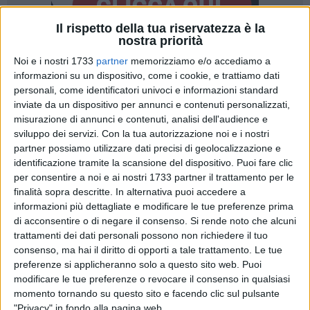
Il rispetto della tua riservatezza è la
nostra priorità
Noi e i nostri 1733
partner
memorizziamo e/o accediamo a
A cura di
informazioni su un dispositivo, come i cookie, e trattiamo dati
MASSIMILIANO DILETTUSO
personali, come identificatori univoci e informazioni standard
inviate da un dispositivo per annunci e contenuti personalizzati,
misurazione di annunci e contenuti, analisi dell'audience e
Proseguiranno oggi,
domenica 24 maggio
, i festeggiamenti
sviluppo dei servizi.
Con la tua autorizzazione noi e i nostri
in onore di
Maria Santissima Immacolata
, con una giornata
partner possiamo utilizzare dati precisi di geolocalizzazione e
identificazione tramite la scansione del dispositivo. Puoi fare clic
che unirà tradizione popolare, arte urbana e grande musica
per consentire a noi e ai nostri 1733 partner il trattamento per le
nel cuore di Bitonto. Il programma religioso sarà
finalità sopra descritte. In alternativa puoi accedere a
caratterizzato da due momenti particolarmente significativi,
informazioni più dettagliate e modificare le tue preferenze prima
legati alla presenza della sacra immagine della Patrona in
di acconsentire o di negare il consenso.
Si rende noto che alcuni
alcuni luoghi simbolici della città. Alle
ore 17.30
è previsto il
trattamenti dei dati personali possono non richiedere il tuo
trasferimento della statua di Maria Santissima Immacolata
consenso, ma hai il diritto di opporti a tale trattamento. Le tue
all'
Hospice
, gesto che conferma il forte valore spirituale e
preferenze si applicheranno solo a questo sito web. Puoi
modificare le tue preferenze o revocare il consenso in qualsiasi
umano della festa patronale, capace di raggiungere anche i
momento tornando su questo sito e facendo clic sul pulsante
luoghi della sofferenza e della fragilità.
"Privacy" in fondo alla pagina web.