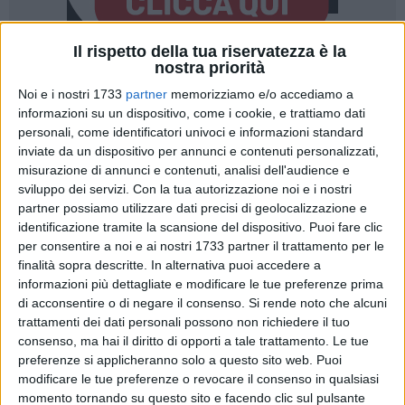
Il rispetto della tua riservatezza è la
nostra priorità
1
A cura di
Noi e i nostri 1733
partner
memorizziamo e/o accediamo a
LA REDAZIONE
informazioni su un dispositivo, come i cookie, e trattiamo dati
personali, come identificatori univoci e informazioni standard
inviate da un dispositivo per annunci e contenuti personalizzati,
È di recente approvazione il nuovo Codice della Strada che,
misurazione di annunci e contenuti, analisi dell'audience e
dopo il via libera del Senato, è ufficialmente diventato legge.
sviluppo dei servizi.
Con la tua autorizzazione noi e i nostri
partner possiamo utilizzare dati precisi di geolocalizzazione e
identificazione tramite la scansione del dispositivo. Puoi fare clic
L'obiettivo, secondo quanto ha sostiene il ministro dei
per consentire a noi e ai nostri 1733 partner il trattamento per le
Trasporti Matteo Salvini, è quello di diminuire il rischio di
finalità sopra descritte. In alternativa puoi accedere a
stragi su strada. In particolare, le nuove norme prevedono un
informazioni più dettagliate e modificare le tue preferenze prima
inasprimento delle pene per chi guida utilizzando lo
di acconsentire o di negare il consenso.
Si rende noto che alcuni
smartphone e per chi guida sotto l'effetto di alcol e sostanze
trattamenti dei dati personali possono non richiedere il tuo
stupefacenti.
consenso, ma hai il diritto di opporti a tale trattamento. Le tue
preferenze si applicheranno solo a questo sito web. Puoi
modificare le tue preferenze o revocare il consenso in qualsiasi
Ecco, nel dettaglio, le novità previste dalla riforma:
momento tornando su questo sito e facendo clic sul pulsante