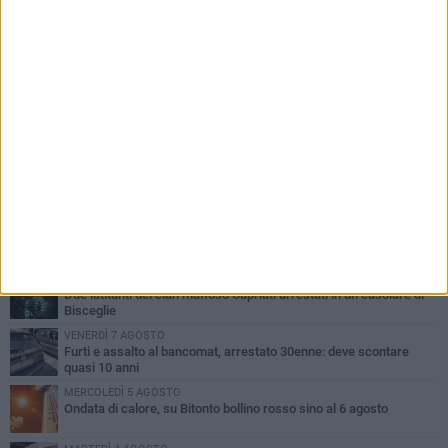
PIÙ LETTI QUESTA SETTIMANA
MARTEDÌ 4 AGOSTO
Armati di bastoni fuggono con l'incasso, rapina in un bar di Bitonto
SABATO 8 AGOSTO
Due latitanti del clan mafioso Capriati arrestati in un casolare di
Bisceglie
VENERDÌ 7 AGOSTO
Furti e assalto al bancomat, arrestato 30enne: deve scontare
quasi 10 anni
MERCOLEDÌ 5 AGOSTO
Ondata di calore, su Bitonto bollino rosso sino al 6 agosto