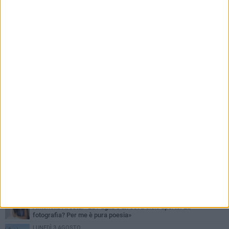
PIÙ LETTI QUESTA SETTIMANA
MARTEDÌ 4 AGOSTO
Armati di bastoni fuggono con l'incasso, rapina in un bar di Bitonto
DOMENICA 2 AGOSTO
Fratelli d'Italia Bitonto: «Vicinanza alla consigliera Carmela
Rossiello»
LUNEDÌ 3 AGOSTO
Antonella Aresta: «La Puglia è un set a cielo aperto. La
fotografia? Per me è pura poesia»
LUNEDÌ 3 AGOSTO