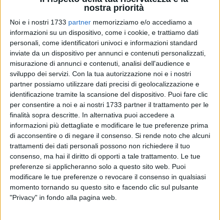
nostra priorità
Noi e i nostri 1733
partner
memorizziamo e/o accediamo a
informazioni su un dispositivo, come i cookie, e trattiamo dati
personali, come identificatori univoci e informazioni standard
inviate da un dispositivo per annunci e contenuti personalizzati,
misurazione di annunci e contenuti, analisi dell'audience e
sviluppo dei servizi.
Con la tua autorizzazione noi e i nostri
partner possiamo utilizzare dati precisi di geolocalizzazione e
Il sindaco di Bitonto,
Francesco Paolo Ricci,
dopo l'ultimo
identificazione tramite la scansione del dispositivo. Puoi fare clic
episodio di cronaca nera (sparatoria con ferimento)
per consentire a noi e ai nostri 1733 partner il trattamento per le
finalità sopra descritte. In alternativa puoi accedere a
registrato nel primo pomeriggio in una strada del centro
informazioni più dettagliate e modificare le tue preferenze prima
storico, lancia l'ennesimo accorato appello, perché venga
di acconsentire o di negare il consenso.
Si rende noto che alcuni
concretamente potenziata la presenza delle forze dell'ordine
trattamenti dei dati personali possono non richiedere il tuo
in città.
consenso, ma hai il diritto di opporti a tale trattamento. Le tue
preferenze si applicheranno solo a questo sito web. Puoi
"Non è un momento facile,
ma io invito ancora una volta ad
modificare le tue preferenze o revocare il consenso in qualsiasi
avere fiducia nelle istituzioni e nelle forze di polizia
-
momento tornando su questo sito e facendo clic sul pulsante
"Privacy" in fondo alla pagina web.
dichiara Ricci - .
Solo pochi giorni fa, a seguito dei gravi fatti
di cronaca culminati nella rapina in casa a due anziani,