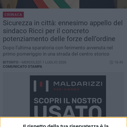
CRONACA
Sicurezza in città: ennesimo appello del
sindaco Ricci per il concreto
potenziamento delle forze dell’ordine
Dopo l’ultima sparatoria con ferimento avvenuta nel
primo pomeriggio in una strada del centro storico
BITONTO -
MERCOLEDÌ 1 LUGLIO 2026
18.49
COMUNICATO STAMPA
Il rispetto della tua riservatezza è la