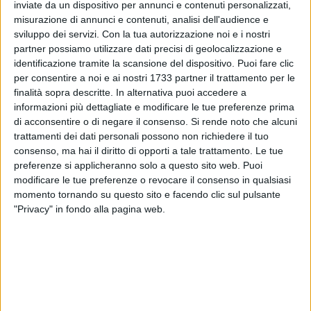
inviate da un dispositivo per annunci e contenuti personalizzati,
misurazione di annunci e contenuti, analisi dell'audience e
6
A cura di
sviluppo dei servizi.
Con la tua autorizzazione noi e i nostri
LA REDAZIONE
partner possiamo utilizzare dati precisi di geolocalizzazione e
identificazione tramite la scansione del dispositivo. Puoi fare clic
per consentire a noi e ai nostri 1733 partner il trattamento per le
finalità sopra descritte. In alternativa puoi accedere a
Temperature massime in risalite in questa ultima domenica
informazioni più dettagliate e modificare le tue preferenze prima
di gennaio, che si attesteranno sui 16° grazie a correnti
di acconsentire o di negare il consenso.
Si rende noto che alcuni
meridionali moderate. Giornata caratterizzata da prevalenza
trattamenti dei dati personali possono non richiedere il tuo
di nuvolosità e possibili brevi rovesci all'ora di pranzo e nel
consenso, ma hai il diritto di opporti a tale trattamento. Le tue
primo pomeriggio. Serata con ampie schiarite e minime della
preferenze si applicheranno solo a questo sito web. Puoi
notte sui 7°. Leggero calo termico lunedì 26 gennaio.
modificare le tue preferenze o revocare il consenso in qualsiasi
momento tornando su questo sito e facendo clic sul pulsante
"Privacy" in fondo alla pagina web.
DOMENICA 25 GENNAIO
SOLE - Sorge: 7:10, Tramonta: 16:58
LUNA - Leva: 10:15, Cala: 0:01 - Gibbosa crescente
10 AGOSTO 2026
Aggredisce il padre a martellate, 50enne
arrestato per tentato omicidio