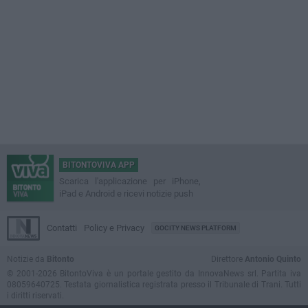
BITONTOVIVA APP
Scarica l'applicazione per iPhone,
iPad e Android e ricevi notizie push
Contatti
Policy e Privacy
GOCITY NEWS PLATFORM
Notizie da
Bitonto
Direttore
Antonio Quinto
© 2001-2026 BitontoViva è un portale gestito da InnovaNews srl. Partita iva
08059640725. Testata giornalistica registrata presso il Tribunale di Trani. Tutti
i diritti riservati.