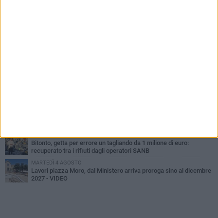
PIÙ LETTI QUESTA SETTIMANA
MARTEDÌ 4 AGOSTO
Armati di bastoni fuggono con l'incasso, rapina in un bar di Bitonto
SABATO 8 AGOSTO
Due latitanti del clan mafioso Capriati arrestati in un casolare di
Bisceglie
VENERDÌ 7 AGOSTO
Furti e assalto al bancomat, arrestato 30enne: deve scontare
quasi 10 anni
MERCOLEDÌ 5 AGOSTO
Ondata di calore, su Bitonto bollino rosso sino al 6 agosto
MARTEDÌ 4 AGOSTO
Bitonto, getta per errore un tagliando da 1 milione di euro:
recuperato tra i rifiuti dagli operatori SANB
MARTEDÌ 4 AGOSTO
Lavori piazza Moro, dal Ministero arriva proroga sino al dicembre
2027 - VIDEO