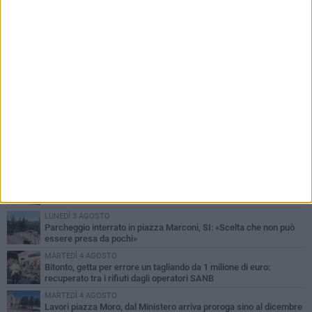
PIÙ LETTI QUESTA SETTIMANA
MARTEDÌ 4 AGOSTO
Armati di bastoni fuggono con l'incasso, rapina in un bar di Bitonto
DOMENICA 2 AGOSTO
Fratelli d'Italia Bitonto: «Vicinanza alla consigliera Carmela
Rossiello»
LUNEDÌ 3 AGOSTO
Antonella Aresta: «La Puglia è un set a cielo aperto. La
fotografia? Per me è pura poesia»
LUNEDÌ 3 AGOSTO
Parcheggio interrato in piazza Marconi, SI: «Scelta che non può
essere presa da pochi»
MARTEDÌ 4 AGOSTO
Bitonto, getta per errore un tagliando da 1 milione di euro:
recuperato tra i rifiuti dagli operatori SANB
MARTEDÌ 4 AGOSTO
Lavori piazza Moro, dal Ministero arriva proroga sino al dicembre