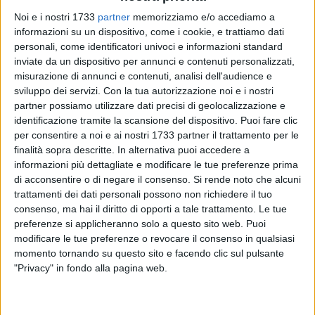
Noi e i nostri 1733
partner
memorizziamo e/o accediamo a
informazioni su un dispositivo, come i cookie, e trattiamo dati
personali, come identificatori univoci e informazioni standard
inviate da un dispositivo per annunci e contenuti personalizzati,
21
misurazione di annunci e contenuti, analisi dell'audience e
sviluppo dei servizi.
Con la tua autorizzazione noi e i nostri
partner possiamo utilizzare dati precisi di geolocalizzazione e
identificazione tramite la scansione del dispositivo. Puoi fare clic
Questo pomeriggio,
domenica 30 marzo
, torna la
per consentire a noi e ai nostri 1733 partner il trattamento per le
tradizionale
Via Crucis
in
Cattedrale
. Si tratta del quarto - e
finalità sopra descritte. In alternativa puoi accedere a
penultimo - dei cinque appuntamenti del cammino spirituale
informazioni più dettagliate e modificare le tue preferenze prima
che la comunità bitontina sta conducendo durante il periodo
di acconsentire o di negare il consenso.
Si rende noto che alcuni
di Quaresima. La sacra celebrazione sarà replicata, infatti,
trattamenti dei dati personali possono non richiedere il tuo
anche il 6 aprile 2025.
consenso, ma hai il diritto di opporti a tale trattamento. Le tue
preferenze si applicheranno solo a questo sito web. Puoi
modificare le tue preferenze o revocare il consenso in qualsiasi
Il programma della Via Crucis
momento tornando su questo sito e facendo clic sul pulsante
Ogni domenica, i fedeli avranno l'opportunità di partecipare
"Privacy" in fondo alla pagina web.
a un intenso momento di preghiera e meditazione, seguendo
il seguente programma:
Ore 17:30 - Recita del Santo Rosario