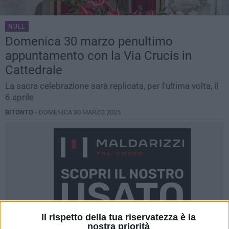
NULL
Domenica 30 marzo penultimo
appuntamento con la Via Crucis in
Cattedrale
La sacra celebrazione sarà replicata, per l'ultima volta, il
6 aprile
BITONTO -
DOMENICA 30 MARZO 2025
Il rispetto della tua riservatezza è la
nostra priorità