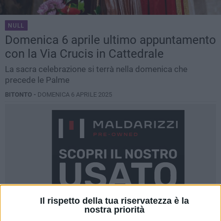
NULL
Domenica 6 aprile ultimo appuntamento
con la Via Crucis in Cattedrale
La sacra celebrazione si terrà nella domenica che
precede le Palme
BITONTO -
DOMENICA 6 APRILE 2025
Il rispetto della tua riservatezza è la
nostra priorità