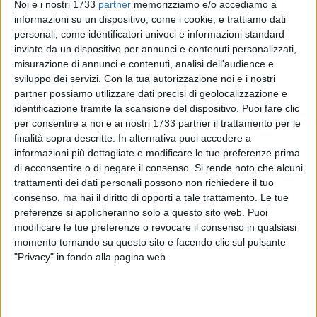
Noi e i nostri 1733
partner
memorizziamo e/o accediamo a
informazioni su un dispositivo, come i cookie, e trattiamo dati
personali, come identificatori univoci e informazioni standard
2
inviate da un dispositivo per annunci e contenuti personalizzati,
misurazione di annunci e contenuti, analisi dell'audience e
sviluppo dei servizi.
Con la tua autorizzazione noi e i nostri
partner possiamo utilizzare dati precisi di geolocalizzazione e
Si concluderà questa sera,
domenica 6 aprile
, la tradizionale
identificazione tramite la scansione del dispositivo. Puoi fare clic
Via Crucis
in
Cattedrale
. La sacra celebrazione si terrà in
per consentire a noi e ai nostri 1733 partner il trattamento per le
occasione dell'ultima domenica del periodo di
Quaresima
finalità sopra descritte. In alternativa puoi accedere a
informazioni più dettagliate e modificare le tue preferenze prima
che precede le Palme
e in preparazione ai riti della
di acconsentire o di negare il consenso.
Si rende noto che alcuni
Settimana Santa
.
trattamenti dei dati personali possono non richiedere il tuo
consenso, ma hai il diritto di opporti a tale trattamento. Le tue
Il programma della Via Crucis
preferenze si applicheranno solo a questo sito web. Puoi
Ore 17:30 - Recita del Santo Rosario
modificare le tue preferenze o revocare il consenso in qualsiasi
Ore 18:00 - Santa Messa
momento tornando su questo sito e facendo clic sul pulsante
Ore 19:00 - Via Crucis meditata
"Privacy" in fondo alla pagina web.
Ad accompagnare la celebrazione, il coro "
Schola Cantorum
"
diretto dal maestro Giuseppe Maiorano, che offrirà un
supporto musicale utile a rendere ancora più suggestivo il