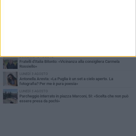
MARTEDÌ 4 AGOSTO
Armati di bastoni fuggono con l'incasso, rapina in un bar di Bitonto
VENERDÌ 31 LUGLIO
Furti d'auto, scoperta la banda tra Bitonto e Cerignola: 13 arresti, I
NOMI
SABATO 1 AGOSTO
"Case a un euro", Comune chiama a raccolta proprietari di
immobili nel centro antico
DOMENICA 2 AGOSTO
Fratelli d'Italia Bitonto: «Vicinanza alla consigliera Carmela
Rossiello»
LUNEDÌ 3 AGOSTO
Antonella Aresta: «La Puglia è un set a cielo aperto. La
fotografia? Per me è pura poesia»
LUNEDÌ 3 AGOSTO
Parcheggio interrato in piazza Marconi, SI: «Scelta che non può
essere presa da pochi»