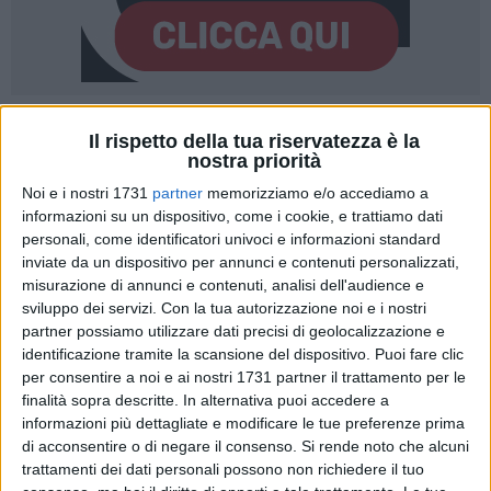
Il rispetto della tua riservatezza è la
nostra priorità
Noi e i nostri 1731
partner
memorizziamo e/o accediamo a
«Io mi metto realmente al vostro servizio. Ho detto sì alla
informazioni su un dispositivo, come i cookie, e trattiamo dati
personali, come identificatori univoci e informazioni standard
candidatura perché è in Puglia, una Regione che amo: non
inviate da un dispositivo per annunci e contenuti personalizzati,
sono una paracadutata. Questa è una terra solare, ho trovato
misurazione di annunci e contenuti, analisi dell'audience e
qui tanto affetto, tanta bellezza.
Bitonto è una città ricca di
sviluppo dei servizi.
Con la tua autorizzazione noi e i nostri
arte e c'è tanta gente operosa, è una realtà che a me piace
partner possiamo utilizzare dati precisi di geolocalizzazione e
molto
. C'ero già stata e ho ritrovato lo stesso calore dei
identificazione tramite la scansione del dispositivo. Puoi fare clic
bitontini: per questo non accetto provocazioni di
per consentire a noi e ai nostri 1731 partner il trattamento per le
chicchessia. La città va amata e guardata con gli stessi
finalità sopra descritte. In alternativa puoi accedere a
informazioni più dettagliate e modificare le tue preferenze prima
occhi con cui la guardiamo noi. Vi prometto che per voi sarò
di acconsentire o di negare il consenso.
Si rende noto che alcuni
un cassetto: raccoglierò le vostre istanze. Non potrò
trattamenti dei dati personali possono non richiedere il tuo
realizzare tutto, ma
farò il necessario affinché la vostra