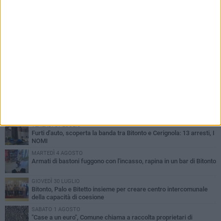
PIÙ LETTI QUESTA SETTIMANA
VENERDÌ 31 LUGLIO
Furti d'auto, scoperta la banda tra Bitonto e Cerignola: 13 arresti, I
NOMI
MARTEDÌ 4 AGOSTO
Armati di bastoni fuggono con l'incasso, rapina in un bar di Bitonto
GIOVEDÌ 30 LUGLIO
Bitonto, Palo e Bitetto insieme per creare centro intercomunale
della capacità di coesione
SABATO 1 AGOSTO
"Case a un euro", Comune chiama a raccolta proprietari di