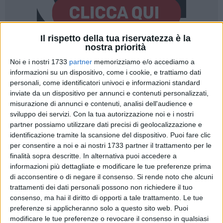
Il rispetto della tua riservatezza è la
nostra priorità
Noi e i nostri 1733
partner
memorizziamo e/o accediamo a
informazioni su un dispositivo, come i cookie, e trattiamo dati
personali, come identificatori univoci e informazioni standard
inviate da un dispositivo per annunci e contenuti personalizzati,
Un'inedita raccolta di disegni dell'artista
Francesco
misurazione di annunci e contenuti, analisi dell'audience e
Speranza
sarà in mostra a Bitonto, nella
biblioteca
sviluppo dei servizi.
Con la tua autorizzazione noi e i nostri
comunale "Eustachio Rogadeo"
, da venerdì 15 maggio a
partner possiamo utilizzare dati precisi di geolocalizzazione e
domenica 21 giugno. Grazie al
Centro Ricerche di Storia e
identificazione tramite la scansione del dispositivo. Puoi fare clic
Arte – Bitonto
, sarà possibile ammirare una selezione di 34
per consentire a noi e ai nostri 1733 partner il trattamento per le
disegni realizzati dall'artista tra il 1921 e il 1924, periodo in
finalità sopra descritte. In alternativa puoi accedere a
cui l'artista, non ancora affermatosi, forgiava la sua arte
informazioni più dettagliate e modificare le tue preferenze prima
di acconsentire o di negare il consenso.
Si rende noto che alcuni
all'Accademia delle Belle Arti di Napoli.
trattamenti dei dati personali possono non richiedere il tuo
consenso, ma hai il diritto di opporti a tale trattamento. Le tue
Patrocinata dal Comune di Bitonto, la mostra offrirà
preferenze si applicheranno solo a questo sito web. Puoi
l'opportunità straordinaria di ripercorrere una fase finora
modificare le tue preferenze o revocare il consenso in qualsiasi