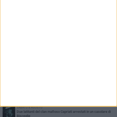
PIÙ LETTI QUESTA SETTIMANA
MARTEDÌ 4 AGOSTO
Armati di bastoni fuggono con l'incasso, rapina in un bar di Bitonto
SABATO 8 AGOSTO
Due latitanti del clan mafioso Capriati arrestati in un casolare di
Bisceglie