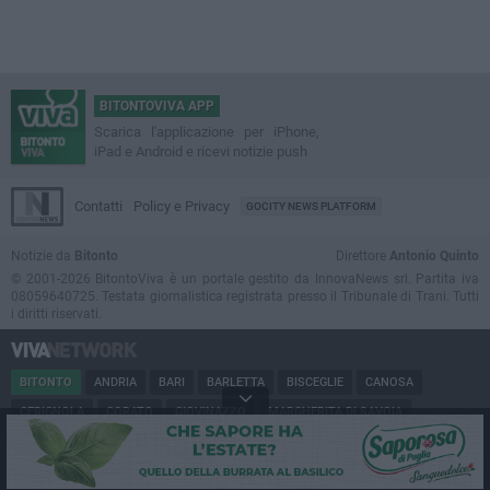
BITONTOVIVA APP
Scarica l'applicazione per iPhone,
iPad e Android e ricevi notizie push
Contatti
Policy e Privacy
GOCITY NEWS PLATFORM
Notizie da
Bitonto
Direttore
Antonio Quinto
© 2001-2026 BitontoViva è un portale gestito da InnovaNews srl. Partita iva
08059640725. Testata giornalistica registrata presso il Tribunale di Trani. Tutti
i diritti riservati.
BITONTO
ANDRIA
BARI
BARLETTA
BISCEGLIE
CANOSA
CERIGNOLA
CORATO
GIOVINAZZO
MARGHERITA DI SAVOIA
MINERVINO
MODUGNO
MOLFETTA
PUGLIA
RUVO
SAN FERDINANDO
SPINAZZOLA
TERLIZZI
TRANI
TRINITAPOLI