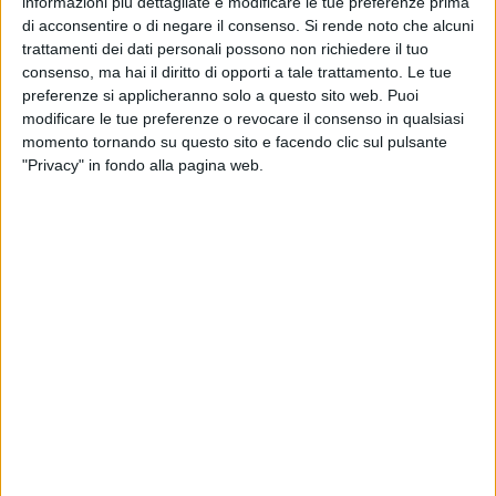
informazioni più dettagliate e modificare le tue preferenze prima
di acconsentire o di negare il consenso.
Si rende noto che alcuni
Indomiti i fan sono rimasti seduti nonostante fosse appena
trattamenti dei dati personali possono non richiedere il tuo
scoppiato un forte temporale estivo. Il concerto, infatti, è
consenso, ma hai il diritto di opporti a tale trattamento. Le tue
cominciato più tardi, di circa mezz'ora, ma le avverse
preferenze si applicheranno solo a questo sito web. Puoi
condizioni meteo non hanno condizionato in alcun modo il
modificare le tue preferenze o revocare il consenso in qualsiasi
loro affetto per il duo siciliano, al quale va l'indiscutibile
momento tornando su questo sito e facendo clic sul pulsante
"Privacy" in fondo alla pagina web.
merito di saper tenere in mano la platea e di ricercare testi e
musiche mai banali.
Sotto il nostro articolo un breve frammento del pubblico in
delirio per la canzone rivelazione dell'ultimo Festival di
Sanremo.