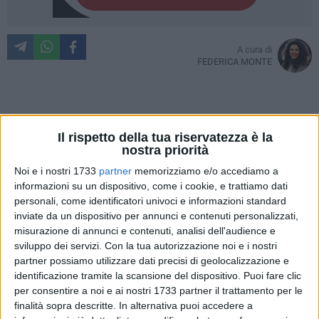
A cura di
FEDERICA MONTE
Colapesce
e
Dimartino
hanno sfidato la pioggia, uscendone
Il rispetto della tua riservatezza è la
vincitori, ieri sera al
Luce Music Festival -
per la prima serata
nostra priorità
della kermesse musicale che ha attirato tante persone anche
dal circondario.
Noi e i nostri 1733
partner
memorizziamo e/o accediamo a
informazioni su un dispositivo, come i cookie, e trattiamo dati
Alla fine, nonostante la pioggia - che ha interessato l'inizio e
personali, come identificatori univoci e informazioni standard
la fine del concerto - "Musica leggerissima" è stato cantato
inviate da un dispositivo per annunci e contenuti personalizzati,
da tutto il pubblico di
Masseria Lama Balice tra Bitonto e
misurazione di annunci e contenuti, analisi dell'audience e
Palese (come dimostra il nostro video)
ed è stato il culmine
sviluppo dei servizi.
Con la tua autorizzazione noi e i nostri
di una performance che ha
accontentato anche i palati più
partner possiamo utilizzare dati precisi di geolocalizzazione e
fini tra gli 800 spettatori circa di una serata che ha di fatto
identificazione tramite la scansione del dispositivo. Puoi fare clic
segnato il ritorno ad una esibizione dal vivo nella città
per consentire a noi e ai nostri 1733 partner il trattamento per le
finalità sopra descritte. In alternativa puoi accedere a
dell'olio.