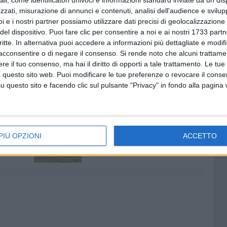
ali, come identificatori univoci e informazioni standard inviate da un di
blocco delle pratiche UMA. Ogni ulteriore rinvio sarebbe
zzati, misurazione di annunci e contenuti, analisi dell'audience e svilupp
i e i nostri partner possiamo utilizzare dati precisi di geolocalizzazione 
del dispositivo. Puoi fare clic per consentire a noi e ai nostri 1733 partn
critte. In alternativa puoi accedere a informazioni più dettagliate e modif
cessità di «un'azione rapida e concreta», affinché
acconsentire o di negare il consenso.
Si rende noto che alcuni trattamen
omia locale, «
non venga messa in ginocchio da ritardi
e il tuo consenso, ma hai il diritto di opporti a tale trattamento. Le tue
onale
».
 questo sito web. Puoi modificare le tue preferenze o revocare il conse
questo sito e facendo clic sul pulsante "Privacy" in fondo alla pagina
FRATELLI D'ITALIA
LIBRETTI UMA
7 AGOSTO 2026
at,
Piazza Aldo Moro, SI-AVS:
PIÙ OPZIONI
ACCETTO
contare
«Proroga della scadenza non
cancella ritardi del Comune»