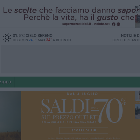
PI
31.5
°C
CIELO SERENO
NOTIZIE 
34°
OGGI MIN
24.5°
MAX
A
BITONTO
DIRETTORE
ANTO
ant
VIDEO
po
po