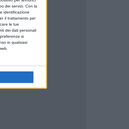
spositivo per annunci
o dei servizi.
Con la
e identificazione
er il trattamento per
icare le tue
ti dei dati personali
 preferenze si
nso in qualsiasi
 web.