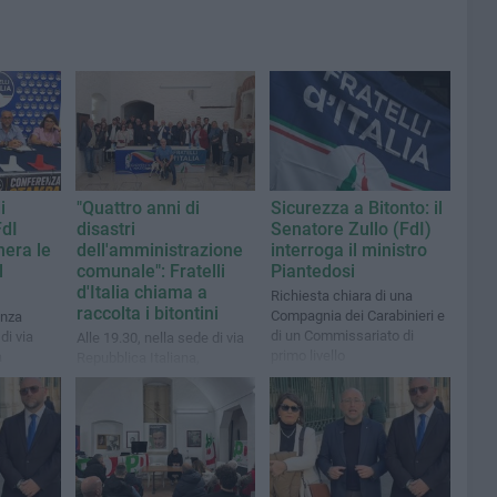
i
"Quattro anni di
Sicurezza a Bitonto: il
FdI
disastri
Senatore Zullo (FdI)
hera le
dell'amministrazione
interroga il ministro
l
comunale": Fratelli
Piantedosi
d'Italia chiama a
Richiesta chiara di una
raccolta i bitontini
Compagnia dei Carabinieri e
enza
di un Commissariato di
di via
Alle 19.30, nella sede di via
primo livello
a
Repubblica Italiana,
convocata una conferenza
stampa