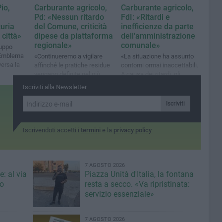
io,
Carburante agricolo,
Carburante agricolo,
Pd: «Nessun ritardo
FdI: «Ritardi e
uria
del Comune, criticità
inefficienze da parte
 città»
dipese da piattaforma
dell'amministrazione
regionale»
comunale»
ruppo
 «Emblema
«Continueremo a vigilare
«La situazione ha assunto
versa la
affinché le pratiche residue
contorni ormai inaccettabili.
vengano definite nel più
A causa dei ritardi, gli
breve tempo possibile»
agricoltori non riescono a
Iscriviti alla Newsletter
proseguire nelle proprie
attività lavorative»
Iscriviti
Iscrivendoti accetti i
termini
e la
privacy policy
7 AGOSTO 2026
: al via
Piazza Unità d'Italia, la fontana
eo
resta a secco. «Va ripristinata:
servizio essenziale»
7 AGOSTO 2026