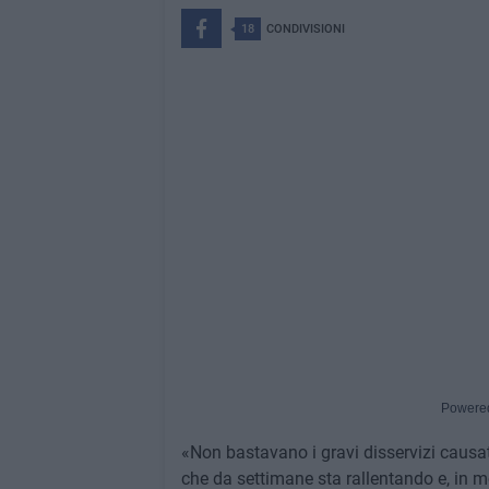
18
CONDIVISIONI
Powere
«Non bastavano i gravi disservizi causat
che da settimane sta rallentando e, in mo