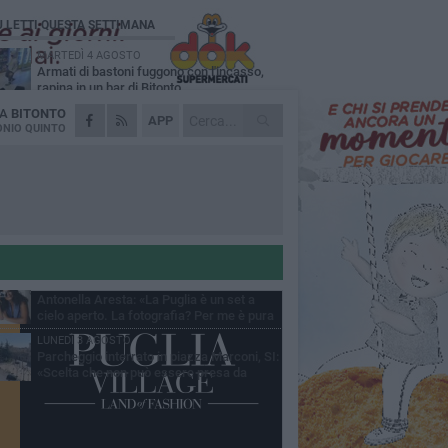
Ù LETTI QUESTA SETTIMANA
MARTEDÌ 4 AGOSTO
Armati di bastoni fuggono con l'incasso,
rapina in un bar di Bitonto
DA
BITONTO
VENERDÌ 31 LUGLIO
APP
Furti d'auto, scoperta la banda tra Bitonto e
NIO QUINTO
Cerignola: 13 arresti, I NOMI
SABATO 1 AGOSTO
"Case a un euro", Comune chiama a
raccolta proprietari di immobili nel centro
ico
DOMENICA 2 AGOSTO
Fratelli d'Italia Bitonto: «Vicinanza alla
consigliera Carmela Rossiello»
LUNEDÌ 3 AGOSTO
Antonella Aresta: «La Puglia è un set a
cielo aperto. La fotografia? Per me è pura
esia»
LUNEDÌ 3 AGOSTO
Parcheggio interrato in piazza Marconi, SI:
«Scelta che non può essere presa da
chi»