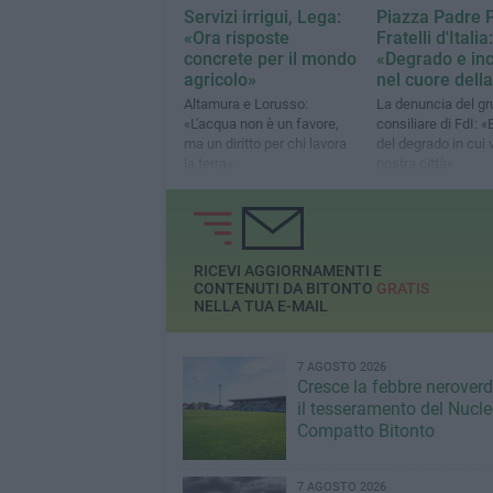
Servizi irrigui, Lega:
Piazza Padre P
«Ora risposte
Fratelli d'Italia:
concrete per il mondo
«Degrado e inc
agricolo»
nel cuore della
Altamura e Lorusso:
La denuncia del g
«L'acqua non è un favore,
consiliare di FdI:
ma un diritto per chi lavora
del degrado in cui 
la terra»
nostra città»
RICEVI AGGIORNAMENTI E
CONTENUTI DA BITONTO
GRATIS
NELLA TUA E-MAIL
7 AGOSTO 2026
Cresce la febbre neroverde
il tesseramento del Nucl
Compatto Bitonto
7 AGOSTO 2026