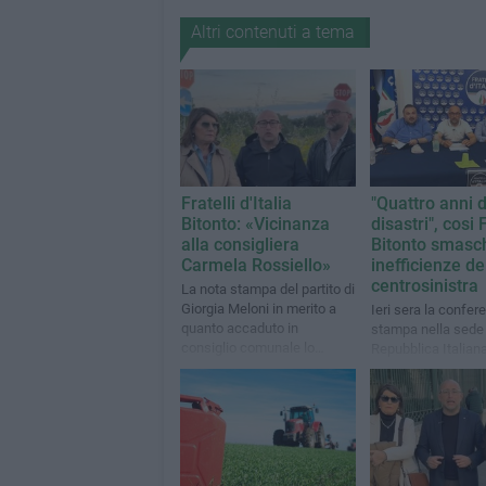
Altri contenuti a tema
Fratelli d'Italia
"Quattro anni d
Bitonto: «Vicinanza
disastri", cosi 
alla consigliera
Bitonto smasc
Carmela Rossiello»
inefficienze de
centrosinistra
La nota stampa del partito di
Giorgia Meloni in merito a
Ieri sera la confer
quanto accaduto in
stampa nella sede 
consiglio comunale lo
Repubblica Italian
scorso 31 luglio