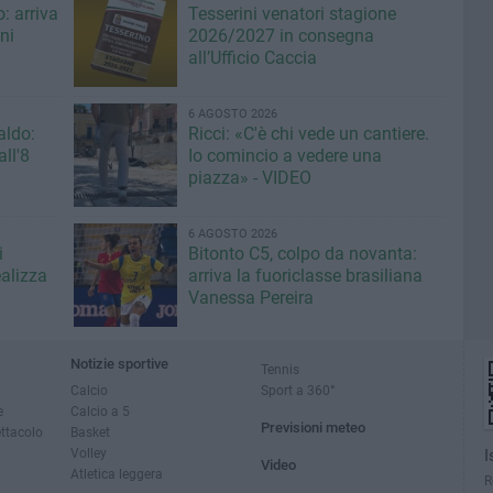
: arriva
Tesserini venatori stagione
ni
2026/2027 in consegna
all’Ufficio Caccia
6 AGOSTO 2026
aldo:
Ricci: «C'è chi vede un cantiere.
ll'8
Io comincio a vedere una
piazza» - VIDEO
6 AGOSTO 2026
i
Bitonto C5, colpo da novanta:
ealizza
arriva la fuoriclasse brasiliana
Vanessa Pereira
Notizie sportive
Tennis
Calcio
Sport a 360°
e
Calcio a 5
Previsioni meteo
ettacolo
Basket
Volley
I
Video
Atletica leggera
R