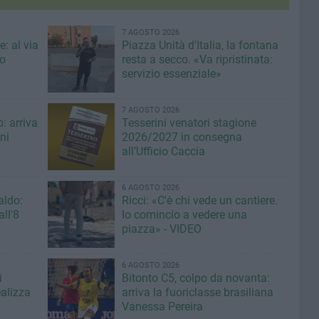
7 AGOSTO 2026
: al via
Piazza Unità d'Italia, la fontana
eo
resta a secco. «Va ripristinata:
servizio essenziale»
7 AGOSTO 2026
: arriva
Tesserini venatori stagione
ni
2026/2027 in consegna
all’Ufficio Caccia
6 AGOSTO 2026
aldo:
Ricci: «C'è chi vede un cantiere.
ll'8
Io comincio a vedere una
piazza» - VIDEO
6 AGOSTO 2026
i
Bitonto C5, colpo da novanta:
ealizza
arriva la fuoriclasse brasiliana
Vanessa Pereira