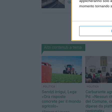
applicheranno solo a
quasi 10 anni
momento tornando su 
Altri contenuti a tema
POLITICA
POLITICA
Servizi irrigui, Lega:
Carburante agr
«Ora risposte
Pd: «Nessun ri
concrete per il mondo
del Comune, cri
agricolo»
dipese da piat
regionale»
Altamura e Lorusso: