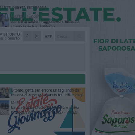
Ù LETTI QUESTA SETTIMANA
MARTEDÌ 4 AGOSTO
Armati di bastoni fuggono con l'incasso,
rapina in un bar di Bitonto
DA
BITONTO
DOMENICA 2 AGOSTO
APP
Fratelli d'Italia Bitonto: «Vicinanza alla
NIO QUINTO
consigliera Carmela Rossiello»
LUNEDÌ 3 AGOSTO
Antonella Aresta: «La Puglia è un set a
cielo aperto. La fotografia? Per me è pura
esia»
LUNEDÌ 3 AGOSTO
Parcheggio interrato in piazza Marconi, SI:
«Scelta che non può essere presa da
chi»
MARTEDÌ 4 AGOSTO
Bitonto, getta per errore un tagliando da 1
milione di euro: recuperato tra i rifiuti dagli
eratori SANB
MARTEDÌ 4 AGOSTO
Lavori piazza Moro, dal Ministero arriva
proroga sino al dicembre 2027 - VIDEO