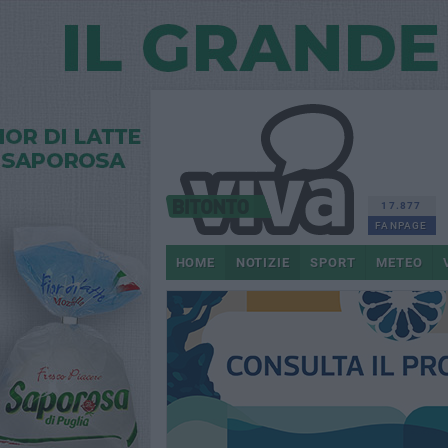
17.877
FANPAGE
HOME
NOTIZIE
SPORT
METEO