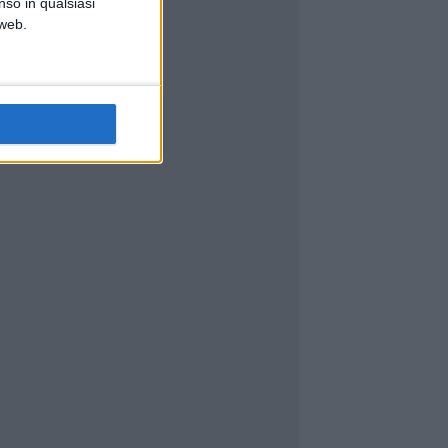
nso in qualsiasi
 web.