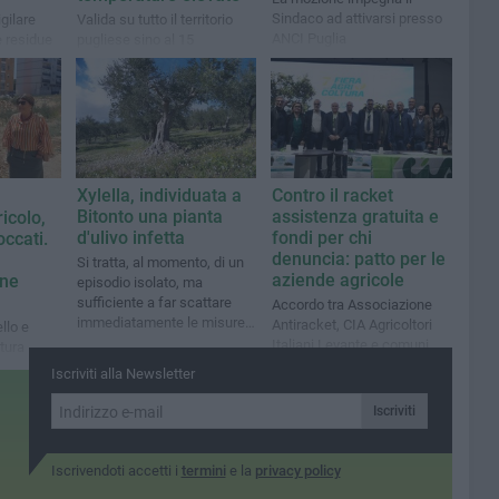
Sindaco ad attivarsi presso
gilare
Valida su tutto il territorio
ANCI Puglia
e residue
pugliese sino al 15
l più
settembre 2026 per
bile»
prevenire i rischi sanitari e
limitare l’orario di lavoro
nelle ore più calde
Xylella, individuata a
Contro il racket
Bitonto una pianta
assistenza gratuita e
icolo,
d'ulivo infetta
fondi per chi
occati.
denuncia: patto per le
Si tratta, al momento, di un
aziende agricole
une
episodio isolato, ma
sufficiente a far scattare
Accordo tra Associazione
immediatamente le misure
Antiracket, CIA Agricoltori
llo e
previste dalla normativa
Italiani Levante e comuni
tura
vigente
del Barese e della Bat
agare il
Iscriviti alla Newsletter
enza
ativa»
Iscriviti
Iscrivendoti accetti i
termini
e la
privacy policy