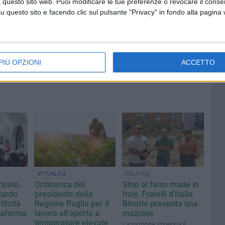
 questo sito web. Puoi modificare le tue preferenze o revocare il conse
cancella ritardi del Comune»
questo sito e facendo clic sul pulsante "Privacy" in fondo alla pagina
PIÙ OPZIONI
ACCETTO
ATTUALITÀ
POLITICA
icolo,
Ordinanza del
Stop al falso made in
tardo
presidente della
Italy, Fratelli d'Italia
ticità
Regione Puglia per il
Bitonto presenta una
taforma
lavoro all’aperto a
mozione
temperature elevate
La mozione impegna il