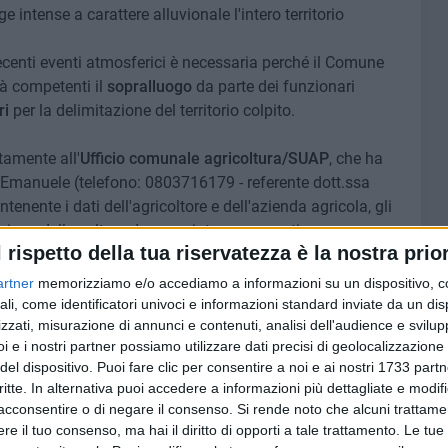
e intense a carattere alluvionale l'intero territorio
ecenti eventi atmosferici è necessaria perché il Comune
tà competenti il
sopralluogo
da parte dei funzionari
ri
per la delimitazione del territorio colpito.
tamente all'
Ufficio comunale agricoltura/SUAP
, che ha
 Emanuele (telefono: 0803716179 - referente dott.ssa
ente i dati dell'agricoltore e dell'azienda agricola, gli
icazione delle colture danneggiate con una stima
l rispetto della tua riservatezza è la nostra prior
ntro il 31 maggio: è possibile utilizzare il modello
artner
memorizziamo e/o accediamo a informazioni su un dispositivo, c
he online sul portale internet del Comune di Bitonto.
ali, come identificatori univoci e informazioni standard inviate da un di
zzati, misurazione di annunci e contenuti, analisi dell'audience e svilupp
i e i nostri partner possiamo utilizzare dati precisi di geolocalizzazione 
del dispositivo. Puoi fare clic per consentire a noi e ai nostri 1733 partn
critte. In alternativa puoi accedere a informazioni più dettagliate e modif
7 AGOSTO 2026
acconsentire o di negare il consenso.
Si rende noto che alcuni trattamen
at,
Piazza Aldo Moro, SI-AVS:
e il tuo consenso, ma hai il diritto di opporti a tale trattamento. Le tue
contare
«Proroga della scadenza non