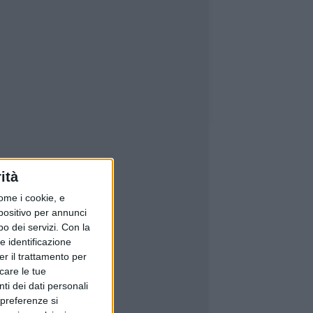
ità
ome i cookie, e
spositivo per annunci
o dei servizi.
Con la
e identificazione
er il trattamento per
icare le tue
ti dei dati personali
 preferenze si