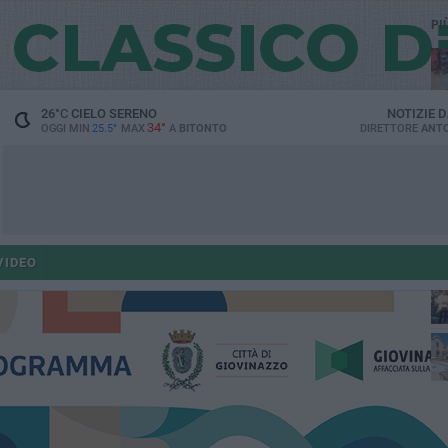
PI
26
°C
CIELO SERENO
NOTIZIE 
34°
OGGI MIN
25.5°
MAX
A
BITONTO
DIRETTORE
ANTO
po
VIDEO
po
op