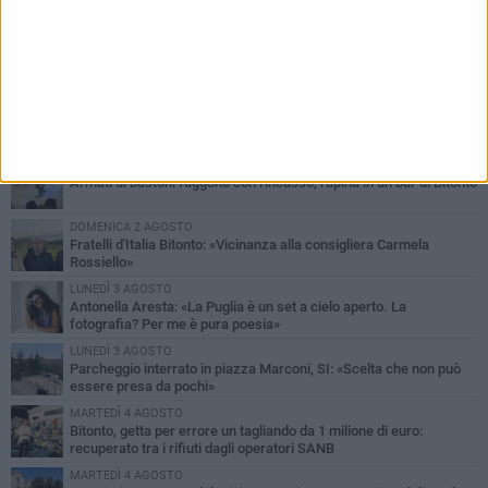
PIÙ LETTI QUESTA SETTIMANA
MARTEDÌ 4 AGOSTO
Armati di bastoni fuggono con l'incasso, rapina in un bar di Bitonto
DOMENICA 2 AGOSTO
Fratelli d'Italia Bitonto: «Vicinanza alla consigliera Carmela
Rossiello»
LUNEDÌ 3 AGOSTO
Antonella Aresta: «La Puglia è un set a cielo aperto. La
fotografia? Per me è pura poesia»
LUNEDÌ 3 AGOSTO
Parcheggio interrato in piazza Marconi, SI: «Scelta che non può
essere presa da pochi»
MARTEDÌ 4 AGOSTO
Bitonto, getta per errore un tagliando da 1 milione di euro:
recuperato tra i rifiuti dagli operatori SANB
MARTEDÌ 4 AGOSTO