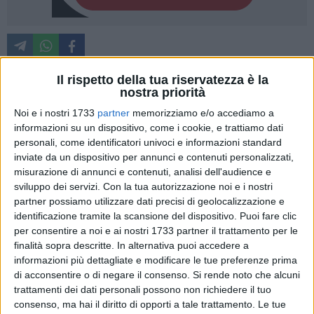
Il rispetto della tua riservatezza è la
nostra priorità
Un momento gioioso e festoso durante la cerimonia di
Noi e i nostri 1733
partner
memorizziamo e/o accediamo a
consegna degli attestati ai
720 studenti
delle scuole medie e
informazioni su un dispositivo, come i cookie, e trattiamo dati
superiori della città, nonché del Dipartimento di Architettura,
personali, come identificatori univoci e informazioni standard
per aver fatto da guida a migliaia di visitatori in occasione
inviate da un dispositivo per annunci e contenuti personalizzati,
della decima edizione di
"Bitonto Cortili Aperti"
del
18
e
19
misurazione di annunci e contenuti, analisi dell'audience e
maggio scorsi
. Nella splendida cornice del Teatro Traetta, le
sviluppo dei servizi.
Con la tua autorizzazione noi e i nostri
partner possiamo utilizzare dati precisi di geolocalizzazione e
"sentinelle della bellezza" hanno ricevuto il meritato
identificazione tramite la scansione del dispositivo. Puoi fare clic
riconoscimento per aver svolto il loro compito e il prezioso
per consentire a noi e ai nostri 1733 partner il trattamento per le
servizio di accoglienza con grande entusiasmo, capacità e
finalità sopra descritte. In alternativa puoi accedere a
impegno mostrando anche uno straordinario senso di
informazioni più dettagliate e modificare le tue preferenze prima
appartenenza al territorio.
di acconsentire o di negare il consenso.
Si rende noto che alcuni
trattamenti dei dati personali possono non richiedere il tuo
Alla cerimonia erano presenti il sindaco
Francesco Paolo
consenso, ma hai il diritto di opporti a tale trattamento. Le tue