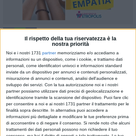
Il rispetto della tua riservatezza è la
nostra priorità
Noi e i nostri 1731
partner
memorizziamo e/o accediamo a
La dodicesima edizione di "
Bitonto Cortili Aperti
", in
informazioni su un dispositivo, come i cookie, e trattiamo dati
programma il
23
e
24 maggio
prossimi, ha avuto un prologo
personali, come identificatori univoci e informazioni standard
molto importante dedicato alla novità del concorso
inviate da un dispositivo per annunci e contenuti personalizzati,
misurazione di annunci e contenuti, analisi dell'audience e
"
Raccontiamo Bitonto: il Barocco e le sue declinazioni nella
sviluppo dei servizi.
Con la tua autorizzazione noi e i nostri
nostra città
", riservato agli studenti delle scuole secondarie.
partner possiamo utilizzare dati precisi di geolocalizzazione e
identificazione tramite la scansione del dispositivo. Puoi fare clic
"Gli studenti sono l'anima di "Cortili Aperti" – dichiara
Lucia
per consentire a noi e ai nostri 1731 partner il trattamento per le
Achille
, organizzatrice dell'evento -. Pertanto, abbiamo
finalità sopra descritte. In alternativa puoi accedere a
pensato di istituire un concorso rivolto a loro, per raccontare
informazioni più dettagliate e modificare le tue preferenze prima
attraverso un testo, una poesia, un podcast, una canzone
di acconsentire o di negare il consenso.
Si rende noto che alcuni
trattamenti dei dati personali possono non richiedere il tuo
oppure un video le varie sfaccettature del
Barocco
e il
consenso, ma hai il diritto di opporti a tale trattamento. Le tue