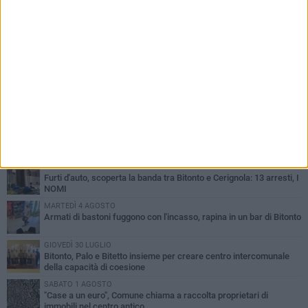
PIÙ LETTI QUESTA SETTIMANA
VENERDÌ 31 LUGLIO
Furti d'auto, scoperta la banda tra Bitonto e Cerignola: 13 arresti, I
NOMI
MARTEDÌ 4 AGOSTO
Armati di bastoni fuggono con l'incasso, rapina in un bar di Bitonto
GIOVEDÌ 30 LUGLIO
Bitonto, Palo e Bitetto insieme per creare centro intercomunale
della capacità di coesione
SABATO 1 AGOSTO
"Case a un euro", Comune chiama a raccolta proprietari di
immobili nel centro antico