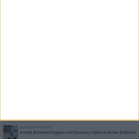
7 AGOSTO 2026
Cresce la febbre neroverde: al via il
tesseramento del Nucleo Compatto Bitonto
PIÙ LETTI QUESTA SETTIMANA
MARTEDÌ 4 AGOSTO
Armati di bastoni fuggono con l'incasso, rapina in un bar di Bitonto