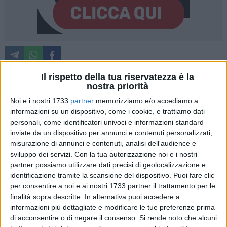
Il rispetto della tua riservatezza è la
nostra priorità
In occasione dei tre grandi eventi che caratterizzano
Noi e i nostri 1733
partner
memorizziamo e/o accediamo a
tradizionalmente il mese di maggio in città la Polizia locale
informazioni su un dispositivo, come i cookie, e trattiamo dati
ha emanato specifiche ordinanze, per regolamentare il
personali, come identificatori univoci e informazioni standard
traffico veicolare e garantire la sicurezza pubbliche nelle aree
inviate da un dispositivo per annunci e contenuti personalizzati,
che ospiteranno le manifestazioni.
misurazione di annunci e contenuti, analisi dell'audience e
sviluppo dei servizi.
Con la tua autorizzazione noi e i nostri
partner possiamo utilizzare dati precisi di geolocalizzazione e
Per la dodicesima edizione di Bitonto Cortili Aperti, in
identificazione tramite la scansione del dispositivo. Puoi fare clic
programma sabato 23 e domenica 24 maggio, si prevede
per consentire a noi e ai nostri 1733 partner il trattamento per le
una notevole affluenza di visitatori nei 53 siti per la maggior
finalità sopra descritte. In alternativa puoi accedere a
parte dislocati nel centro storico.
informazioni più dettagliate e modificare le tue preferenze prima
di acconsentire o di negare il consenso.
Si rende noto che alcuni