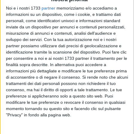
Noi e i nostri 1733
partner
memorizziamo e/o accediamo a
informazioni su un dispositivo, come i cookie, e trattiamo dati
personali, come identificatori univoci e informazioni standard
inviate da un dispositivo per annunci e contenuti personalizzati,
misurazione di annunci e contenuti, analisi dell'audience e
sviluppo dei servizi.
Con la tua autorizzazione noi e i nostri
Auto rubata a Toritto e cannibalizzata nell'agro fra Ruvo di
partner possiamo utilizzare dati precisi di geolocalizzazione e
Puglia e
Bitonto
. È questa l'ennesima amara scoperta che
identificazione tramite la scansione del dispositivo. Puoi fare clic
hanno fatto le
Guardie Campestri
, nel corso di un servizio
per consentire a noi e ai nostri 1733 partner il trattamento per le
coordinato di controllo del territorio rurale, al fine di prevenire
finalità sopra descritte. In alternativa puoi accedere a
informazioni più dettagliate e modificare le tue preferenze prima
e reprimere qualsiasi forma di illiceità, in modo particolare i
di acconsentire o di negare il consenso.
Si rende noto che alcuni
reati contro il patrimonio.
trattamenti dei dati personali possono non richiedere il tuo
consenso, ma hai il diritto di opporti a tale trattamento. Le tue
L'auto, una
Fiat Panda
rubata, è stata ritrovata all'interno di
preferenze si applicheranno solo a questo sito web. Puoi
un fondo in zona Matine, quasi completamente smembrata,
modificare le tue preferenze o revocare il consenso in qualsiasi
ridotta ai minimi termini per farne pezzi e alimentare quindi il
momento tornando su questo sito e facendo clic sul pulsante
redditizio mercato nero della vendita dei ricambi. Significa
"Privacy" in fondo alla pagina web.
niente più motore, volante, navigatore satellitare, plance,
pezzi di carrozzeria, fari e centraline ripuliti nei circuiti dei