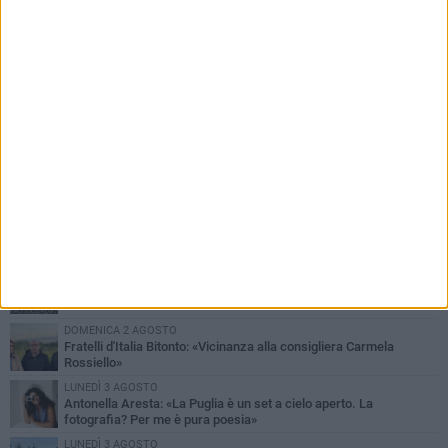
PIÙ LETTI QUESTA SETTIMANA
MARTEDÌ 4 AGOSTO
Armati di bastoni fuggono con l'incasso, rapina in un bar di Bitonto
VENERDÌ 31 LUGLIO
Furti d'auto, scoperta la banda tra Bitonto e Cerignola: 13 arresti, I
NOMI
SABATO 1 AGOSTO
"Case a un euro", Comune chiama a raccolta proprietari di
immobili nel centro antico
DOMENICA 2 AGOSTO
Fratelli d'Italia Bitonto: «Vicinanza alla consigliera Carmela
Rossiello»
LUNEDÌ 3 AGOSTO
Antonella Aresta: «La Puglia è un set a cielo aperto. La
fotografia? Per me è pura poesia»
LUNEDÌ 3 AGOSTO