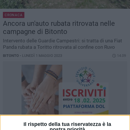
CRONACA
Ancora un'auto rubata ritrovata nelle
campagne di Bitonto
Intervento delle Guardie Campestri: si tratta di una Fiat
Panda rubata a Toritto ritrovata al confine con Ruvo
BITONTO -
LUNEDÌ 1 MAGGIO 2023
14.09
Il rispetto della tua riservatezza è la
nostra priorità