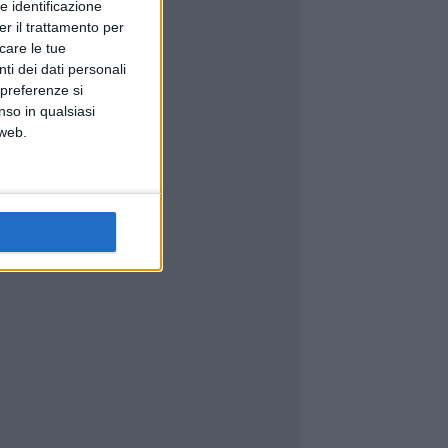
e identificazione
er il trattamento per
icare le tue
ti dei dati personali
 preferenze si
nso in qualsiasi
 web.