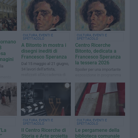
CULTURA, EVENTI E
CULTURA, EVENTI E
SPETTACOLO
SPETTACOLO
 tornano
A Bitonto in mostra i
Centro Ricerche
8
disegni inediti di
Bitonto, dedicata a
esa
Francesco Speranza
Francesco Speranza
magini
la tessera 2026
Dal 15 maggio al 21 giugno,
lla
34 lavori dell'artista,
Spoiler per una importante
realizzati all'Accademia di
esposizione in programma
omento
Napoli, saranno esposti alla
nell'anno in corso
nificativo
Biblioteca Comunale
igiosa
“Eustachio Rogadeo”
CULTURA, EVENTI E
CULTURA, EVENTI E
SPETTACOLO
SPETTACOLO
 “La
Il Centro Ricerche di
Le pergamene della
”
Storia e Arte proietta
biblioteca comunale