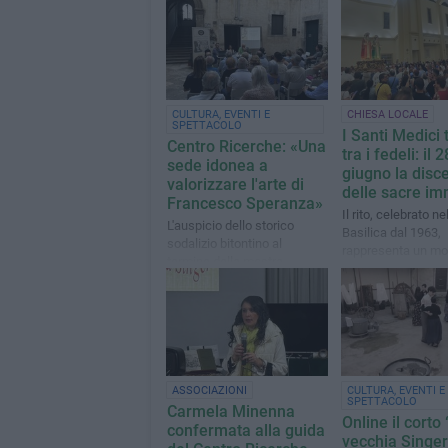
CULTURA, EVENTI E
CHIESA LOCALE
SPETTACOLO
I Santi Medici
Centro Ricerche: «Una
tra i fedeli: il 2
sede idonea a
giugno la disc
valorizzare l'arte di
delle sacre im
Francesco Speranza»
Il rito, celebrato ne
L'auspicio dello storico
Basilica dal 1963,
sodalizio bitontino al
rappresenta un m
termine della mostra
particolarmente sig
“Francesco Speranza –
per la comunità rel
Disegni inediti (1921 –
1924)”
ASSOCIAZIONI
CULTURA, EVENTI E
SPETTACOLO
Carmela Minenna
Online il corto
confermata alla guida
vecchia Singer