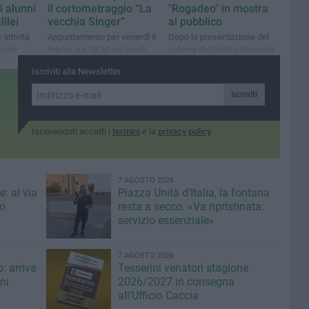
i alunni
il cortometraggio “La
"Rogadeo" in mostra
lilei
vecchia Singer”
al pubblico
 attività
Appuntamento per venerdì 6
Dopo la presentazione del
urale
marzo ore 18.30 nei locali
volume del Centro Ricerche
Centro
della chiesa di San Giorgio
di Storia e Arte, alcuni
Iscriviti alla Newsletter
 Arte di
documenti restano visitabili
nei prossimi giorni
Iscriviti
Iscrivendoti accetti i
termini
e la
privacy policy
7 AGOSTO 2026
: al via
Piazza Unità d'Italia, la fontana
eo
resta a secco. «Va ripristinata:
servizio essenziale»
7 AGOSTO 2026
: arriva
Tesserini venatori stagione
ni
2026/2027 in consegna
all’Ufficio Caccia