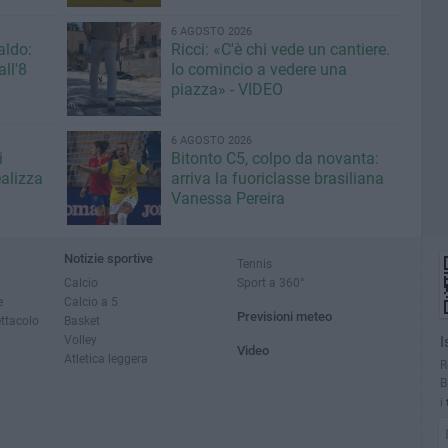
6 AGOSTO 2026
aldo:
Ricci: «C'è chi vede un cantiere.
ll'8
Io comincio a vedere una
piazza» - VIDEO
6 AGOSTO 2026
i
Bitonto C5, colpo da novanta:
ealizza
arriva la fuoriclasse brasiliana
Vanessa Pereira
Notizie sportive
Tennis
Calcio
Sport a 360°
e
Calcio a 5
Previsioni meteo
ettacolo
Basket
Volley
I
Video
Atletica leggera
R
B
i