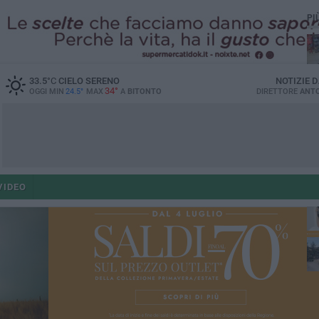
PI
33.5
°C
CIELO SERENO
NOTIZIE 
34°
OGGI MIN
24.5°
MAX
A
BITONTO
DIRETTORE
ANTO
ant
VIDEO
po
po