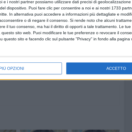
i e i nostri partner possiamo utilizzare dati precisi di geolocalizzazione 
ncensazione dei santi anargiri presso l'antica chiesa di
del dispositivo. Puoi fare clic per consentire a noi e ai nostri 1733 partn
critte. In alternativa puoi accedere a informazioni più dettagliate e modif
acconsentire o di negare il consenso.
Si rende noto che alcuni trattamen
e il tuo consenso, ma hai il diritto di opporti a tale trattamento. Le tue
CERCHE STORIA E ARTE - BITONTO
 questo sito web. Puoi modificare le tue preferenze o revocare il conse
questo sito e facendo clic sul pulsante "Privacy" in fondo alla pagina
7 AGOSTO 2026
at,
Piazza Aldo Moro, SI-AVS:
contare
«Proroga della scadenza non
cancella ritardi del Comune»
PIÙ OPZIONI
ACCETTO