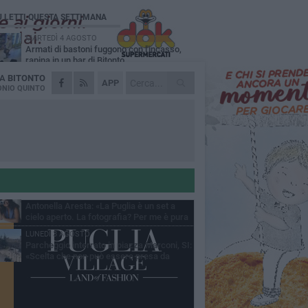
Ù LETTI QUESTA SETTIMANA
MARTEDÌ 4 AGOSTO
Armati di bastoni fuggono con l'incasso,
rapina in un bar di Bitonto
DA
BITONTO
VENERDÌ 31 LUGLIO
APP
Furti d'auto, scoperta la banda tra Bitonto e
NIO QUINTO
Cerignola: 13 arresti, I NOMI
SABATO 1 AGOSTO
"Case a un euro", Comune chiama a
raccolta proprietari di immobili nel centro
ico
DOMENICA 2 AGOSTO
Fratelli d'Italia Bitonto: «Vicinanza alla
consigliera Carmela Rossiello»
LUNEDÌ 3 AGOSTO
Antonella Aresta: «La Puglia è un set a
cielo aperto. La fotografia? Per me è pura
esia»
LUNEDÌ 3 AGOSTO
Parcheggio interrato in piazza Marconi, SI:
«Scelta che non può essere presa da
chi»