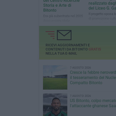
del Centro Ricerche
realizzato dagl
Storia e Arte di
del Liceo G. Ga
Bitonto
Il progetto sposa le
Era già subentrata nel 2025
di promozione cult
dopo essere stata
messe in atto dal 
vicepresidente
Ricerche di Storia e
Bitonto
RICEVI AGGIORNAMENTI E
CONTENUTI DA BITONTO
GRATIS
NELLA TUA E-MAIL
7 AGOSTO 2026
Cresce la febbre neroverde
il tesseramento del Nucl
Compatto Bitonto
7 AGOSTO 2026
US Bitonto, colpo mercato
l'attaccante ghanese Saa