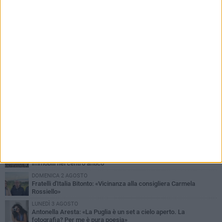
PIÙ LETTI QUESTA SETTIMANA
MARTEDÌ 4 AGOSTO
Armati di bastoni fuggono con l'incasso, rapina in un bar di Bitonto
VENERDÌ 31 LUGLIO
Furti d'auto, scoperta la banda tra Bitonto e Cerignola: 13 arresti, I
NOMI
SABATO 1 AGOSTO
"Case a un euro", Comune chiama a raccolta proprietari di
immobili nel centro antico
DOMENICA 2 AGOSTO
Fratelli d'Italia Bitonto: «Vicinanza alla consigliera Carmela
Rossiello»
LUNEDÌ 3 AGOSTO
Antonella Aresta: «La Puglia è un set a cielo aperto. La
fotografia? Per me è pura poesia»