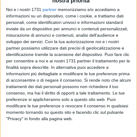
nostra priorità
Noi e i nostri 1731
partner
memorizziamo e/o accediamo a
informazioni su un dispositivo, come i cookie, e trattiamo dati
11
A cura di
personali, come identificatori univoci e informazioni standard
NICOLA MICCIONE
inviate da un dispositivo per annunci e contenuti personalizzati,
misurazione di annunci e contenuti, analisi dell'audience e
sviluppo dei servizi.
Con la tua autorizzazione noi e i nostri
partner possiamo utilizzare dati precisi di geolocalizzazione e
Stava giocando a basket, quando è stato aggredito
identificazione tramite la scansione del dispositivo. Puoi fare clic
brutalmente da un gruppo di bulli. Calci e pugni a suon di
per consentire a noi e ai nostri 1731 partner il trattamento per le
minacce: «Ora ti togliamo sia la bici che il telefono, e se ti
finalità sopra descritte. In alternativa puoi accedere a
permetti di andare agli sbirri, sei morto». Il minore, di appena
informazioni più dettagliate e modificare le tue preferenze prima
di acconsentire o di negare il consenso.
Si rende noto che alcuni
16 anni
, se la caverà in poco più di una settimana, mentre
trattamenti dei dati personali possono non richiedere il tuo
sull'accaduto indagano i
Carabinieri.
consenso, ma hai il diritto di opporti a tale trattamento. Le tue
preferenze si applicheranno solo a questo sito web. Puoi
I fatti sono avvenuti mercoledì scorso nel campo da basket
modificare le tue preferenze o revocare il consenso in qualsiasi
di via Berlinguer, dove il minore, tesserato della
Virtus
momento tornando su questo sito e facendo clic sul pulsante
Bitonto
, si era recato insieme ai suoi compagni di squadra.
"Privacy" in fondo alla pagina web.
Mentre stavano giocando, un gruppo di sei coetanei, s'è
avvicinato: hanno dapprima iniziato con alcuni insulti