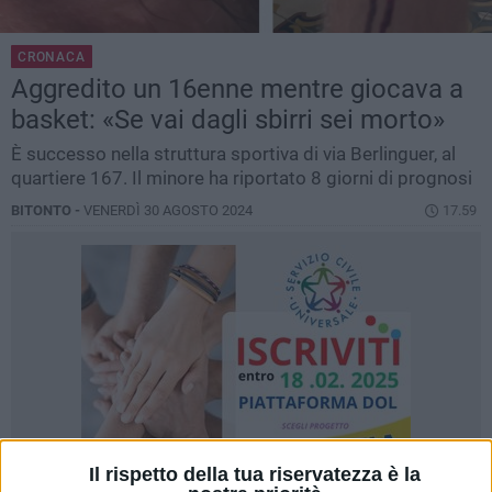
CRONACA
Aggredito un 16enne mentre giocava a
basket: «Se vai dagli sbirri sei morto»
È successo nella struttura sportiva di via Berlinguer, al
quartiere 167. Il minore ha riportato 8 giorni di prognosi
BITONTO -
VENERDÌ 30 AGOSTO 2024
17.59
Il rispetto della tua riservatezza è la