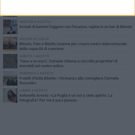
VENERDÌ 31 LUGLIO
Furti d'auto, scoperta la banda tra Bitonto e Cerignola: 13 arresti, I
NOMI
MARTEDÌ 4 AGOSTO
Armati di bastoni fuggono con l'incasso, rapina in un bar di Bitonto
GIOVEDÌ 30 LUGLIO
Bitonto, Palo e Bitetto insieme per creare centro intercomunale
della capacità di coesione
SABATO 1 AGOSTO
"Case a un euro", Comune chiama a raccolta proprietari di
immobili nel centro antico
DOMENICA 2 AGOSTO
Fratelli d'Italia Bitonto: «Vicinanza alla consigliera Carmela
Rossiello»
LUNEDÌ 3 AGOSTO
Antonella Aresta: «La Puglia è un set a cielo aperto. La
fotografia? Per me è pura poesia»