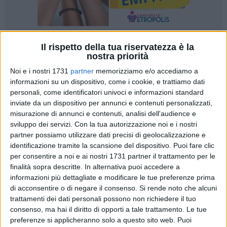
Il rispetto della tua riservatezza è la
437
nostra priorità
Noi e i nostri 1731
partner
memorizziamo e/o accediamo a
informazioni su un dispositivo, come i cookie, e trattiamo dati
Una rete di ristoratori per garantire ogni giorno un servizio di
personali, come identificatori univoci e informazioni standard
consegna
pasti caldi a domicilio
a utenti dei servizi sociali
inviate da un dispositivo per annunci e contenuti personalizzati,
comunali, individuati, principalmente, tra
anziani, disabili e
misurazione di annunci e contenuti, analisi dell'audience e
adulti non autosufficienti
o soli, fruitori dei servizi di
sviluppo dei servizi.
Con la tua autorizzazione noi e i nostri
partner possiamo utilizzare dati precisi di geolocalizzazione e
assistenza domiciliare
ADI
e
SAD
, che attualmente sono
identificazione tramite la scansione del dispositivo. Puoi fare clic
sospesi proprio a causa dell'emergenza
Covid-19
. È questo
per consentire a noi e ai nostri 1731 partner il trattamento per le
"
Ristoacasa
", il nuovo servizio che il
Comune di Bitonto
ha
finalità sopra descritte. In alternativa puoi accedere a
progettato per aiutare i cittadini bisognosi in questo periodo
informazioni più dettagliate e modificare le tue preferenze prima
di emergenza sanitaria e sociale.
di acconsentire o di negare il consenso.
Si rende noto che alcuni
L'
Assessorato al Welfare
ha, quindi, provveduto a lanciare
trattamenti dei dati personali possono non richiedere il tuo
un
avviso pubblico
per la creazione di un elenco aperto di
consenso, ma hai il diritto di opporti a tale trattamento. Le tue
preferenze si applicheranno solo a questo sito web. Puoi
pubblici esercizi della ristorazione
e somministrazione di