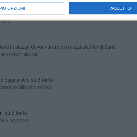
PIÙ OPZIONI
ACCETTO
ile e venti sciroccali su Bitonto
mento
one in piazza Cavour dei nuovi mezzi elettrici di Sanb
anno i vecchi ape car
 piogge a sera su Bitonto
orte instabilità atmosferica
li su Bitonto
ina, 8 novembre