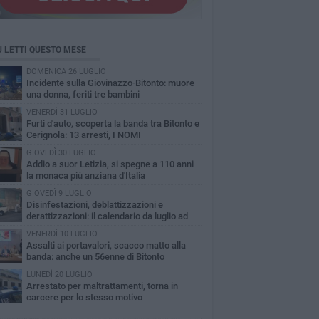
Ù LETTI QUESTO MESE
DOMENICA 26 LUGLIO
Incidente sulla Giovinazzo-Bitonto: muore
una donna, feriti tre bambini
VENERDÌ 31 LUGLIO
Furti d'auto, scoperta la banda tra Bitonto e
Cerignola: 13 arresti, I NOMI
GIOVEDÌ 30 LUGLIO
Addio a suor Letizia, si spegne a 110 anni
la monaca più anziana d'Italia
GIOVEDÌ 9 LUGLIO
Disinfestazioni, deblattizzazioni e
derattizzazioni: il calendario da luglio ad
obre a Bitonto
VENERDÌ 10 LUGLIO
Assalti ai portavalori, scacco matto alla
banda: anche un 56enne di Bitonto
LUNEDÌ 20 LUGLIO
Arrestato per maltrattamenti, torna in
carcere per lo stesso motivo