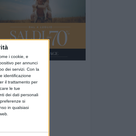
ità
ome i cookie, e
spositivo per annunci
o dei servizi.
Con la
e identificazione
er il trattamento per
icare le tue
ti dei dati personali
 preferenze si
nso in qualsiasi
 web.