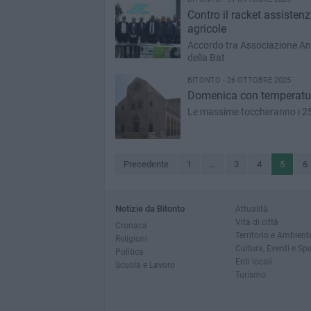
Contro il racket assistenz
agricole
Accordo tra Associazione Anti
della Bat
BITONTO - 26 OTTOBRE 2025
Domenica con temperature
Le massime toccheranno i 2
Precedente
1
...
3
4
5
6
Notizie da Bitonto
Attualità
Vita di città
Cronaca
Territorio e Ambient
Religioni
Cultura, Eventi e Sp
Politica
Enti locali
Scuola e Lavoro
Turismo