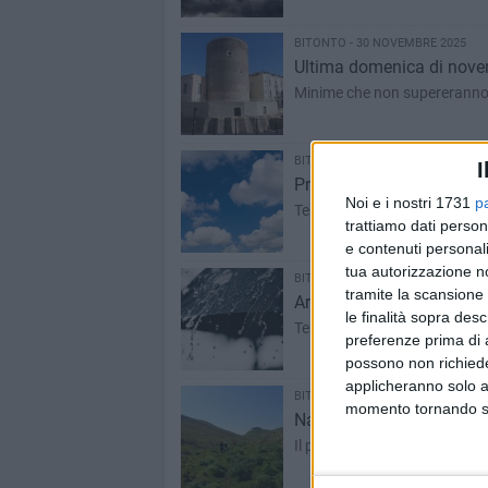
BITONTO - 30 NOVEMBRE 2025
Ultima domenica di novem
Minime che non supereranno 
BITONTO - 23 NOVEMBRE 2025
I
Prevalenza di sole e fred
Noi e i nostri 1731
p
Temperature in forte calo
trattiamo dati person
e contenuti personali
tua autorizzazione no
BITONTO - 18 NOVEMBRE 2025
tramite la scansione 
Arriva il maltempo su Bit
le finalità sopra des
Temperature in discesa e piog
preferenze prima di 
possono non richieder
applicheranno solo a
BITONTO - 16 NOVEMBRE 2025
momento tornando su 
Nasce il MurGeoPark Trail
Il programma completo del 