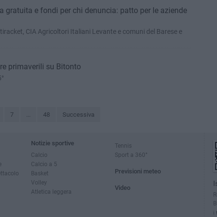
a gratuita e fondi per chi denuncia: patto per le aziende
racket, CIA Agricoltori Italiani Levante e comuni del Barese e
 primaverili su Bitonto
5°
7
...
48
Successiva
Notizie sportive
Tennis
Calcio
Sport a 360°
e
Calcio a 5
Previsioni meteo
ettacolo
Basket
Volley
I
Video
Atletica leggera
R
B
i