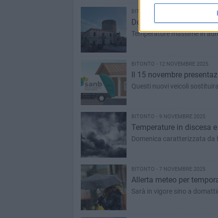
BITONTO - 16 NOVEMBRE 2025
Domenica con tempo variab
Temperature massime in au
BITONTO - 12 NOVEMBRE 2025
Il 15 novembre presentazi
Questi nuovi veicoli sostituir
BITONTO - 9 NOVEMBRE 2025
Temperature in discesa e
Domenica caratterizzata da f
BITONTO - 7 NOVEMBRE 2025
Allerta meteo per tempora
Sarà in vigore sino a domatt