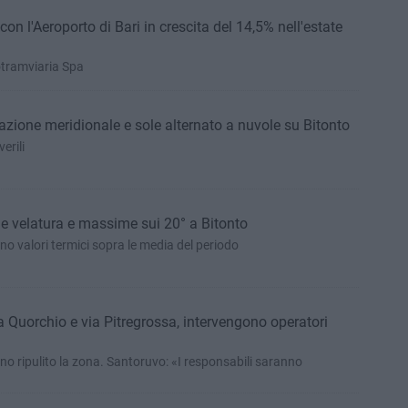
on l'Aeroporto di Bari in crescita del 14,5% nell'estate
rotramviaria Spa
zione meridionale e sole alternato a nuvole su Bitonto
erili
e velatura e massime sui 20° a Bitonto
no valori termici sopra le media del periodo
ia Quorchio e via Pitregrossa, intervengono operatori
nno ripulito la zona. Santoruvo: «I responsabili saranno