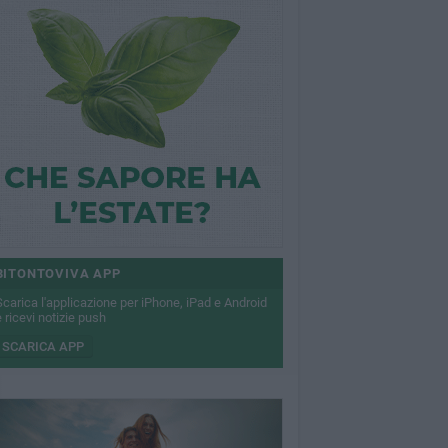
BITONTOVIVA APP
Scarica l'applicazione per iPhone, iPad e Android
 ricevi notizie push
SCARICA APP