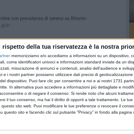
bre con prevalenza di sereno su Bitonto
gli 8°
l rispetto della tua riservatezza è la nostra prior
do nella domenica di Bitonto
artner
memorizziamo e/o accediamo a informazioni su un dispositivo, c
ali, come identificatori univoci e informazioni standard inviate da un di
zzati, misurazione di annunci e contenuti, analisi dell'audience e svilupp
i e i nostri partner possiamo utilizzare dati precisi di geolocalizzazione 
del dispositivo. Puoi fare clic per consentire a noi e ai nostri 1731 partn
onto
critte. In alternativa puoi accedere a informazioni più dettagliate e modif
gia previste nella parte centrale della giornata
acconsentire o di negare il consenso.
Si rende noto che alcuni trattamen
e il tuo consenso, ma hai il diritto di opporti a tale trattamento. Le tue
 questo sito web. Puoi modificare le tue preferenze o revocare il conse
questo sito e facendo clic sul pulsante "Privacy" in fondo alla pagina
 Experience: un Festival nel cuore dell'Alta Murgia
22 e 23 novembre