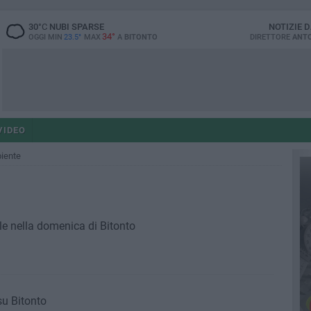
30
°C
NUBI SPARSE
NOTIZIE 
34°
OGGI MIN
23.5°
MAX
A
BITONTO
DIRETTORE
ANTO
VIDEO
biente
ole nella domenica di Bitonto
su Bitonto