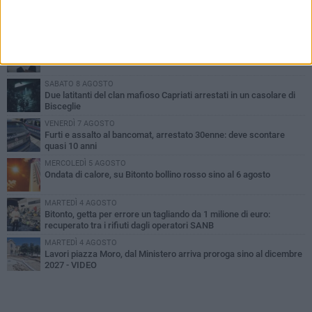
PIÙ LETTI QUESTA SETTIMANA
MARTEDÌ 4 AGOSTO
Armati di bastoni fuggono con l'incasso, rapina in un bar di Bitonto
SABATO 8 AGOSTO
Due latitanti del clan mafioso Capriati arrestati in un casolare di
Bisceglie
VENERDÌ 7 AGOSTO
Furti e assalto al bancomat, arrestato 30enne: deve scontare
quasi 10 anni
MERCOLEDÌ 5 AGOSTO
Ondata di calore, su Bitonto bollino rosso sino al 6 agosto
MARTEDÌ 4 AGOSTO
Bitonto, getta per errore un tagliando da 1 milione di euro:
recuperato tra i rifiuti dagli operatori SANB
MARTEDÌ 4 AGOSTO
Lavori piazza Moro, dal Ministero arriva proroga sino al dicembre
2027 - VIDEO