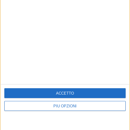
Altri contenuti a tema
#28 LivesOnColors: ci
#27 LivesOnColors:
rivediamo a Settembre!
scegliere l'abito giusto per
le cerimonie
Ultimo appuntamento con la rubrica
ACCETTO
di Lorella Piperis
Ventisettesimo appuntamento con
la rubrica di Lorella Piperis
PIÙ OPZIONI