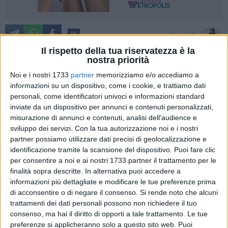
56
A cura di
LORELLA PIPERIS
Il rispetto della tua riservatezza è la
nostra priorità
Noi e i nostri 1733
partner
memorizziamo e/o accediamo a
Siamo giunti al ventunesimo articolo della rubrica
informazioni su un dispositivo, come i cookie, e trattiamo dati
personali, come identificatori univoci e informazioni standard
#LivesOnColors
, oggi parleremo delle tendenze della
inviate da un dispositivo per annunci e contenuti personalizzati,
primavera estate 2021. Tornano di moda gli anni '90 e le
misurazione di annunci e contenuti, analisi dell'audience e
linee essenziali, i completi color pastello e gli accostamenti a
sviluppo dei servizi.
Con la tua autorizzazione noi e i nostri
blocchi di colore. Dai completi maschili oversize a quelli
partner possiamo utilizzare dati precisi di geolocalizzazione e
gessati, dai pantaloni a vita bassa che lasciano l'ombelico
identificazione tramite la scansione del dispositivo. Puoi fare clic
scoperto, fino ai pois maxi e agli abiti patchwork.
per consentire a noi e ai nostri 1733 partner il trattamento per le
finalità sopra descritte. In alternativa puoi accedere a
informazioni più dettagliate e modificare le tue preferenze prima
Ecco alcuni trend irrinunciabili, dei quali non potrete fare a
di acconsentire o di negare il consenso.
Si rende noto che alcuni
meno:
trattamenti dei dati personali possono non richiedere il tuo
consenso, ma hai il diritto di opporti a tale trattamento. Le tue
Colore Verde
preferenze si applicheranno solo a questo sito web. Puoi