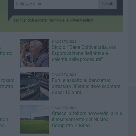
Iscriviti
Iscrivendoti accetti i
termini
e la
privacy policy
8 AGOSTO 2026
t
Sicolo: “Bene Coltivaitalia, ora
itonto
l’approvazione definitiva e
celerità nelle procedure”
7 AGOSTO 2026
 rosso:
Furti e assalto al bancomat,
ttutto
arrestato 30enne: deve scontare
quasi 10 anni
7 AGOSTO 2026
:
Cresce la febbre neroverde: al via
 non
il tesseramento del Nucleo
une»
Compatto Bitonto