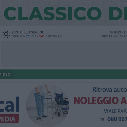
29
°C
CIELO SERENO
NOTIZIE 
34°
OGGI MIN
26°
MAX
A
BITONTO
DIRETTORE
ANTO
VIDEO