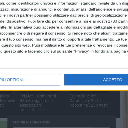
ali, come identificatori univoci e informazioni standard inviate da un di
zzati, misurazione di annunci e contenuti, analisi dell'audience e svilupp
i e i nostri partner possiamo utilizzare dati precisi di geolocalizzazione 
del dispositivo. Puoi fare clic per consentire a noi e ai nostri 1733 partn
NUTO
SOCIAL VIDEO
1 MINUTO
SOCIAL VIDEO
35 SECONDI
critte. In alternativa puoi accedere a informazioni più dettagliate e modif
à per
Inaugurati i nuovi treni di
Il Bitonto calcio a 5
acconsentire o di negare il consenso.
Si rende noto che alcuni trattamen
lli, 19
Ferrotramviaria
femminile festeggia lo
e il tuo consenso, ma hai il diritto di opporti a tale trattamento. Le tue
ipriano
scudetto
 questo sito web. Puoi modificare le tue preferenze o revocare il conse
questo sito e facendo clic sul pulsante "Privacy" in fondo alla pagina
PIÙ OPZIONI
ACCETTO
ECONDI
SOCIAL VIDEO
1 MINUTO
SOCIAL VIDEO
1 MINUTO
ga tra
Fer.Live, il Comune di
Operazione dei
ltre nove
Bitonto aggiorna le
Carabinieri "Porta
sti
associazioni
Robustina", 25 arresti
ambientaliste
Iscriviti alla Newsletter