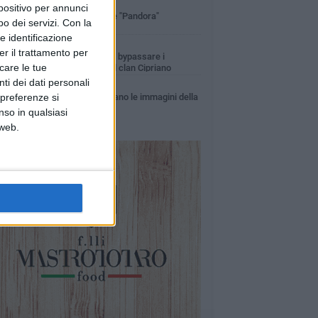
2 MINUTI
spositivo per annunci
Il video dell'operazione "Pandora"
o dei servizi.
Con la
e identificazione
1 MINUTO
er il trattamento per
Spaccio fuori città per bypassare i
icare le tue
controlli, 19 arresti nel clan Cipriano
ti dei dati personali
8 MINUTI
 preferenze si
Canile di Bitonto: arrivano le immagini della
Cooperativa Tasha
nso in qualsiasi
 web.