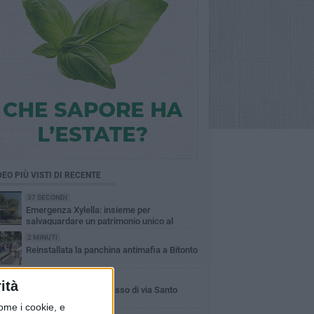
DEO PIÙ VISTI DI RECENTE
37 SECONDI
Emergenza Xylella: insieme per
salvaguardare un patrimonio unico al
ndo
2 MINUTI
Reinstallata la panchina antimafia a Bitonto
2 MINUTI
ità
Partiti lavori al sottopasso di via Santo
Spirito a Bitonto
ome i cookie, e