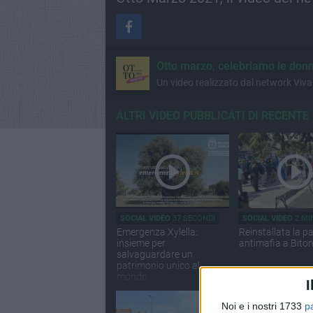
Otto marzo, celebriamo le donne
Un video realizzato dal network Viva p
ALTRI VIDEO PUBBLICATI DI RECENTE
SOCIAL VIDEO
37 SECONDI
SOCIAL VIDEO
2 MI
Emergenza Xylella:
Reinstallata la p
insieme per
antimafia a Bito
salvaguardare un
patrimonio unico al
mondo
I
Noi e i nostri 1733
p