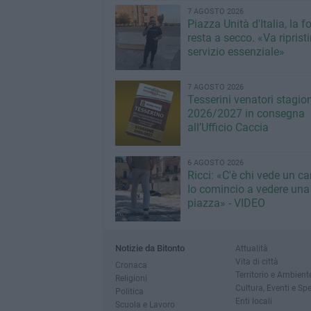
7 AGOSTO 2026
Piazza Unità d'Italia, la 
resta a secco. «Va riprist
servizio essenziale»
7 AGOSTO 2026
Tesserini venatori stagio
2026/2027 in consegna
all’Ufficio Caccia
6 AGOSTO 2026
Ricci: «C'è chi vede un ca
Io comincio a vedere una
piazza» - VIDEO
Notizie da Bitonto
Attualità
Vita di città
Cronaca
Territorio e Ambient
Religioni
Cultura, Eventi e Sp
Politica
Enti locali
Scuola e Lavoro