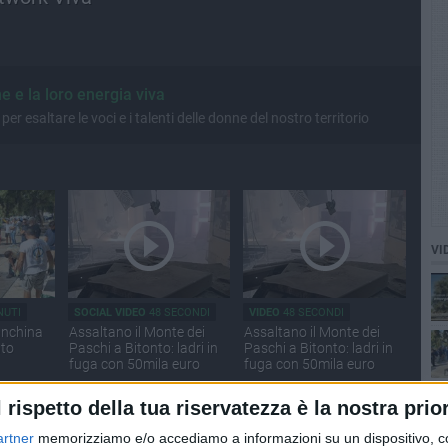
 e la loro energia viva
er esaltare le voci e i talenti delle donne del nostro territorio
VI
NUTI
SOCIAL VIDEO
48 SECONDI
VIDEO
48 SECONDI
mo
anchina
Assaltano il Monte dei
Assaltano il Monte dei
nto
Paschi a Bitonto: ladri in
Paschi a Bitonto: ladri in
fuga con 50mila euro
fuga con 50mila euro
l rispetto della tua riservatezza è la nostra prior
artner
memorizziamo e/o accediamo a informazioni su un dispositivo, c