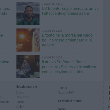
7 AGOSTO 2026
fontana
US Bitonto, colpo mercato: arriva
inata:
l'attaccante ghanese Saani
7 AGOSTO 2026
ne
Bitonto nella morsa del caldo:
bollino rosso prolungato all'8
agosto
6 AGOSTO 2026
ntiere.
Il nuovo Prefetto di Bari si
presenta: «Sicurezza si realizza
con educazione di tutti»
Notizie sportive
Tennis
Calcio
Sport a 360°
e
Calcio a 5
Previsioni meteo
ettacolo
Basket
Volley
I
Video