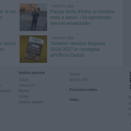
7 AGOSTO 2026
: al via
Piazza Unità d'Italia, la fontana
eo
resta a secco. «Va ripristinata:
servizio essenziale»
7 AGOSTO 2026
: arriva
Tesserini venatori stagione
ni
2026/2027 in consegna
all’Ufficio Caccia
Notizie sportive
Tennis
Calcio
Sport a 360°
e
Calcio a 5
Previsioni meteo
ettacolo
Basket
Volley
I
Video
Atletica leggera
R
B
i