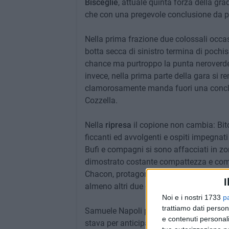
Bisceglie
,
attuale quinta forza della grad
che con una pregevole conclusione da pos
Nella prima frazione due colossali occas
botta secca di sinistro termina di pochis
chance ma purtroppo la punta neroverde n
invece, nella prima parte della gara si
clamorosamente manda fuori una conclusi
Cozzella.
Nella
ripresa
il copione non cambia: Bit
ficcanti ed avvolgenti e ospiti impegnati 
Bufi e compagni si sono affacciati in zo
dimostrato costante compattezza e comple
Chacon, protagonista di una partita sont
I
almeno altri due gol.
Noi e i nostri 1733
p
trattiamo dati person
Samuele Napoli prima con una conclusione
e contenuti personali
stava per anticipare il portiere Lullo in