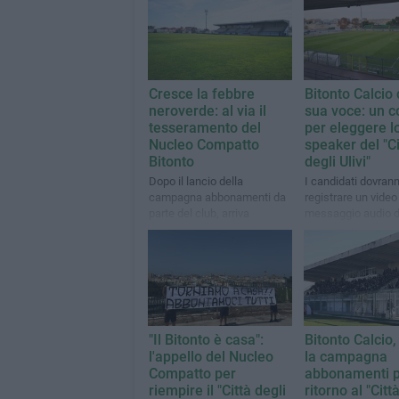
Cresce la febbre
Bitonto Calcio 
neroverde: al via il
sua voce: un c
tesseramento del
per eleggere l
Nucleo Compatto
speaker del "Ci
Bitonto
degli Ulivi"
Dopo il lancio della
I candidati dovran
campagna abbonamenti da
registrare un video
parte del club, arriva
messaggio audio d
l'iniziativa del gruppo ultras
durata massima di
minuto entro il pr
agosto
"Il Bitonto è casa":
Bitonto Calcio, 
l'appello del Nucleo
la campagna
Compatto per
abbonamenti pe
riempire il "Città degli
ritorno al "Citt