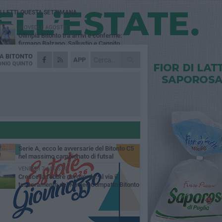
Ù LETTI QUESTA SETTIMANA
GIOVEDÌ 6 AGOSTO
Olimpia Bitonto tra arrivi e conferme:
firmano Balzano, Sallustio e Cannito
DA
BITONTO
LUNEDÌ 3 AGOSTO
APP
Bitonto C5, mercato senza sosta: arriva
NIO QUINTO
Pereira, Nicoletti resta in neroverde
VENERDÌ 7 AGOSTO
US Bitonto, colpo mercato: arriva
l'attaccante ghanese Saani
GIOVEDÌ 6 AGOSTO
Bitonto C5, colpo da novanta: arriva la
fuoriclasse brasiliana Vanessa Pereira
MERCOLEDÌ 5 AGOSTO
Serie A, ecco le avversarie del Bitonto C5
nel massimo campionato di futsal
mminile
VENERDÌ 7 AGOSTO
Cresce la febbre neroverde: al via il
tesseramento del Nucleo Compatto Bitonto