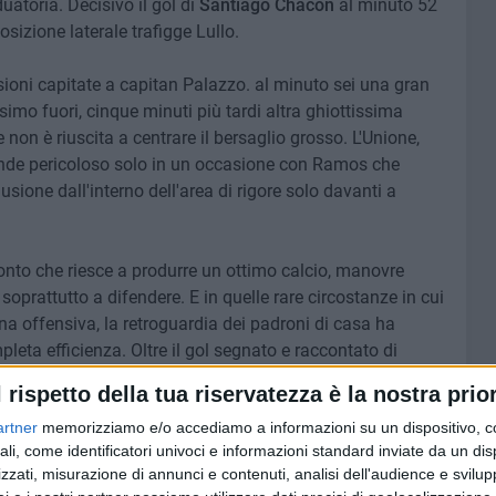
uatoria. Decisivo il gol di
Santiago Chacon
al minuto 52
izione laterale trafigge Lullo.
ioni capitate a capitan Palazzo. al minuto sei una gran
simo fuori, cinque minuti più tardi altra ghiottissima
on è riuscita a centrare il bersaglio grosso. L'Unione,
 rende pericoloso solo in un occasione con Ramos che
one dall'interno dell'area di rigore solo davanti a
onto che riesce a produrre un ottimo calcio, manovre
soprattutto a difendere. E in quelle rare circostanze in cui
na offensiva, la retroguardia dei padroni di casa ha
ta efficienza. Oltre il gol segnato e raccontato di
uosa, il Bitonto avrebbe nella ripresa potuto segnare
l rispetto della tua riservatezza è la nostra prior
artner
memorizziamo e/o accediamo a informazioni su un dispositivo, c
ali, come identificatori univoci e informazioni standard inviate da un di
 sfilata di poco al lato e poi per un pallone su cui
zzati, misurazione di annunci e contenuti, analisi dell'audience e svilupp
 uscita bassa, e che sarebbe stato solo da spingere in fondo