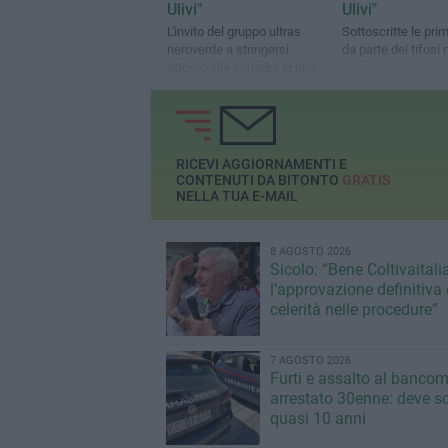
Ulivi"
Ulivi"
L'invito del gruppo ultras
Sottoscritte le pri
neroverde a stringersi
da parte dei tifosi 
attorno alla squadra in una
stagione destinata ad avere
un significato speciale
RICEVI AGGIORNAMENTI E
CONTENUTI DA BITONTO
GRATIS
NELLA TUA E-MAIL
8 AGOSTO 2026
Sicolo: “Bene Coltivaitalia
l’approvazione definitiva 
celerità nelle procedure”
7 AGOSTO 2026
Furti e assalto al bancom
arrestato 30enne: deve s
quasi 10 anni