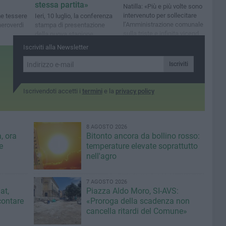
stessa partita»
Natilla: «Più e più volte sono
intervenuto per sollecitare
me tessere
Ieri, 10 luglio, la conferenza
l’Amministrazione comunale
neroverdi
stampa di presentazione
sulla triste e infinita vicenda
della nuova stagione
dello stadio di via Megra»
sportiva 2026/2027
Iscriviti alla Newsletter
Iscriviti
Iscrivendoti accetti i
termini
e la
privacy policy
8 AGOSTO 2026
, ora
Bitonto ancora da bollino rosso:
e
temperature elevate soprattutto
nell'agro
7 AGOSTO 2026
at,
Piazza Aldo Moro, SI-AVS:
contare
«Proroga della scadenza non
cancella ritardi del Comune»