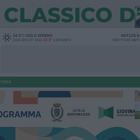
PI
34.5
°C
CIELO SERENO
NOTIZIE 
33.5°
OGGI MIN
25°
MAX
A
BITONTO
DIRETTORE
ANTO
VIDEO
fe