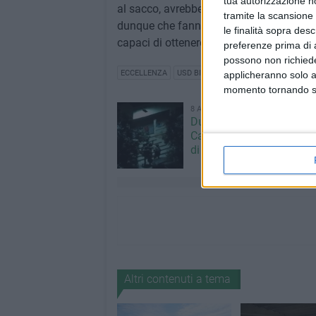
tua autorizzazione no
al sacco, avrebbe con una sorte migliore 
tramite la scansione 
dunque che fanno benissimo alla classif
le finalità sopra des
capaci di ottenere
36 punti sul campo
e
preferenze prima di 
possono non richieder
ECCELLENZA
USD BITONTO CALCIO
applicheranno solo a
momento tornando su 
8 AGOSTO 2026
Due latitanti del clan ma
Capriati arrestati in un c
di Bisceglie
Altri contenuti a tema