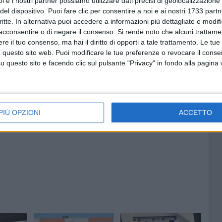
i e i nostri partner possiamo utilizzare dati precisi di geolocalizzazione 
fatto crescere il punteggio finale.
Tre punti pesantissimi
del dispositivo. Puoi fare clic per consentire a noi e ai nostri 1733 partn
ica e al morale di uno staff tecnico e gruppo squadra
critte. In alternativa puoi accedere a informazioni più dettagliate e modif
31 in classifica
.
acconsentire o di negare il consenso.
Si rende noto che alcuni trattamen
e il tuo consenso, ma hai il diritto di opporti a tale trattamento. Le tue
 questo sito web. Puoi modificare le tue preferenze o revocare il conse
questo sito e facendo clic sul pulsante "Privacy" in fondo alla pagina
8 AGOSTO 2026
fioso
Dal 9 al 19 agosto tre test
asolare
precampionato per l'US Bitonto
PIÙ OPZIONI
ACCETTO