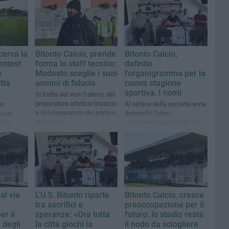
cerca la
Bitonto Calcio, prende
Bitonto Calcio,
ontest
forma lo staff tecnico:
definito
o
Modesto sceglie i suoi
l'organigramma per la
ttà
uomini di fiducia
nuova stagione
sportiva. I nomi
Si tratta del vice Daleno, del
preparatore atletico Graziosi
no
Al vertice della società resta
e del preparatore dei portieri
 o un
Antonello Orlino,
Amoroso
ella
confermato presidente del
 un
sodalizio neroverde,
ossimo 15
affiancato dal
vicepresidente Giovanni
Brindicci
al via
L'U.S. Bitonto riparte
Bitonto Calcio, cresce
tra sacrifici e
preoccupazione per il
r il
speranze: «Ora tutta
futuro: lo stadio resta
à degli
la città giochi la
il nodo da sciogliere