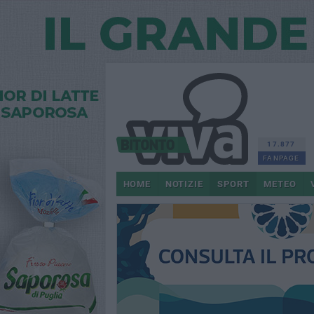
17.877
FANPAGE
HOME
NOTIZIE
SPORT
METEO