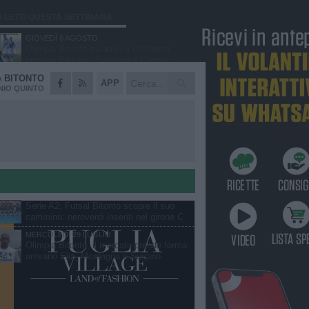
Ù LETTI QUESTA SETTIMANA
GIOVEDÌ 6 AGOSTO
Olimpia Bitonto tra arrivi e conferme:
firmano Balzano, Sallustio e Cannito
A
BITONTO
LUNEDÌ 3 AGOSTO
APP
Bitonto C5, mercato senza sosta: arriva
IO QUINTO
Pereira, Nicoletti resta in neroverde
MERCOLEDÌ 5 AGOSTO
Serie A, ecco le avversarie del Bitonto C5
nel massimo campionato di futsal
femminile
GIOVEDÌ 6 AGOSTO
Bitonto C5, colpo da novanta: arriva la
fuoriclasse brasiliana Vanessa Pereira
GIOVEDÌ 6 AGOSTO
Serie A2, Futsal Bitonto scopre il suo
cammino: neroverdi inseriti nel girone C
MERCOLEDÌ 29 LUGLIO
Olimpia Bitonto, il mercato prende forma:
arrivano Elia, Montagna e Suriano