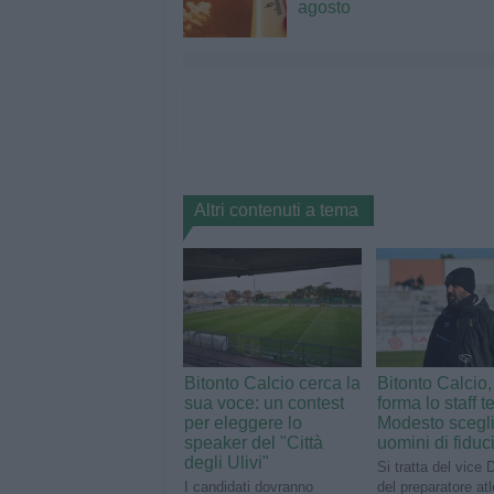
agosto
Altri contenuti a tema
Bitonto Calcio cerca la
Bitonto Calcio
sua voce: un contest
forma lo staff t
per eleggere lo
Modesto scegli
speaker del "Città
uomini di fiduc
degli Ulivi"
Si tratta del vice 
I candidati dovranno
del preparatore atl