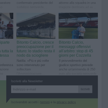
paratore
confermato presidente del
attorno alla squadra in una
so
sodalizio neroverde,
stagione destinata ad avere
affiancato dal
un significato speciale
vicepresidente Giovanni
Brindicci
iparte
Bitonto Calcio, cresce
Bitonto Calcio,
preoccupazione per il
messaggi offensivi
tutta la
futuro: lo stadio resta il
all'arbitro: stop di 45
stessa
nodo da sciogliere
giorni per Cozzella
Natilla: «Più e più volte
Il provvedimento del
 conferenza
sono intervenuto per
giudice sportivo prevede
azione
sollecitare
anche un'ammenda di 250
one
l’Amministrazione
euro alla società neroverde
7
comunale sulla triste e
Iscriviti alla Newsletter
infinita vicenda dello stadio
di via Megra»
Iscriviti
Iscrivendoti accetti i
termini
e la
privacy policy