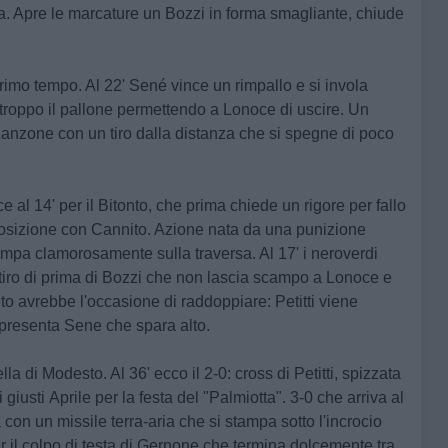
resa. Apre le marcature un
Bozzi
in forma smagliante, chiude
primo tempo. Al 22' Sené vince un rimpallo e si invola
 troppo il pallone permettendo a Lonoce di uscire. Un
Lanzone con un tiro dalla distanza che si spegne di poco
e al 14' per il Bitonto, che prima chiede un rigore per fallo
osizione con Cannito. Azione nata da una punizione
tampa clamorosamente sulla traversa. Al 17' i neroverdi
iro di prima di
Bozzi
che non lascia scampo a Lonoce e
tonto avrebbe l'occasione di raddoppiare: Petitti viene
si presenta Sene che spara alto.
 di Modesto. Al 36' ecco il 2-0: cross di Petitti, spizzata
 giusti
Aprile
per la festa del "Palmiotta". 3-0 che arriva al
 con un missile terra-aria che si stampa sotto l'incrocio
er il colpo di testa di Gernone che termina dolcemente tra