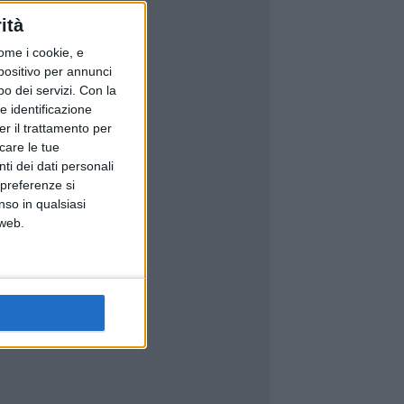
ità
ome i cookie, e
spositivo per annunci
o dei servizi.
Con la
e identificazione
er il trattamento per
icare le tue
ti dei dati personali
 preferenze si
nso in qualsiasi
 web.