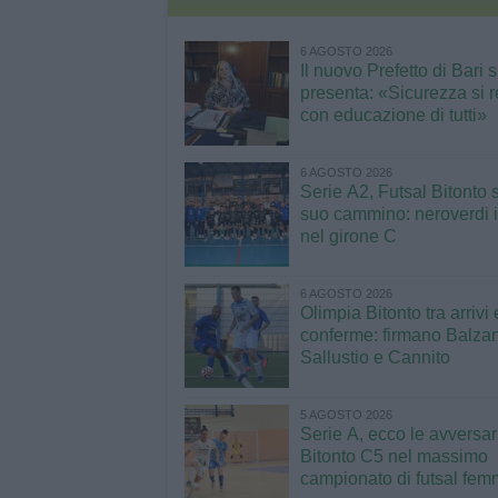
6 AGOSTO 2026
Il nuovo Prefetto di Bari s
presenta: «Sicurezza si r
con educazione di tutti»
6 AGOSTO 2026
Serie A2, Futsal Bitonto s
suo cammino: neroverdi in
nel girone C
6 AGOSTO 2026
Olimpia Bitonto tra arrivi 
conferme: firmano Balza
Sallustio e Cannito
5 AGOSTO 2026
Serie A, ecco le avversar
Bitonto C5 nel massimo
campionato di futsal fem