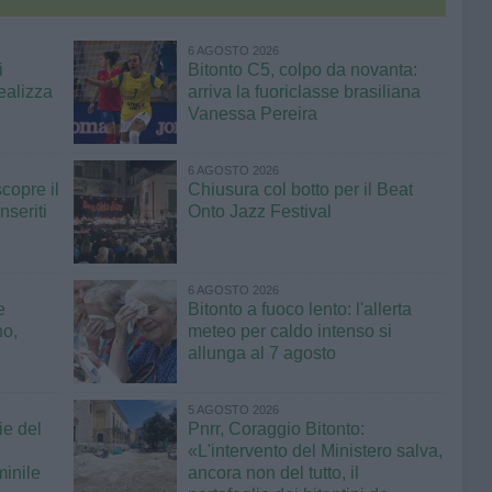
6 AGOSTO 2026
i
Bitonto C5, colpo da novanta:
ealizza
arriva la fuoriclasse brasiliana
Vanessa Pereira
6 AGOSTO 2026
copre il
Chiusura col botto per il Beat
seriti
Onto Jazz Festival
6 AGOSTO 2026
e
Bitonto a fuoco lento: l'allerta
no,
meteo per caldo intenso si
allunga al 7 agosto
5 AGOSTO 2026
ie del
Pnrr, Coraggio Bitonto:
«L'intervento del Ministero salva,
minile
ancora non del tutto, il