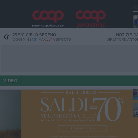
PI
25.5
°C
CIELO SERENO
NOTIZIE D
33°
OGGI MIN
24.5°
MAX
A
BITONTO
DIRETTORE
ANTON
VIDEO