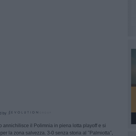
d by
to
annichilisce il
Polimnia
in piena lotta playoff e si
per la
zona salvezza
. 3-0 senza storia al "Palmiotta",