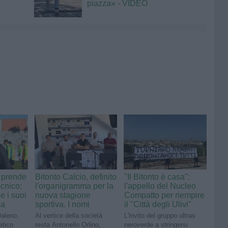
piazza» - VIDEO
, prende
Bitonto Calcio, definito
"Il Bitonto è casa":
ecnico:
l'organigramma per la
l'appello del Nucleo
e i suoi
nuova stagione
Compatto per riempire
ia
sportiva. I nomi
il "Città degli Ulivi"
Daleno,
Al vertice della società
L'invito del gruppo ultras
etico
resta Antonello Orlino,
neroverde a stringersi