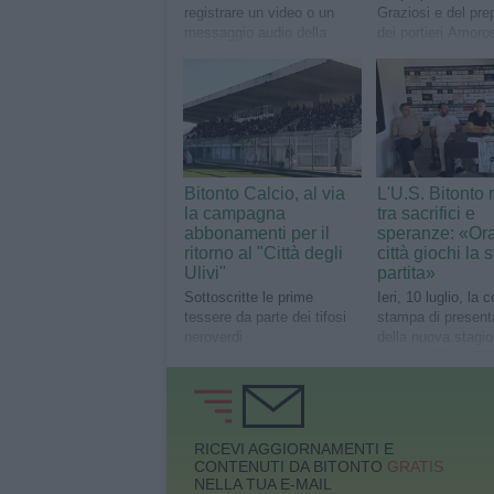
registrare un video o un
Graziosi e del pre
messaggio audio della
dei portieri Amoro
durata massima di un
minuto entro il prossimo 15
agosto
Bitonto Calcio, al via
L'U.S. Bitonto r
la campagna
tra sacrifici e
abbonamenti per il
speranze: «Ora 
ritorno al "Città degli
città giochi la 
Ulivi"
partita»
Sottoscritte le prime
Ieri, 10 luglio, la
tessere da parte dei tifosi
stampa di present
neroverdi
della nuova stagi
sportiva 2026/202
RICEVI AGGIORNAMENTI E
CONTENUTI DA BITONTO
GRATIS
NELLA TUA E-MAIL