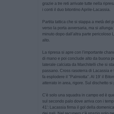
grazie a tre reti arrivate tutte nella rip
i conti il duo bitontino
Aprile-Lacassia
.
Partita tattica che si stappa a metà del 
verso la porta avversaria, ma si allunga
minuto dopo dall'altra parte pericoloso 
alto.
La ripresa si apre con l'importante chanc
di mano e poi conclude alto da buona p
laterale calciata da Marchitelli che si s
passano. Cross rasoterra di Lacassia e t
fa esplodere il "
Palmiotta
". Al 19' il Bi
atterrato in area, rigore. Sul dischetto 
C'è solo una squadra in campo ed è quella
sul secondo palo dove arriva con i tempi
41':
Lacassia
firma il gol della domenica
dei pali. Nel recupero c'è spazio solo p