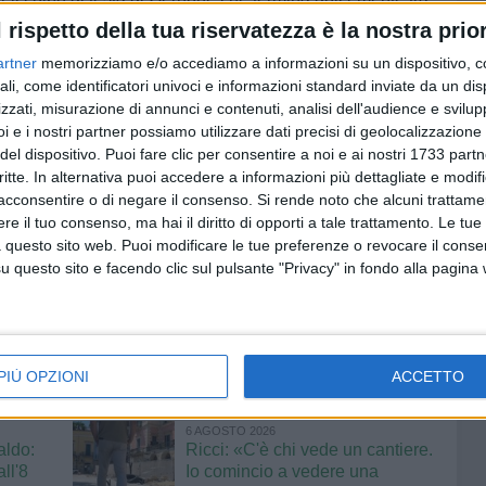
l rispetto della tua riservatezza è la nostra prior
artner
memorizziamo e/o accediamo a informazioni su un dispositivo, c
rile, 86′ Lacassia)
ali, come identificatori univoci e informazioni standard inviate da un di
zzati, misurazione di annunci e contenuti, analisi dell'audience e svilupp
ce, Cannito, Sene (38′ st Demichele), Lacassia, Lavoratti,
i e i nostri partner possiamo utilizzare dati precisi di geolocalizzazione 
edda), Bozzi (45′ st Trofo), Aprile (42′ st Tedone).
A disp.:
del dispositivo. Puoi fare clic per consentire a noi e ai nostri 1733 partn
l.:
Modesto.
critte. In alternativa puoi accedere a informazioni più dettagliate e modif
t Melono), Prekducaj, Zaccaria, Gernone, Zizzi, Loseto
acconsentire o di negare il consenso.
Si rende noto che alcuni trattamen
e il tuo consenso, ma hai il diritto di opporti a tale trattamento. Le tue
st Bruno), Ramos, Lanzone (33′ st Galano).
A disp.:
 questo sito web. Puoi modificare le tue preferenze o revocare il conse
Patierno.
All.:
Anaclerio.
questo sito e facendo clic sul pulsante "Privacy" in fondo alla pagina
PIÙ OPZIONI
ACCETTO
6 AGOSTO 2026
aldo:
Ricci: «C'è chi vede un cantiere.
ll'8
Io comincio a vedere una