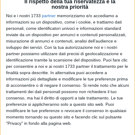
Il rispetto della tua riservatezza è la
nostra priorità
Noi e i nostri 1733
partner
memorizziamo e/o accediamo a
10
informazioni su un dispositivo, come i cookie, e trattiamo dati
personali, come identificatori univoci e informazioni standard
inviate da un dispositivo per annunci e contenuti personalizzati,
misurazione di annunci e contenuti, analisi dell'audience e
Dopo tre vittorie consecutive di interrompe la striscia
sviluppo dei servizi.
Con la tua autorizzazione noi e i nostri
positiva del
Bitonto
che perde di misura per
1-0
contro il
partner possiamo utilizzare dati precisi di geolocalizzazione e
Galatina
secondo in classifica. Decide Molina nella ripresa.
identificazione tramite la scansione del dispositivo. Puoi fare clic
per consentire a noi e ai nostri 1733 partner il trattamento per le
LA CRONACA
finalità sopra descritte. In alternativa puoi accedere a
informazioni più dettagliate e modificare le tue preferenze prima
Gara dai ritmi blandi in avvio, complice un terreno di gioco
di acconsentire o di negare il consenso.
Si rende noto che alcuni
non al top, con le squadre che si studiano. Prima timida
trattamenti dei dati personali possono non richiedere il tuo
conclusione al 17' con G. Mancarella che ci prova dal limite,
consenso, ma hai il diritto di opporti a tale trattamento. Le tue
attento Addario in presa. Ancora Galatina al 20': cross per la
preferenze si applicheranno solo a questo sito web. Puoi
testa di Mariano, tentativo debole. Bitonto che tiene e riparte.
modificare le tue preferenze o revocare il consenso in qualsiasi
Al 38', sugli sviluppi di una punizione calciata da Petitti,
momento tornando su questo sito e facendo clic sul pulsante
Cantalice ci prova di prima intenzione, con la sfera che
"Privacy" in fondo alla pagina web.
termina abbondantemente sul fondo. La chance dello 0-1