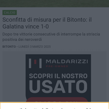
CALCIO
Sconfitta di misura per il Bitonto: il
Galatina vince 1-0
Dopo tre vittorie consecutive di interrompe la striscia
positiva dei neroverdi
BITONTO -
LUNEDÌ 3 MARZO 2025