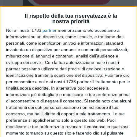
Il rispetto della tua riservatezza è la
5
nostra priorità
Noi e i nostri 1733
partner
memorizziamo e/o accediamo a
informazioni su un dispositivo, come i cookie, e trattiamo dati
personali, come identificatori univoci e informazioni standard
Al "Città degli Ulivi" tra
Omnia Bitonto
e
Unione Calcio
inviate da un dispositivo per annunci e contenuti personalizzati,
Bisceglie
vince la pioggia, caduta prima, durante e dopo la
misurazione di annunci e contenuti, analisi dell'audience e
gara incessante e copiosa su Bitonto, e che ha reso
sviluppo dei servizi.
Con la tua autorizzazione noi e i nostri
impraticabile e pesante il terreno di gioco. La gara – valida
partner possiamo utilizzare dati precisi di geolocalizzazione e
per la 27^ giornata di Eccellenza – è durata infatti solamente
identificazione tramite la scansione del dispositivo. Puoi fare clic
25 minuti: poi l'arbitro, il sig. Recupero di Lecce, ha deciso di
per consentire a noi e ai nostri 1733 partner il trattamento per le
sospendere la contesa e di valutare assieme ai due capitani,
finalità sopra descritte. In alternativa puoi accedere a
informazioni più dettagliate e modificare le tue preferenze prima
l'omniano De Santis e il biscegliese Renato Bartoli, le
di acconsentire o di negare il consenso.
Si rende noto che alcuni
condizioni del fondo di gioco, già proibitive e complicate
trattamenti dei dati personali possono non richiedere il tuo
prima dell'avvio della match.
consenso, ma hai il diritto di opporti a tale trattamento. Le tue
Accertate le precarie condizioni del campo (numerose
preferenze si applicheranno solo a questo sito web. Puoi
pozzanghere, specie sulla corsie laterali), ecco dunque il
modificare le tue preferenze o revocare il consenso in qualsiasi
triplice fischio finale da parte del direttore di gara ed il rinvio
momento tornando su questo sito e facendo clic sul pulsante