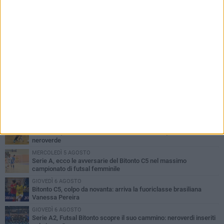
PIÙ LETTI QUESTA SETTIMANA
GIOVEDÌ 6 AGOSTO
Olimpia Bitonto tra arrivi e conferme: firmano Balzano, Sallustio e
Cannito
LUNEDÌ 3 AGOSTO
Bitonto C5, mercato senza sosta: arriva Pereira, Nicoletti resta in
neroverde
MERCOLEDÌ 5 AGOSTO
Serie A, ecco le avversarie del Bitonto C5 nel massimo
campionato di futsal femminile
GIOVEDÌ 6 AGOSTO
Bitonto C5, colpo da novanta: arriva la fuoriclasse brasiliana
Vanessa Pereira
GIOVEDÌ 6 AGOSTO
Serie A2, Futsal Bitonto scopre il suo cammino: neroverdi inseriti