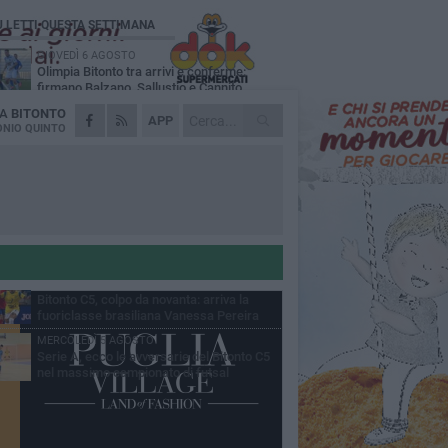
Ù LETTI QUESTA SETTIMANA
GIOVEDÌ 6 AGOSTO
Olimpia Bitonto tra arrivi e conferme:
firmano Balzano, Sallustio e Cannito
DA
BITONTO
LUNEDÌ 3 AGOSTO
APP
Bitonto C5, mercato senza sosta: arriva
NIO QUINTO
Pereira, Nicoletti resta in neroverde
VENERDÌ 7 AGOSTO
US Bitonto, colpo mercato: arriva
l'attaccante ghanese Saani
VENERDÌ 7 AGOSTO
Cresce la febbre neroverde: al via il
tesseramento del Nucleo Compatto Bitonto
GIOVEDÌ 6 AGOSTO
Bitonto C5, colpo da novanta: arriva la
fuoriclasse brasiliana Vanessa Pereira
MERCOLEDÌ 5 AGOSTO
Serie A, ecco le avversarie del Bitonto C5
nel massimo campionato di futsal
mminile