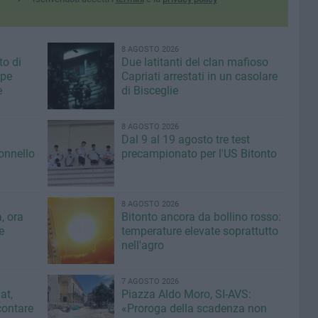
8 AGOSTO 2026
to di
Due latitanti del clan mafioso
ppe
Capriati arrestati in un casolare
e
di Bisceglie
8 AGOSTO 2026
Dal 9 al 19 agosto tre test
lonnello
precampionato per l'US Bitonto
8 AGOSTO 2026
, ora
Bitonto ancora da bollino rosso:
e
temperature elevate soprattutto
nell'agro
7 AGOSTO 2026
at,
Piazza Aldo Moro, SI-AVS:
contare
«Proroga della scadenza non