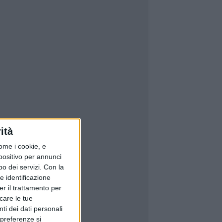
ità
ome i cookie, e
spositivo per annunci
o dei servizi.
Con la
e identificazione
er il trattamento per
icare le tue
ti dei dati personali
 preferenze si