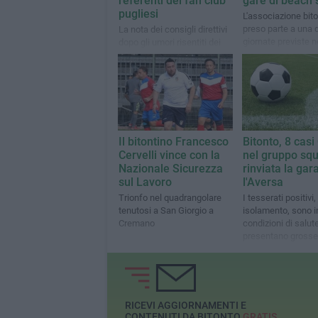
referenti dei fan club
gare di beach 
pugliesi
L'associazione bit
preso parte a una d
La nota dei consigli direttivi
giornate previste n
dopo gli umori risentiti dei
rassegna sportiva
soci affiliati
Il bitontino Francesco
Bitonto, 8 casi
Cervelli vince con la
nel gruppo squ
Nazionale Sicurezza
rinviata la gar
sul Lavoro
l'Aversa
Trionfo nel quadrangolare
I tesserati positivi,
tenutosi a San Giorgio a
isolamento, sono 
Cremano
condizioni di salut
presentano grosse
sintomatologie
RICEVI AGGIORNAMENTI E
CONTENUTI DA BITONTO
GRATIS