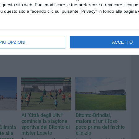
ncora
alza il Maestrale
 questo sito web. Puoi modificare le tue preferenze o revocare il conse
questo sito e facendo clic sul pulsante "Privacy" in fondo alla pagina
PIÙ OPZIONI
ACCETTO
Al "Città degli Ulivi"
Bitonto-Brindisi,
comincia la stagione
malore di un tifoso
i
sportiva del Bitonto di
poco prima del fischio
'Olimpia
mister Loseto
d’inizio
te alle