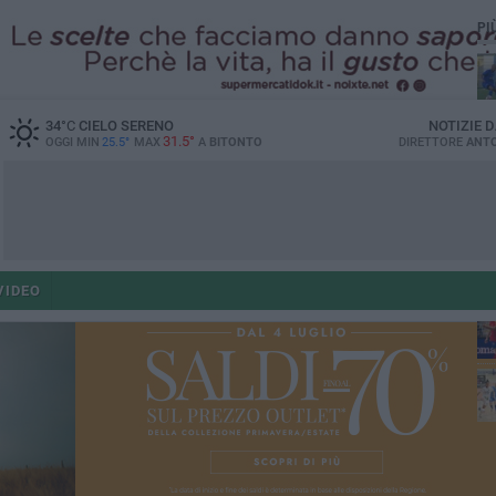
PI
34
°C
CIELO SERENO
NOTIZIE 
31.5°
OGGI MIN
25.5°
MAX
A
BITONTO
DIRETTORE
ANTO
VIDEO
fe