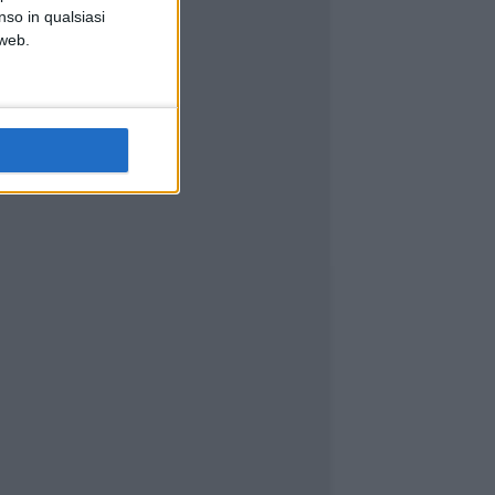
nso in qualsiasi
 web.