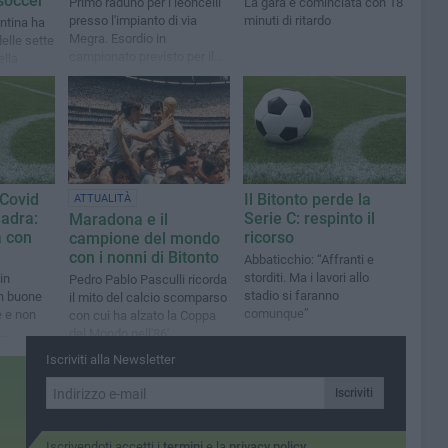
soccer
Primo raduno per i leoncelli
La gara è cominciata con 18
presso l'impianto di via
minuti di ritardo
ontina ha
Megra. Esordio in
elle sette
campionato previsto per il
ella
prossimo 4 settembre
 Covid
Il Bitonto perde la
ATTUALITÀ
adra:
Serie C: respinto il
Maradona e il
a con
ricorso
campione del mondo
con i nonni di Bitonto
Abbaticchio: “Affranti e
storditi. Ma i lavori allo
 in
Pedro Pablo Pasculli ricorda
stadio si faranno
in buone
il mito del calcio scomparso
comunque”
e e non
con cui ha alzato la Coppa
del Mondo nell'86'
Iscriviti alla Newsletter
Iscriviti
Iscrivendoti accetti i
termini
e la
privacy policy