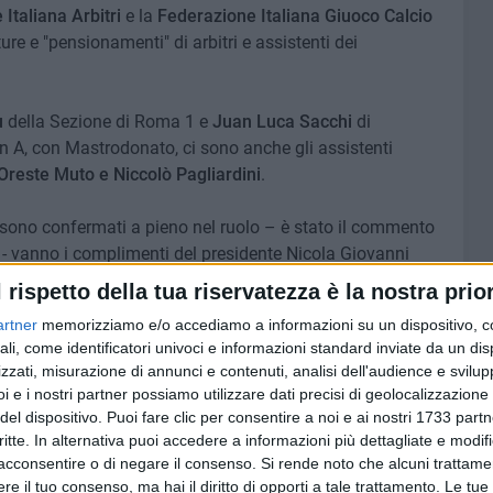
Italiana Arbitri
e la
Federazione Italiana Giuoco Calcio
re e "pensionamenti" di arbitri e assistenti dei
u
della Sezione di Roma 1 e
Juan Luca Sacchi
di
n A, con Mastrodonato, ci sono anche gli assistenti
Oreste Muto e Niccolò Pagliardini
.
si sono confermati a pieno nel ruolo – è stato il commento
- vanno i complimenti del presidente Nicola Giovanni
uglia e di tutti i colleghi pugliesi».
l rispetto della tua riservatezza è la nostra prior
artner
memorizziamo e/o accediamo a informazioni su un dispositivo, c
olfetta
dell'AIA - va un grande augurio da parte di tutta la
ali, come identificatori univoci e informazioni standard inviate da un di
zzati, misurazione di annunci e contenuti, analisi dell'audience e svilupp
i e i nostri partner possiamo utilizzare dati precisi di geolocalizzazione 
ALIANA ARBITRI
del dispositivo. Puoi fare clic per consentire a noi e ai nostri 1733 partn
critte. In alternativa puoi accedere a informazioni più dettagliate e modif
acconsentire o di negare il consenso.
Si rende noto che alcuni trattamen
9 AGOSTO 2026
dispoto:
Leggero refrigerio su Bitonto: si
e il tuo consenso, ma hai il diritto di opporti a tale trattamento. Le tue