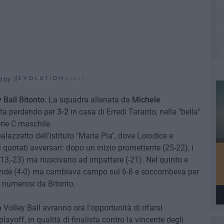
d by
y Ball Bitonto
. La squadra allenata da
Michele
ta perdendo per
3-2
in casa di Erredi Taranto, nella "bella"
erie C maschile.
lazzetto dell'istituto "Maria Pia", dove Loiodice e
 quotati avversari: dopo un inizio promettente (25-22), i
 (-13,-23) ma riuscivano ad impattare (-21). Nel quinto e
 grande (4-0) ma cambiava campo sul 6-8 e soccombeva per
i numerosi da Bitonto.
a Volley Ball avranno ora l'opportunità di rifarsi
ayoff, in qualità di finalista contro la vincente degli