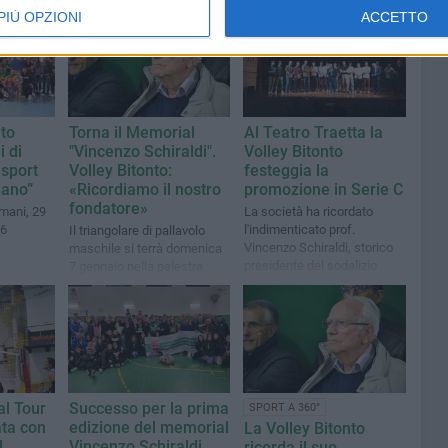
PIÙ OPZIONI
ACCETTO
nto
Torna il Memorial
Al Teatro Traetta la
i di
"Vincenzo Schiraldi".
Volley Bitonto
 sport
Volley Bitonto:
festeggia la
dano”
«Ricordiamo il nostro
promozione in Serie C
fondatore»
omani, 29
La società ha ricordato
16
l'indimenticato prof.
Il triangolare di pallavolo
Vincenzo Schiraldi, storico
maschile si terrà domenica
presidente del sodalizio
7 gennaio nella palestra
dell'I.C. "Modugno -
Rutigliano - Rogadeo"
al Tour
Successo per la prima
SPORT A 360°
ata con
edizione del memorial
La Volley Bitonto
l
Vincenzo Schiraldi
ricorda il suo