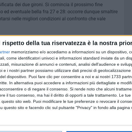
ficata dei due gironi. Si comincia il prossimo fine
o ed eventuale bella fra 27 e 28: occorre dunque smaltire
rsi nelle migliori condizioni al confronto che vale
l rispetto della tua riservatezza è la nostra prior
artner
memorizziamo e/o accediamo a informazioni su un dispositivo, c
7 AGOSTO 2026
ali, come identificatori univoci e informazioni standard inviate da un di
at,
Piazza Aldo Moro, SI-AVS:
zzati, misurazione di annunci e contenuti, analisi dell'audience e svilupp
contare
«Proroga della scadenza non
cancella ritardi del Comune»
i e i nostri partner possiamo utilizzare dati precisi di geolocalizzazione 
del dispositivo. Puoi fare clic per consentire a noi e ai nostri 1733 partn
critte. In alternativa puoi accedere a informazioni più dettagliate e modif
acconsentire o di negare il consenso.
Si rende noto che alcuni trattamen
e il tuo consenso, ma hai il diritto di opporti a tale trattamento. Le tue
 questo sito web. Puoi modificare le tue preferenze o revocare il conse
questo sito e facendo clic sul pulsante "Privacy" in fondo alla pagina