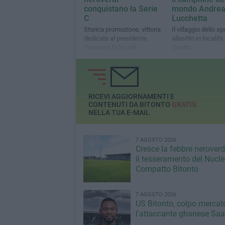
conquistano la Serie
mondo Andre
C
Lucchetta
Storica promozione, vittoria
Il villaggio dello sp
dedicata al presidente
allestito in località
Vincenzo Schiraldi
Quetta
RICEVI AGGIORNAMENTI E
CONTENUTI DA BITONTO
GRATIS
NELLA TUA E-MAIL
7 AGOSTO 2026
Cresce la febbre neroverde
il tesseramento del Nucl
Compatto Bitonto
7 AGOSTO 2026
US Bitonto, colpo mercato
l'attaccante ghanese Saa