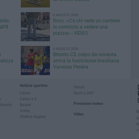
6 AGOSTO 2026
aldo:
Ricci: «C'è chi vede un cantiere.
ll'8
Io comincio a vedere una
piazza» - VIDEO
6 AGOSTO 2026
i
Bitonto C5, colpo da novanta:
ealizza
arriva la fuoriclasse brasiliana
Vanessa Pereira
Notizie sportive
Tennis
Calcio
Sport a 360°
e
Calcio a 5
Previsioni meteo
ettacolo
Basket
Volley
I
Video
Atletica leggera
R
B
i