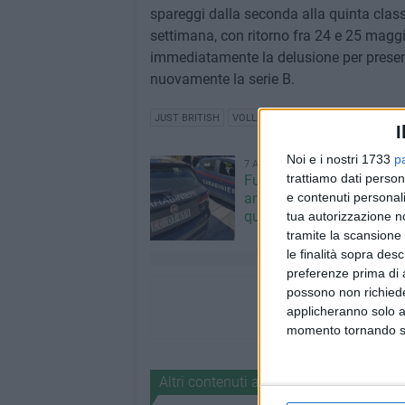
spareggi dalla seconda alla quinta classi
settimana, con ritorno fra 24 e 25 maggi
immediatamente la delusione per presenta
nuovamente la serie B.
JUST BRITISH
VOLLEY BITONTO
I
Noi e i nostri 1733
p
7 AGOSTO 2026
trattiamo dati person
Furti e assalto al bancom
e contenuti personali
arrestato 30enne: deve s
quasi 10 anni
tua autorizzazione no
tramite la scansione 
le finalità sopra des
preferenze prima di 
possono non richieder
applicheranno solo a
momento tornando su 
Altri contenuti a tema