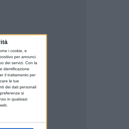
ità
ome i cookie, e
spositivo per annunci
o dei servizi.
Con la
e identificazione
er il trattamento per
icare le tue
ti dei dati personali
 preferenze si
nso in qualsiasi
 web.