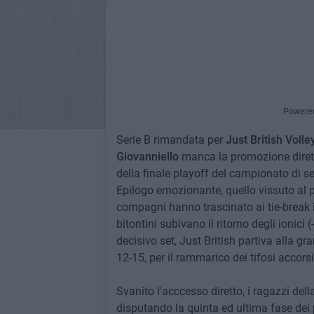
Powere
Serie B rimandata per
Just British Volle
Giovanniello
manca la promozione diret
della finale playoff del campionato di s
Epilogo emozionante, quello vissuto al pa
compagni hanno trascinato ai tie-break i
bitontini subivano il ritorno degli ionici
decisivo set, Just British partiva alla
12-15, per il rammarico dei tifosi accors
Svanito l'acccesso diretto, i ragazzi dell
disputando la quinta ed ultima fase dei pl