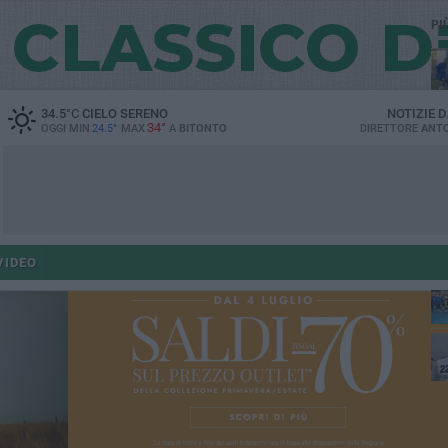
PI
34.5
°C
CIELO SERENO
NOTIZIE 
34°
OGGI MIN
24.5°
MAX
A
BITONTO
DIRETTORE
ANTO
fe
VIDEO