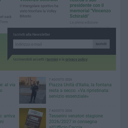
a
presidente con il
Il triangolare sportivo ha
memorial "Vincenzo
visto trionfare la Volley
Schiraldi"
Bitonto
ort sarà
 Torre
La prima edizione
dell'iniziativa si terrà il 28
dicembre nella palestra
Iscriviti alla Newsletter
dell'I.C. “Modugno-
Rutigliano-Rogadeo”
Iscriviti
Iscrivendoti accetti i
termini
e la
privacy policy
7 AGOSTO 2026
: al via
Piazza Unità d'Italia, la fontana
eo
resta a secco. «Va ripristinata:
servizio essenziale»
7 AGOSTO 2026
: arriva
Tesserini venatori stagione
ni
2026/2027 in consegna
all’Ufficio Caccia