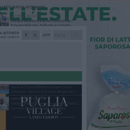
Ù LETTI QUESTA SETTIMANA
GIOVEDÌ 6 AGOSTO
Olimpia Bitonto tra arrivi e conferme:
firmano Balzano, Sallustio e Cannito
DA
BITONTO
LUNEDÌ 3 AGOSTO
APP
Bitonto C5, mercato senza sosta: arriva
NIO QUINTO
Pereira, Nicoletti resta in neroverde
MERCOLEDÌ 5 AGOSTO
Serie A, ecco le avversarie del Bitonto C5
nel massimo campionato di futsal
mminile
GIOVEDÌ 6 AGOSTO
Bitonto C5, colpo da novanta: arriva la
fuoriclasse brasiliana Vanessa Pereira
GIOVEDÌ 6 AGOSTO
Serie A2, Futsal Bitonto scopre il suo
cammino: neroverdi inseriti nel girone C
MERCOLEDÌ 29 LUGLIO
Olimpia Bitonto, il mercato prende forma:
arrivano Elia, Montagna e Suriano