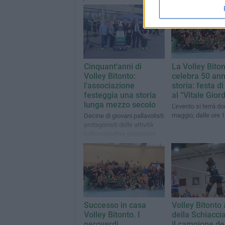
Cinquant’anni di
La Volley Bito
Volley Bitonto:
celebra 50 ann
l'associazione
storia: festa di
festeggia una storia
al “Vitale Gior
lunga mezzo secolo
L'evento si terrà d
maggio, dalle ore 
Decine di giovani pallavolisti
protagonisti delle attività
ludico-sportive promosse
dalla società bitontina
Successo in casa
Volley Bitonto 
Volley Bitonto. I
della Schiacci
neroverdi
il campione de