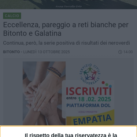
CALCIO
Eccellenza, pareggio a reti bianche per
Bitonto e Galatina
Continua, però, la serie positiva di risultati dei neroverdi
BITONTO -
LUNEDÌ 13 OTTOBRE 2025
14.00
Il rispetto della tua riservatezza è la