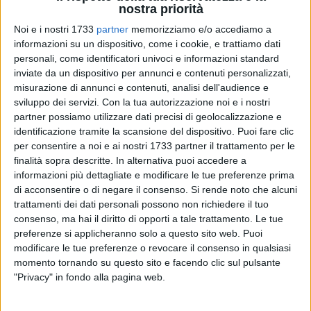
nostra priorità
Noi e i nostri 1733
partner
memorizziamo e/o accediamo a
1
informazioni su un dispositivo, come i cookie, e trattiamo dati
personali, come identificatori univoci e informazioni standard
inviate da un dispositivo per annunci e contenuti personalizzati,
Primo pareggio a reti bianche della stagione per il
Bitonto
misurazione di annunci e contenuti, analisi dell'audience e
Calcio
. Un pari comunque da accogliere positivamente in
sviluppo dei servizi.
Con la tua autorizzazione noi e i nostri
partner possiamo utilizzare dati precisi di geolocalizzazione e
casa neroverde, che permette di continuare la
serie positiva
identificazione tramite la scansione del dispositivo. Puoi fare clic
di
risultati
e mantenere alta l'autostima del gruppo squadra.
per consentire a noi e ai nostri 1733 partner il trattamento per le
finalità sopra descritte. In alternativa puoi accedere a
Era noto già dalla vigilia che il
Galatina
sarebbe stato
informazioni più dettagliate e modificare le tue preferenze prima
avversario ostico e ben messo in campo. Un incontro che in
di acconsentire o di negare il consenso.
Si rende noto che alcuni
realtà non ha offerto tante occasioni per passare in
trattamenti dei dati personali possono non richiedere il tuo
vantaggio sia da una parte che dall'altra. Nel primo tempo
consenso, ma hai il diritto di opporti a tale trattamento. Le tue
preferenze si applicheranno solo a questo sito web. Puoi
ad andare più vicino al vantaggio è il Bitonto, con un
modificare le tue preferenze o revocare il consenso in qualsiasi
punizione a giro tirata dal limite dell'area di rigore
momento tornando su questo sito e facendo clic sul pulsante
sfortunatamente terminata sul palo. Purtroppo la sfortuna
"Privacy" in fondo alla pagina web.
non si esaurisce qui, i padroni di casa perdono per infortunio
Chacon nella prima frazione.