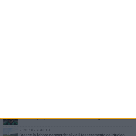
PIÙ LETTI QUESTA SETTIMANA
GIOVEDÌ 6 AGOSTO
Olimpia Bitonto tra arrivi e conferme: firmano Balzano, Sallustio e
Cannito
LUNEDÌ 3 AGOSTO
Bitonto C5, mercato senza sosta: arriva Pereira, Nicoletti resta in
neroverde
VENERDÌ 7 AGOSTO
US Bitonto, colpo mercato: arriva l'attaccante ghanese Saani
VENERDÌ 7 AGOSTO
Cresce la febbre neroverde: al via il tesseramento del Nucleo