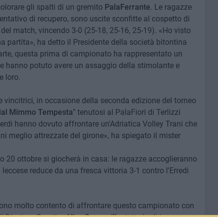
olorare gli spalti di un gremito
PalaFerrante
. Le ragazze
ntativo di recupero, sono uscite sconfitte al cospetto di
 del match, vincendo 3-0 (25-18, 25-16, 25-19). «Ho visto
a partita», ha detto il Presidente della società bitontina
parte, questa prima di campionato ha rappresentato un
e hanno potuto avere un assaggio della stimolante e
 loro.
e vincitrici, in occasione della seconda edizione del torneo
al Mimmo Tempesta"
tenutosi al PalaFiori di Terlizzi
erdi hanno dovuto affrontare un'Adriatica Volley Trani che
i meglio attrezzate del girone», ha spiegato il mister
to 20 ottobre si giocherà in casa: le ragazze accoglieranno
 leccese reduce da una fresca vittoria 3-1 contro l'Erredi
sono molto contento di affrontare questo campionato con
il Direttore Sportivo
Nico Sasanelli
e tutta la dirigenza per