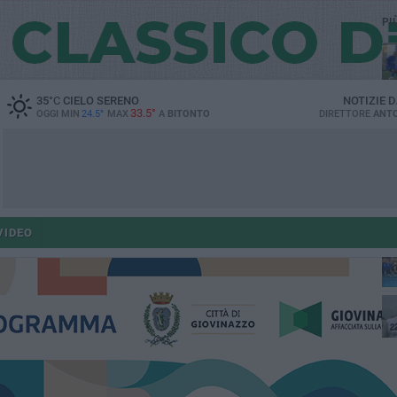
PI
35
°C
CIELO SERENO
NOTIZIE 
33.5°
OGGI MIN
24.5°
MAX
A
BITONTO
DIRETTORE
ANTO
fe
VIDEO