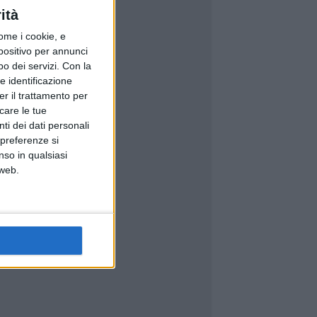
ità
ome i cookie, e
spositivo per annunci
o dei servizi.
Con la
e identificazione
er il trattamento per
icare le tue
ti dei dati personali
 preferenze si
nso in qualsiasi
 web.