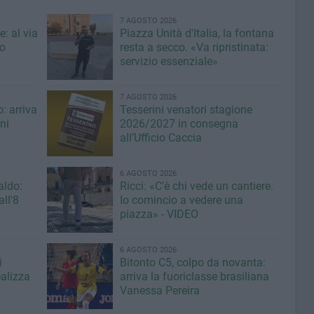
7 AGOSTO 2026
: al via
Piazza Unità d'Italia, la fontana
eo
resta a secco. «Va ripristinata:
servizio essenziale»
7 AGOSTO 2026
: arriva
Tesserini venatori stagione
ni
2026/2027 in consegna
all’Ufficio Caccia
6 AGOSTO 2026
aldo:
Ricci: «C'è chi vede un cantiere.
ll'8
Io comincio a vedere una
piazza» - VIDEO
6 AGOSTO 2026
i
Bitonto C5, colpo da novanta:
ealizza
arriva la fuoriclasse brasiliana
Vanessa Pereira