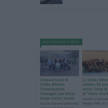
Altri contenuti a tema
Cinquant’anni di
La Volley Bito
Volley Bitonto:
celebra 50 ann
l'associazione
storia: festa di
festeggia una storia
al “Vitale Gior
lunga mezzo secolo
L'evento si terrà d
maggio, dalle ore 
Decine di giovani pallavolisti
protagonisti delle attività