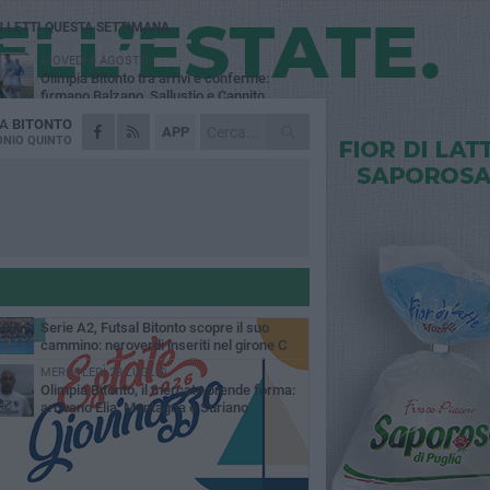
Ù LETTI QUESTA SETTIMANA
GIOVEDÌ 6 AGOSTO
Olimpia Bitonto tra arrivi e conferme:
firmano Balzano, Sallustio e Cannito
DA
BITONTO
LUNEDÌ 3 AGOSTO
APP
Bitonto C5, mercato senza sosta: arriva
NIO QUINTO
Pereira, Nicoletti resta in neroverde
MERCOLEDÌ 5 AGOSTO
Serie A, ecco le avversarie del Bitonto C5
nel massimo campionato di futsal
mminile
GIOVEDÌ 6 AGOSTO
Bitonto C5, colpo da novanta: arriva la
fuoriclasse brasiliana Vanessa Pereira
GIOVEDÌ 6 AGOSTO
Serie A2, Futsal Bitonto scopre il suo
cammino: neroverdi inseriti nel girone C
MERCOLEDÌ 29 LUGLIO
Olimpia Bitonto, il mercato prende forma:
arrivano Elia, Montagna e Suriano