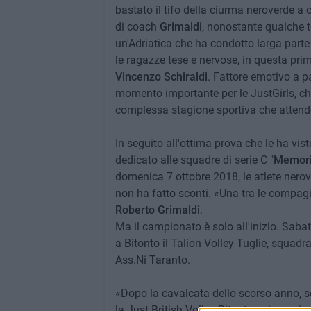
bastato il tifo della ciurma neroverde a c
di coach
Grimaldi
, nonostante qualche te
un'Adriatica che ha condotto larga parte
le ragazze tese e nervose, in questa prim
Vincenzo Schiraldi
. Fattore emotivo a 
momento importante per le JustGirls, ch
complessa stagione sportiva che attende
In seguito all'ottima prova che le ha vist
dedicato alle squadre di serie C "
Memori
domenica 7 ottobre 2018, le atlete nerov
non ha fatto sconti. «Una tra le compagin
Roberto Grimaldi
.
Ma il campionato è solo all'inizio. Saba
a Bitonto il Talion Volley Tuglie, squadra
Ass.Ni Taranto.
«Dopo la cavalcata dello scorso anno, 
la Just British Volley Bitonto e ringrazio 