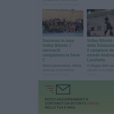
ludico-sportive promosse
dalla società bitontina
Successo in casa
Volley Bitonto 
Volley Bitonto. I
della Schiacci
neroverdi
il campione de
conquistano la Serie
mondo Andre
C
Lucchetta
Storica promozione, vittoria
Il villaggio dello sp
dedicata al presidente
allestito in località
Vincenzo Schiraldi
Quetta
RICEVI AGGIORNAMENTI E
CONTENUTI DA BITONTO
GRATIS
NELLA TUA E-MAIL