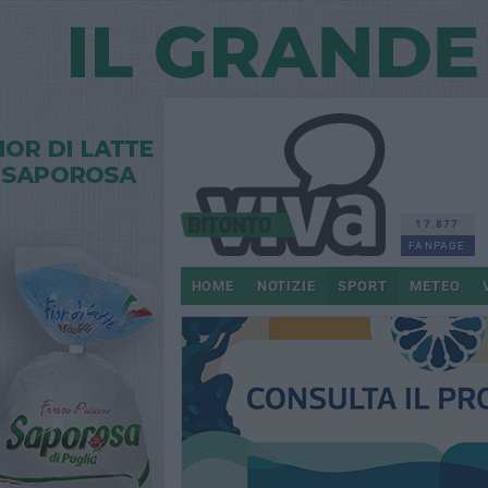
17.877
FANPAGE
HOME
NOTIZIE
SPORT
METEO