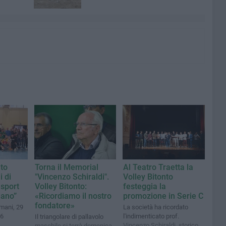
nto
Torna il Memorial
Al Teatro Traetta la
i di
"Vincenzo Schiraldi".
Volley Bitonto
 sport
Volley Bitonto:
festeggia la
dano”
«Ricordiamo il nostro
promozione in Serie C
fondatore»
omani, 29
La società ha ricordato
16
l'indimenticato prof.
Il triangolare di pallavolo
Vincenzo Schiraldi, storico
maschile si terrà domenica