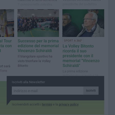
presidente del sodalizio
7 gennaio nella palestra
dell'I.C. "Modugno -
Rutigliano - Rogadeo"
al Tour
Successo per la prima
SPORT A 360°
ata con
edizione del memorial
La Volley Bitonto
l
Vincenzo Schiraldi
ricorda il suo
a
presidente con il
Il triangolare sportivo ha
memorial "Vincenzo
visto trionfare la Volley
Schiraldi"
Bitonto
ort sarà
 Torre
La prima edizione
dell'iniziativa si terrà il 28
dicembre nella palestra
Iscriviti alla Newsletter
dell'I.C. “Modugno-
Rutigliano-Rogadeo”
Iscriviti
Iscrivendoti accetti i
termini
e la
privacy policy