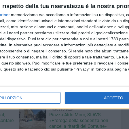
l rispetto della tua riservatezza è la nostra prior
amo di dover affrontare una stagione sportiva difficile e
 attrezzate. Dal canto nostro abbiamo fatto un'ottima
artner
memorizziamo e/o accediamo a informazioni su un dispositivo, c
e lo scheletro che tanto ha fatto bene la scorsa
ali, come identificatori univoci e informazioni standard inviate da un di
zzati, misurazione di annunci e contenuti, analisi dell'audience e svilupp
i e i nostri partner possiamo utilizzare dati precisi di geolocalizzazione 
i che compongono la delle nostre atlete», come racconta il
del dispositivo. Puoi fare clic per consentire a noi e ai nostri 1733 partn
diretta dal capitano
Ilaria Gala
, le riconferme
Marianna
critte. In alternativa puoi accedere a informazioni più dettagliate e modif
ggiero, Alessia Minenna, Rossella Labianca
e i nuovi
acconsentire o di negare il consenso.
Si rende noto che alcuni trattamen
nelli, Giacoma Gassi, Fabiola Gambacorta, Marina Cormio
e il tuo consenso, ma hai il diritto di opporti a tale trattamento. Le tue
 questo sito web. Puoi modificare le tue preferenze o revocare il conse
quello di guardare partita dopo partita, consapevoli delle
questo sito e facendo clic sul pulsante "Privacy" in fondo alla pagina
tà resta sempre la stessa: giocare per vincere».
PIÙ OPZIONI
ACCETTO
7 AGOSTO 2026
at,
Piazza Aldo Moro, SI-AVS:
contare
«Proroga della scadenza non
cancella ritardi del Comune»