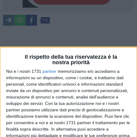
111
Il rispetto della tua riservatezza è la
Altri
3
nomi importanti, dopo i
3 acquisti
già messi in
nostra priorità
cascina, per dire che il
Bitonto
, anche quest'anno, reciterà un
Noi e i nostri 1731
partner
memorizziamo e/o accediamo a
ruolo da protagonista nel campionato di
serie D
. Neroverdi
informazioni su un dispositivo, come i cookie, e trattiamo dati
in grande evidenza nella sessione estiva del mercato con cui
personali, come identificatori univoci e informazioni standard
le squadre impostano gli acquisti più importanti per definire
inviate da un dispositivo per annunci e contenuti personalizzati,
gli obiettivi di campionato.
misurazione di annunci e contenuti, analisi dell'audience e
Il presidente
Francesco Rossiello
ha infatti incasellato altre
sviluppo dei servizi.
Con la tua autorizzazione noi e i nostri
partner possiamo utilizzare dati precisi di geolocalizzazione e
tre nuove tessere nel puzzle che sta consegnando a mister
identificazione tramite la scansione del dispositivo. Puoi fare clic
Taurino
. Il primo grande colpo l'ha piazzato in mezzo al
per consentire a noi e ai nostri 1731 partner il trattamento per le
campo, con il centrocampista
Massimiliano Marsili
, classe
finalità sopra descritte. In alternativa puoi accedere a
'87, origini romane e un curriculum di quelli davvero
informazioni più dettagliate e modificare le tue preferenze prima