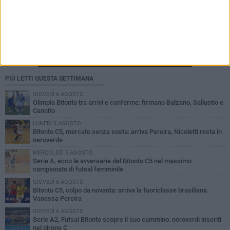
PIÙ LETTI QUESTA SETTIMANA
GIOVEDÌ 6 AGOSTO
Olimpia Bitonto tra arrivi e conferme: firmano Balzano, Sallustio e
Cannito
LUNEDÌ 3 AGOSTO
Bitonto C5, mercato senza sosta: arriva Pereira, Nicoletti resta in
neroverde
MERCOLEDÌ 5 AGOSTO
Serie A, ecco le avversarie del Bitonto C5 nel massimo
campionato di futsal femminile
GIOVEDÌ 6 AGOSTO
Bitonto C5, colpo da novanta: arriva la fuoriclasse brasiliana
Vanessa Pereira
GIOVEDÌ 6 AGOSTO
Serie A2, Futsal Bitonto scopre il suo cammino: neroverdi inseriti
nel girone C