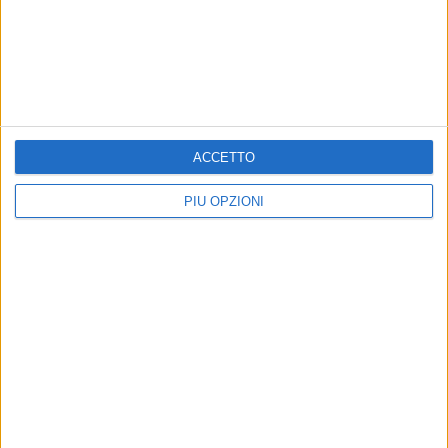
ACCETTO
PIÙ OPZIONI
Altri contenuti a tema
Francesco Modesto è di
105 anni di storia del Bitonto
nuovo l'allenatore del
Calcio: la festa degli ultras
Bitonto
Torciata del Nucleo Compatto
davanti a Porta Baresana
L'ufficialità è arrivata nella serata di