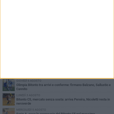
PIÙ LETTI QUESTA SETTIMANA
GIOVEDÌ 6 AGOSTO
Olimpia Bitonto tra arrivi e conferme: firmano Balzano, Sallustio e
Cannito
LUNEDÌ 3 AGOSTO
Bitonto C5, mercato senza sosta: arriva Pereira, Nicoletti resta in
neroverde
MERCOLEDÌ 5 AGOSTO
Serie A, ecco le avversarie del Bitonto C5 nel massimo