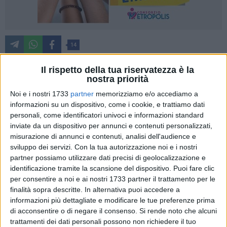
14
Il rispetto della tua riservatezza è la
nostra priorità
Cinque gol, tre punti con tre marcatori diversi ed un unico
Noi e i nostri 1733
partner
memorizziamo e/o accediamo a
verdetto: il
Bitonto
continua ad esserci.
informazioni su un dispositivo, come i cookie, e trattiamo dati
Ottima prestazione quella sfoggiata dagli uomini di
mister
personali, come identificatori univoci e informazioni standard
Massimo Pizzulli
, per l'occasione in maglia bianca, contro la
inviate da un dispositivo per annunci e contenuti personalizzati,
Granata Ercolanese,
tramortita già nel primo tempo e
misurazione di annunci e contenuti, analisi dell'audience e
superata con un rotondo
5-0
per effetto delle reti di Picci,
sviluppo dei servizi.
Con la tua autorizzazione noi e i nostri
Terrevoli e la tripletta di uno straripante Patierno. Bene il
partner possiamo utilizzare dati precisi di geolocalizzazione e
identificazione tramite la scansione del dispositivo. Puoi fare clic
Bitonto, che carbura dopo i primi dieci minuti in ombra e poi
per consentire a noi e ai nostri 1733 partner il trattamento per le
viaggia spedito ed in scioltezza verso la sesta vittoria in
finalità sopra descritte. In alternativa puoi accedere a
campionato, la seconda consecutiva.
informazioni più dettagliate e modificare le tue preferenze prima
di acconsentire o di negare il consenso.
Si rende noto che alcuni
Mister Pizzulli ripropone anche contro la formazione
trattamenti dei dati personali possono non richiedere il tuo