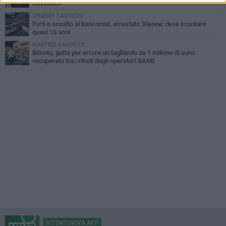
Rossiello»
VENERDÌ 7 AGOSTO
Furti e assalto al bancomat, arrestato 30enne: deve scontare
quasi 10 anni
MARTEDÌ 4 AGOSTO
Bitonto, getta per errore un tagliando da 1 milione di euro:
recuperato tra i rifiuti dagli operatori SANB
BITONTOVIVA APP