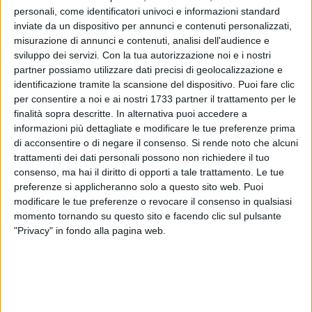
personali, come identificatori univoci e informazioni standard
inviate da un dispositivo per annunci e contenuti personalizzati,
misurazione di annunci e contenuti, analisi dell'audience e
sviluppo dei servizi.
Con la tua autorizzazione noi e i nostri
19
partner possiamo utilizzare dati precisi di geolocalizzazione e
identificazione tramite la scansione del dispositivo. Puoi fare clic
per consentire a noi e ai nostri 1733 partner il trattamento per le
finalità sopra descritte. In alternativa puoi accedere a
Alcune strade della città sono al
buio
a causa di una rottura
informazioni più dettagliate e modificare le tue preferenze prima
sulla "dorsale" della
rete
di
pubblica illuminazione
. A darne
di acconsentire o di negare il consenso.
Si rende noto che alcuni
notizia è il sindaco
Francesco Paolo Ricci
, che sui social
trattamenti dei dati personali possono non richiedere il tuo
chiarisce il motivo per cui
via Crocifisso, via Planelli
,
via
consenso, ma hai il diritto di opporti a tale trattamento. Le tue
preferenze si applicheranno solo a questo sito web. Puoi
Traetta
e altre arterie adiacenti sono all'oscuro da ieri sera.
modificare le tue preferenze o revocare il consenso in qualsiasi
momento tornando su questo sito e facendo clic sul pulsante
«I tecnici incaricati sono intervenuti cercando di
ripristinare
"Privacy" in fondo alla pagina web.
almeno in parte il
sevizio
, però sono necessari ulteriori lavori
che richiedono più tempo - ha commentato il primo cittadino
-. Allo stesso tempo si stanno effettuando dei controlli sulla
rete gas della stessa zona».