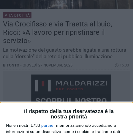
VITA DI CITTÀ
Via Crocifisso e via Traetta al buio,
Ricci: «A lavoro per ripristinare il
servizio»
La motivazione del guasto sarebbe legata a una rottura
sulla "dorsale" della rete di pubblica illuminazione
BITONTO -
GIOVEDÌ 27 NOVEMBRE 2025
16.00
Il rispetto della tua riservatezza è la
nostra priorità
Noi e i nostri 1733
partner
memorizziamo e/o accediamo a
informazioni su un dispositivo, come i cookie, e trattiamo dati