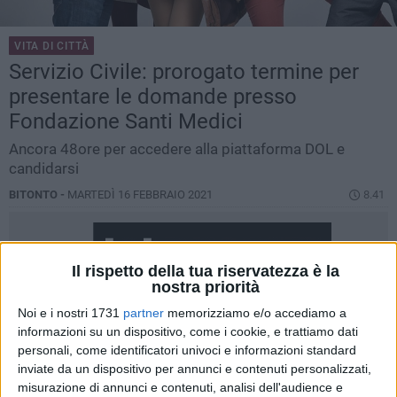
VITA DI CITTÀ
Servizio Civile: prorogato termine per
presentare le domande presso
Fondazione Santi Medici
Ancora 48ore per accedere alla piattaforma DOL e
candidarsi
BITONTO -
MARTEDÌ 16 FEBBRAIO 2021
8.41
Il rispetto della tua riservatezza è la
nostra priorità
Noi e i nostri 1731
partner
memorizziamo e/o accediamo a
informazioni su un dispositivo, come i cookie, e trattiamo dati
personali, come identificatori univoci e informazioni standard
inviate da un dispositivo per annunci e contenuti personalizzati,
misurazione di annunci e contenuti, analisi dell'audience e