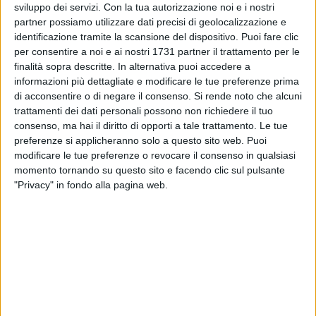
sviluppo dei servizi.
Con la tua autorizzazione noi e i nostri
partner possiamo utilizzare dati precisi di geolocalizzazione e
identificazione tramite la scansione del dispositivo. Puoi fare clic
per consentire a noi e ai nostri 1731 partner il trattamento per le
finalità sopra descritte. In alternativa puoi accedere a
3
informazioni più dettagliate e modificare le tue preferenze prima
di acconsentire o di negare il consenso.
Si rende noto che alcuni
trattamenti dei dati personali possono non richiedere il tuo
Numerosissimi accessi contemporanei per la presentazione
consenso, ma hai il diritto di opporti a tale trattamento. Le tue
della domanda per il
Servizio Civile
presso la
Fondazione
preferenze si applicheranno solo a questo sito web. Puoi
modificare le tue preferenze o revocare il consenso in qualsiasi
Santi Medici
.
momento tornando su questo sito e facendo clic sul pulsante
"Privacy" in fondo alla pagina web.
Per consentire a tutti di presentare la domanda senza
incontrare problemi tecnici dovuti all'afflusso, la Fondazione
ha deciso di prorogare il termine ultimo per la presentazione
della domanda, al
17 febbraio 2021
.
6 AGOSTO 2026
Ricci: «C'è chi vede un cantiere. Io comincio a
vedere una piazza» - VIDEO