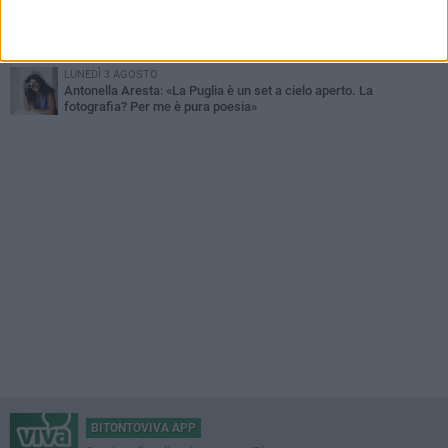
DOMENICA 2 AGOSTO
Fratelli d'Italia Bitonto: «Vicinanza alla consigliera Carmela
Rossiello»
LUNEDÌ 3 AGOSTO
Antonella Aresta: «La Puglia è un set a cielo aperto. La
fotografia? Per me è pura poesia»
BITONTOVIVA APP