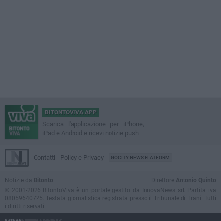
BITONTOVIVA APP
Scarica l'applicazione per iPhone,
iPad e Android e ricevi notizie push
Contatti
Policy e Privacy
GOCITY NEWS PLATFORM
Notizie da
Bitonto
Direttore
Antonio Quinto
© 2001-2026 BitontoViva è un portale gestito da InnovaNews srl. Partita iva
08059640725. Testata giornalistica registrata presso il Tribunale di Trani. Tutti
i diritti riservati.