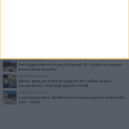
PIÙ LETTI QUESTA SETTIMANA
MARTEDÌ 4 AGOSTO
Armati di bastoni fuggono con l'incasso, rapina in un bar di Bitonto
DOMENICA 2 AGOSTO
Fratelli d'Italia Bitonto: «Vicinanza alla consigliera Carmela
Rossiello»
LUNEDÌ 3 AGOSTO
Antonella Aresta: «La Puglia è un set a cielo aperto. La
fotografia? Per me è pura poesia»
LUNEDÌ 3 AGOSTO
Parcheggio interrato in piazza Marconi, SI: «Scelta che non può
essere presa da pochi»
MARTEDÌ 4 AGOSTO
Bitonto, getta per errore un tagliando da 1 milione di euro:
recuperato tra i rifiuti dagli operatori SANB
MARTEDÌ 4 AGOSTO
Lavori piazza Moro, dal Ministero arriva proroga sino al dicembre
2027 - VIDEO