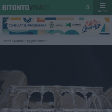
MENU
Home
Notizie e aggiornamenti