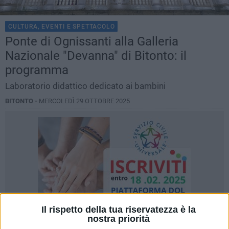
CULTURA, EVENTI E SPETTACOLO
Ponte di Ognissanti alla Galleria
Nazionale "Devanna" di Bitonto: il
programma
Laboratorio didattico dedicato ai bambini
BITONTO -
MERCOLEDÌ 29 OTTOBRE 2025
Il rispetto della tua riservatezza è la
nostra priorità