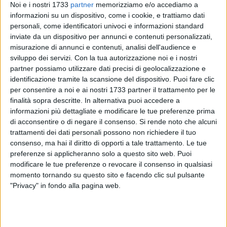
Noi e i nostri 1733
partner
memorizziamo e/o accediamo a
informazioni su un dispositivo, come i cookie, e trattiamo dati
personali, come identificatori univoci e informazioni standard
inviate da un dispositivo per annunci e contenuti personalizzati,
2
A cura di
misurazione di annunci e contenuti, analisi dell'audience e
LA REDAZIONE
sviluppo dei servizi.
Con la tua autorizzazione noi e i nostri
partner possiamo utilizzare dati precisi di geolocalizzazione e
identificazione tramite la scansione del dispositivo. Puoi fare clic
In occasione di Halloween, venerdì 31 ottobre 2025 alle ore
per consentire a noi e ai nostri 1733 partner il trattamento per le
17.30, la
Galleria Nazionale della Puglia "Girolamo e
finalità sopra descritte. In alternativa puoi accedere a
Rosaria Devanna"
di Bitonto presenta
"Una Galleria...
informazioni più dettagliate e modificare le tue preferenze prima
mostruosamente bella! A caccia di mostri con l'aiuto di un
di acconsentire o di negare il consenso.
Si rende noto che alcuni
trattamenti dei dati personali possono non richiedere il tuo
dado pasticcione!"
.
consenso, ma hai il diritto di opporti a tale trattamento. Le tue
preferenze si applicheranno solo a questo sito web. Puoi
Il laboratorio didattico, rivolto a bambini
dai 6 ai 10 anni
, a
modificare le tue preferenze o revocare il consenso in qualsiasi
cura dei Servizi educativi della Galleria, è dedicato alle
momento tornando su questo sito e facendo clic sul pulsante
creature fantastiche che si nascondono nelle opere del
"Privacy" in fondo alla pagina web.
museo. Dopo una passeggiata alla scoperta di mostri, strani
animali e bestie mai viste, i bambini esploreranno le proprie
emozioni e realizzeranno una creatura fantastica con la