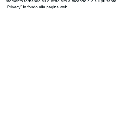
momento tornando su questo sito e facendo clic sul pulsante
didattici. E molte altre iniziative sono in arrivo e
"Privacy" in fondo alla pagina web.
accompagneranno il pubblico anche nei prossimi mesi.
12 - 25 giugno
Itinerari d'autore
Tre appuntamenti esclusivi, condotti dai funzionari storici
dell'arte del Ministero della Cultura
La Galleria Nazionale della Puglia è lieta di presentare
Itinerari d'autore, tre appuntamenti esclusivi per scoprire i
segreti dell'arte attraverso gli occhi di chi se ne prende cura
ogni giorno!
La rassegna intende approfondire, per il tramite della voce
dei funzionari storici dell'arte della Direzione regionale Musei
nazionali Puglia del Ministero della Cultura, alcuni aspetti
legati alla mostra in corso Barocco. Allegorie del sensibile e
alle opere custodite presso la Galleria Nazionale della Puglia,
in uno speciale itinerario guidato tra le sue magnifiche sale.
Ecco il calendario degli appuntamenti: