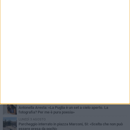
PIÙ LETTI QUESTA SETTIMANA
MARTEDÌ 4 AGOSTO
Armati di bastoni fuggono con l'incasso, rapina in un bar di Bitonto
LUNEDÌ 3 AGOSTO
Antonella Aresta: «La Puglia è un set a cielo aperto. La
fotografia? Per me è pura poesia»
LUNEDÌ 3 AGOSTO
Parcheggio interrato in piazza Marconi, SI: «Scelta che non può
essere presa da pochi»