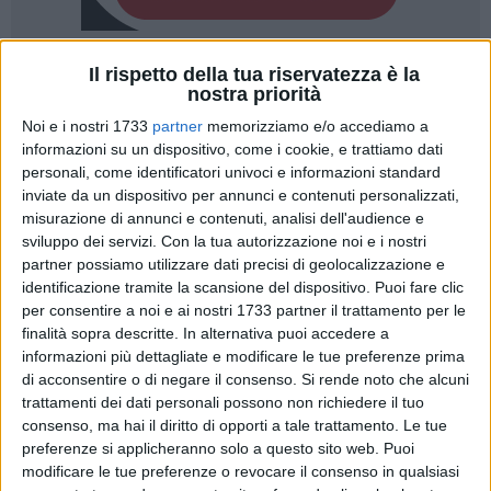
Il rispetto della tua riservatezza è la
nostra priorità
Noi e i nostri 1733
partner
memorizziamo e/o accediamo a
informazioni su un dispositivo, come i cookie, e trattiamo dati
La
Galleria Nazionale della Puglia:
un luogo dinamico di
personali, come identificatori univoci e informazioni standard
cultura e scoperta, un museo da vivere oltre che da visitare,
inviate da un dispositivo per annunci e contenuti personalizzati,
un'esperienza in continua evoluzione.
misurazione di annunci e contenuti, analisi dell'audience e
Vivere il museo diventa sempre più un'esperienza
sviluppo dei servizi.
Con la tua autorizzazione noi e i nostri
partner possiamo utilizzare dati precisi di geolocalizzazione e
appassionante, stimolante e accessibile a tutti: con la
identificazione tramite la scansione del dispositivo. Puoi fare clic
Museo Card a soli 7 euro, appena un euro in più rispetto al
per consentire a noi e ai nostri 1733 partner il trattamento per le
biglietto ordinario, sarà possibile accedere liberamente e
finalità sopra descritte. In alternativa puoi accedere a
partecipare a tutte alle numerose iniziative, agli eventi e alle
informazioni più dettagliate e modificare le tue preferenze prima
esperienze in programma, per sei mesi senza limiti.
di acconsentire o di negare il consenso.
Si rende noto che alcuni
Già a partire da questo mese il pubblico è atteso un'ampia e
trattamenti dei dati personali possono non richiedere il tuo
articolata offerta culturale, con un ricco calendario di
consenso, ma hai il diritto di opporti a tale trattamento. Le tue
preferenze si applicheranno solo a questo sito web. Puoi
appuntamenti, spaziando tra itinerari guidati con funzionari
modificare le tue preferenze o revocare il consenso in qualsiasi
storici dell'arte, aperture straordinarie, concerti, laborattori