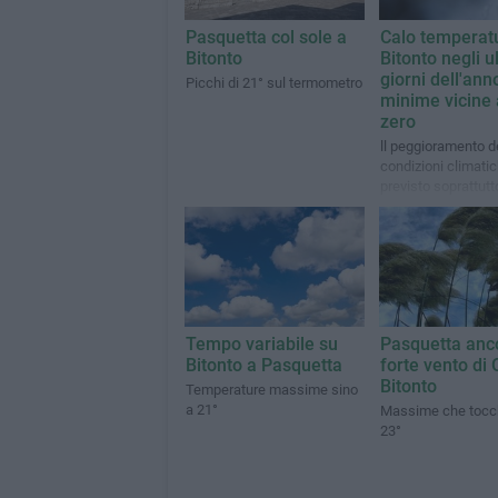
Pasquetta col sole a
Calo temperat
Bitonto
Bitonto negli u
giorni dell'ann
Picchi di 21° sul termometro
minime vicine 
zero
ll peggioramento d
condizioni climati
previsto soprattutt
notte di Capodann
Tempo variabile su
Pasquetta anc
Bitonto a Pasquetta
forte vento di 
Bitonto
Temperature massime sino
a 21°
Massime che tocc
23°