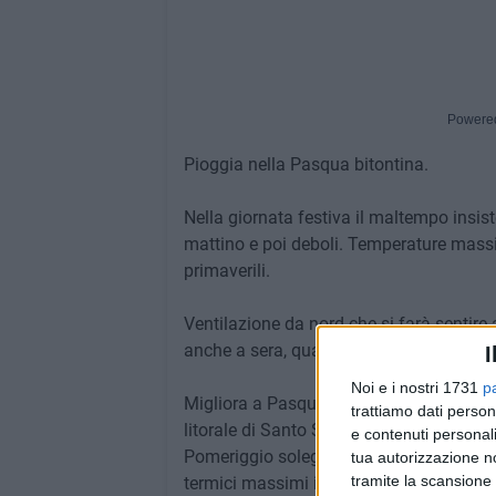
Powere
Pioggia nella Pasqua bitontina.
Nella giornata festiva il maltempo insis
mattino e poi deboli. Temperature massim
primaverili.
Ventilazione da nord che si farà sentire 
anche a sera, quando la colonnina di me
I
Noi e i nostri 1731
p
Migliora a Pasquetta, per via però di un
trattiamo dati person
litorale di Santo Spirito e Giovinazzo ca
e contenuti personali
Pomeriggio soleggiato, ma le temperature
tua autorizzazione no
tramite la scansione 
termici massimi in netta risalita da mart