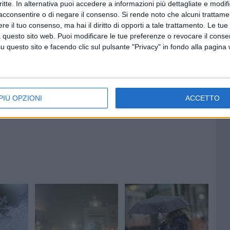
critte. In alternativa puoi accedere a informazioni più dettagliate e modif
acconsentire o di negare il consenso.
Si rende noto che alcuni trattamen
e il tuo consenso, ma hai il diritto di opporti a tale trattamento. Le tue
 questo sito web. Puoi modificare le tue preferenze o revocare il conse
6 AGOSTO 2026
questo sito e facendo clic sul pulsante "Privacy" in fondo alla pagina
ntiere.
Il nuovo Prefetto di Bari si
presenta: «Sicurezza si realizza
con educazione di tutti»
PIÙ OPZIONI
ACCETTO