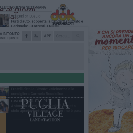
Ù LETTI QUESTA SETTIMANA
VENERDÌ 31 LUGLIO
Furti d'auto, scoperta la banda tra Bitonto e
Cerignola: 13 arresti, I NOMI
DA
BITONTO
MARTEDÌ 4 AGOSTO
APP
Armati di bastoni fuggono con l'incasso,
NIO QUINTO
rapina in un bar di Bitonto
GIOVEDÌ 30 LUGLIO
Bitonto, Palo e Bitetto insieme per creare
centro intercomunale della capacità di
esione
SABATO 1 AGOSTO
"Case a un euro", Comune chiama a
raccolta proprietari di immobili nel centro
ico
DOMENICA 2 AGOSTO
Fratelli d'Italia Bitonto: «Vicinanza alla
consigliera Carmela Rossiello»
LUNEDÌ 3 AGOSTO
Antonella Aresta: «La Puglia è un set a
cielo aperto. La fotografia? Per me è pura
esia»