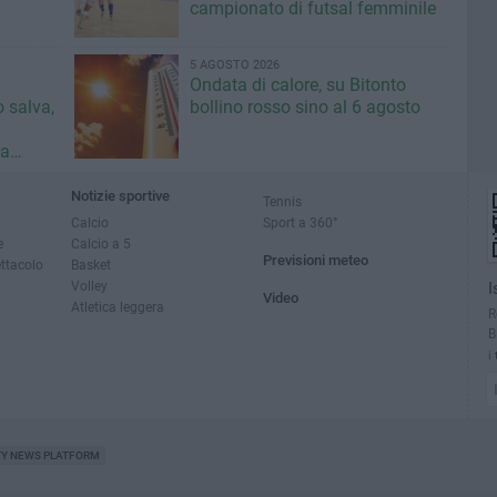
campionato di futsal femminile
5 AGOSTO 2026
Ondata di calore, su Bitonto
o salva,
bollino rosso sino al 6 agosto
da
ci»
Notizie sportive
Tennis
Calcio
Sport a 360°
e
Calcio a 5
Previsioni meteo
ettacolo
Basket
Volley
I
Video
Atletica leggera
R
B
i
TY NEWS PLATFORM