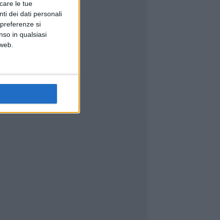
icare le tue
ti dei dati personali
 preferenze si
nso in qualsiasi
 web.