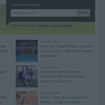
Iscriviti alla Newsletter
Iscriviti
Iscrivendoti accetti i
termini
e la
privacy policy
6 AGOSTO 2026
anta:
Serie A2, Futsal Bitonto scopre il
iliana
suo cammino: neroverdi inseriti
nel girone C
6 AGOSTO 2026
Beat
Olimpia Bitonto tra arrivi e
conferme: firmano Balzano,
Sallustio e Cannito
5 AGOSTO 2026
lerta
Serie A, ecco le avversarie del
i
Bitonto C5 nel massimo