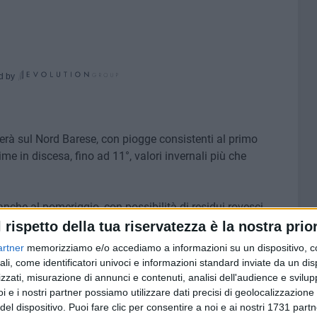
d by
terà sul Nord Barese, con piogge consistenti al primo
e in discesa, fino ad 11°, valori invernali più che
anche al pomeriggio, con possibilità di residui rovesci
rcurio indicherà 10°. Umidità al 79%.
l rispetto della tua riservatezza è la nostra prior
artner
memorizziamo e/o accediamo a informazioni su un dispositivo, c
 vento freddo di maestrale che imperverserà anche sul
ali, come identificatori univoci e informazioni standard inviate da un di
ro ai bitontini. Sole e vento, dunque, con massime sui 13°.
zzati, misurazione di annunci e contenuti, analisi dell'audience e svilupp
 fino al calare della sera scenderanno sui 9°. Valori
i e i nostri partner possiamo utilizzare dati precisi di geolocalizzazione 
del dispositivo. Puoi fare clic per consentire a noi e ai nostri 1731 partn
edì.