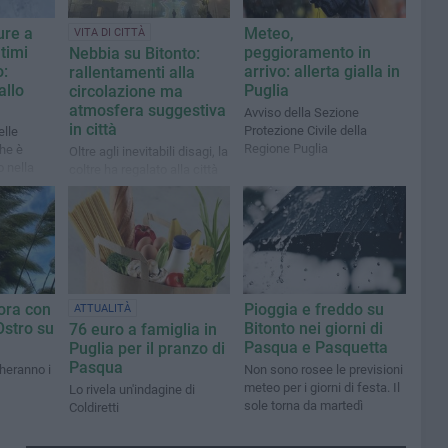
ure a
Meteo,
VITA DI CITTÀ
ltimi
peggioramento in
Nebbia su Bitonto:
o:
arrivo: allerta gialla in
rallentamenti alla
allo
Puglia
circolazione ma
atmosfera suggestiva
Avviso della Sezione
in città
Protezione Civile della
elle
Regione Puglia
che è
Oltre agli inevitabili disagi, la
o nella
coltre ha regalato alla città
o
un volto inedito
ora con
Pioggia e freddo su
ATTUALITÀ
Ostro su
Bitonto nei giorni di
76 euro a famiglia in
Pasqua e Pasquetta
Puglia per il pranzo di
Pasqua
heranno i
Non sono rosee le previsioni
meteo per i giorni di festa. Il
Lo rivela un'indagine di
sole torna da martedì
Coldiretti