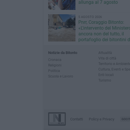
allunga al 7 agosto
5 AGOSTO 2026
Pnrr, Coraggio Bitonto:
«L'intervento del Minister
ancora non del tutto, il
portafoglio dei bitontini 
fallimentare gestione Ric
Notizie da Bitonto
Attualità
Vita di città
Cronaca
Territorio e Ambient
Religioni
Cultura, Eventi e Sp
Politica
Enti locali
Scuola e Lavoro
Turismo
Contatti
Policy e Privacy
GOCI