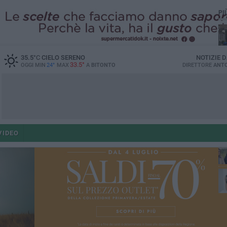
PI
35.5
°C
CIELO SERENO
NOTIZIE 
33.5°
OGGI MIN
24°
MAX
A
BITONTO
DIRETTORE
ANTO
co
VIDEO
ant
po