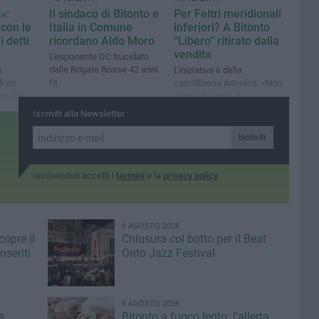
»:
Il sindaco di Bitonto e
Per Feltri meridionali
 con le
Italia in Comune
inferiori? A Bitonto
 detti
ricordano Aldo Moro
“Libero” ritirato dalla
vendita
L'esponente DC trucidato
dalle Brigate Rosse 42 anni
a
L'iniziativa è della
fa
di un
cartolibreria Artenica: «Non
to che
siamo in grado di
comprendere i suoi arguti
Iscriviti alla Newsletter
n sorriso
articoli»
Iscriviti
Iscrivendoti accetti i
termini
e la
privacy policy
6 AGOSTO 2026
copre il
Chiusura col botto per il Beat
seriti
Onto Jazz Festival
6 AGOSTO 2026
e
Bitonto a fuoco lento: l'allerta