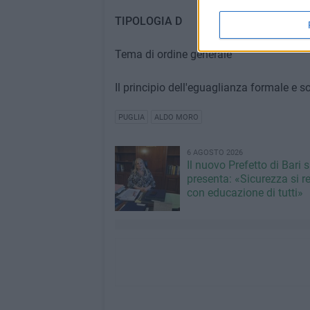
TIPOLOGIA D
Tema di ordine generale
Il principio dell'eguaglianza formale e s
PUGLIA
ALDO MORO
6 AGOSTO 2026
Il nuovo Prefetto di Bari s
presenta: «Sicurezza si r
con educazione di tutti»