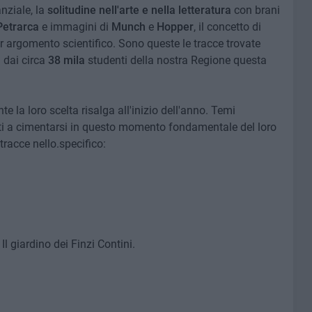
nziale, la
solitudine nell'arte e nella letteratura
con brani
Petrarca
e immagini di
Munch
e
Hopper
, il concetto di
r argomento scientifico. Sono queste le tracce trovate
 dai circa
38 mila
studenti della nostra Regione questa
te la loro scelta risalga all'inizio dell'anno. Temi
ati a cimentarsi in questo momento fondamentale del loro
tracce nello.specifico:
l giardino dei Finzi Contini.