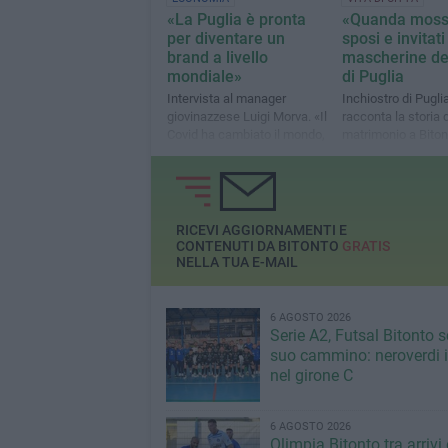
«La Puglia è pronta
«Quanda moss
per diventare un
sposi e invitati
brand a livello
mascherine dei
mondiale»
di Puglia
Intervista al manager
Inchiostro di Pugli
giovinazzese Luigi Morva. «Il
racconta la storia 
Covid ha cambiato il mondo,
matrimonio a Biton
ma l’internazionalizzazione
affronta le norme
resta la strada di maggiore
anticontagio con u
crescita per le aziende
pugliesi»
RICEVI AGGIORNAMENTI E
CONTENUTI DA BITONTO
GRATIS
NELLA TUA E-MAIL
6 AGOSTO 2026
Serie A2, Futsal Bitonto s
suo cammino: neroverdi in
nel girone C
6 AGOSTO 2026
Olimpia Bitonto tra arrivi 