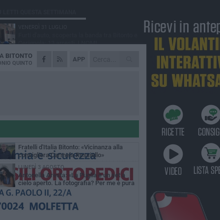
Ù LETTI QUESTA SETTIMANA
VENERDÌ 31 LUGLIO
Furti d'auto, scoperta la banda tra Bitonto e
Cerignola: 13 arresti, I NOMI
DA
BITONTO
MARTEDÌ 4 AGOSTO
APP
Armati di bastoni fuggono con l'incasso,
NIO QUINTO
rapina in un bar di Bitonto
GIOVEDÌ 30 LUGLIO
Bitonto, Palo e Bitetto insieme per creare
centro intercomunale della capacità di
esione
SABATO 1 AGOSTO
"Case a un euro", Comune chiama a
raccolta proprietari di immobili nel centro
ico
DOMENICA 2 AGOSTO
Fratelli d'Italia Bitonto: «Vicinanza alla
consigliera Carmela Rossiello»
LUNEDÌ 3 AGOSTO
Antonella Aresta: «La Puglia è un set a
cielo aperto. La fotografia? Per me è pura
esia»