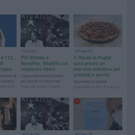
POLITICA
ATTUALITÀ
il 112,
PSI Bitonto e
Il "Made in Puglia"
di
NovaRes, dibattito sul
sarà presto un
ropeo
sequestro Moro
marchio collettivo per
prodotti e servizi
rovince di
L'appuntamento è fissato
rà esteso
per lunedì 18 marzo nel
Approvato in Giunta
ntro il 28
foyer del Teatro Traetta
regionale un atto di indirizzo
3
ATTUALITÀ
ATTUALITÀ