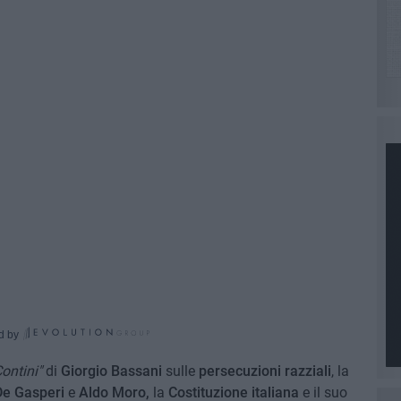
d by
Contini"
di
Giorgio Bassani
sulle
persecuzioni razziali
, la
De Gasperi
e
Aldo Moro,
la
Costituzione italiana
e il suo