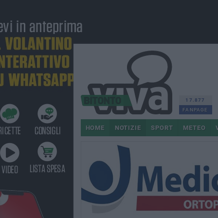
17.877
FANPAGE
HOME
NOTIZIE
SPORT
METEO