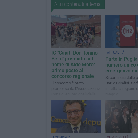
Altri contenuti a tema
IC "Caiati-Don Tonino
ATTUALITÀ
Bello" premiato nel
Parte in Puglia 
nome di Aldo Moro:
numero unico 
primo posto al
emergenza eu
concorso regionale
Si comincia dalle p
Il concorso è stato
Bari e Brindisi. Sa
promosso dall'Associazione
in tutta la regione e
Consiglieri Regionali della
maggio
Puglia
ECONOMIA
VITA DI CITTÀ