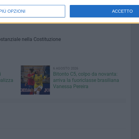
PIÙ OPZIONI
ACCETTO
ostanziale nella Costituzione
6 AGOSTO 2026
i
Bitonto C5, colpo da novanta:
ealizza
arriva la fuoriclasse brasiliana
Vanessa Pereira