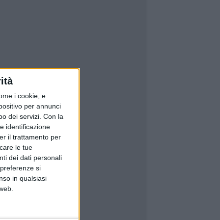
ità
ome i cookie, e
spositivo per annunci
o dei servizi.
Con la
e identificazione
er il trattamento per
icare le tue
ti dei dati personali
 preferenze si
nso in qualsiasi
 web.