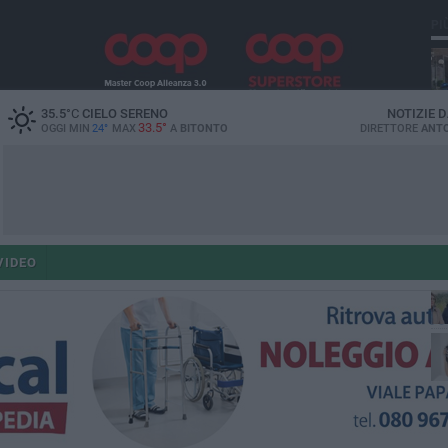
PI
35.5
°C
CIELO SERENO
NOTIZIE 
33.5°
OGGI MIN
24°
MAX
A
BITONTO
DIRETTORE
ANTO
co
VIDEO
ant
po