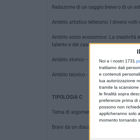
Redazione di un saggio breve o di un art
Ambito artistico letterario: I diversi volti 
Ambito socio economico: La creatività è
talento e del caso
I
Ambito storico – politico: Masse e pro
Noi e i nostri 1731
p
trattiamo dati person
Ambito tecnico - scientifico: Il dibattito
e contenuti personali
tua autorizzazione no
tramite la scansione 
le finalità sopra des
TIPOLOGIA C
preferenze prima di 
possono non richieder
Tema di argomento storico
applicheranno solo a
momento tornando su 
Brani da un discorso di Aldo Moro e da 