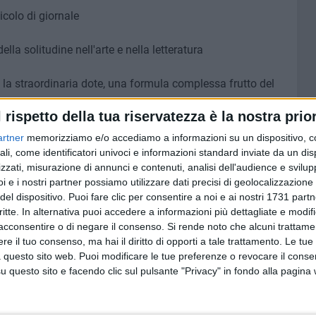
icolo di giornale
della solitudine nell'arte e nella letteratura
 la straordinaria dote, una formula complessa frutto del
l rispetto della tua riservatezza è la nostra prior
paganda
artner
memorizziamo e/o accediamo a informazioni su un dispositivo, c
ali, come identificatori univoci e informazioni standard inviate da un di
 bioetico sulla clonazione
zzati, misurazione di annunci e contenuti, analisi dell'audience e svilupp
i e i nostri partner possiamo utilizzare dati precisi di geolocalizzazione 
del dispositivo. Puoi fare clic per consentire a noi e ai nostri 1731 partn
critte. In alternativa puoi accedere a informazioni più dettagliate e modif
acconsentire o di negare il consenso.
Si rende noto che alcuni trattamen
e il tuo consenso, ma hai il diritto di opporti a tale trattamento. Le tue
 questo sito web. Puoi modificare le tue preferenze o revocare il conse
questo sito e facendo clic sul pulsante "Privacy" in fondo alla pagina
un libro su De Gasperi e Aldo Moro e gli anni di piombo