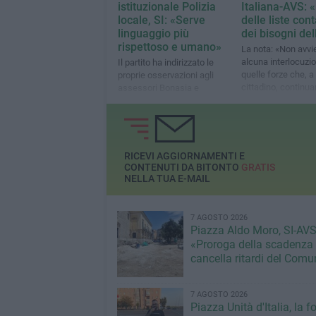
istituzionale Polizia
Italiana-AVS: 
locale, SI: «Serve
delle liste cont
linguaggio più
dei bisogni del
rispettoso e umano»
La nota: «Non avv
alcuna interlocuzi
Il partito ha indirizzato le
quelle forze che, a 
proprie osservazioni agli
cittadino, continua
assessori Bonasia e
governare insieme 
Mangini
Lega»
RICEVI AGGIORNAMENTI E
CONTENUTI DA BITONTO
GRATIS
NELLA TUA E-MAIL
7 AGOSTO 2026
Piazza Aldo Moro, SI-AVS
«Proroga della scadenza
cancella ritardi del Com
7 AGOSTO 2026
Piazza Unità d'Italia, la 