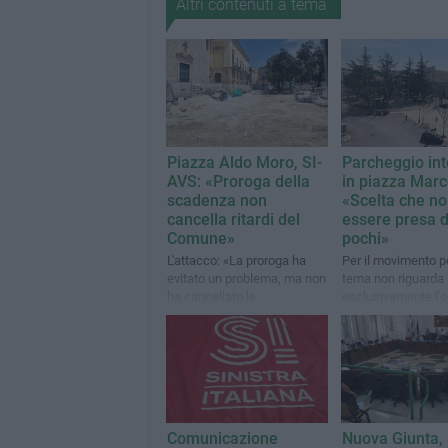
Altri contenuti a tema
Piazza Aldo Moro, SI-
Parcheggio int
AVS: «Proroga della
in piazza Marco
scadenza non
«Scelta che n
cancella ritardi del
essere presa 
Comune»
pochi»
L'attacco: «La proroga ha
Per il movimento pol
evitato un problema, ma non
tema non riguarda
ha cancellato le
esclusivamente l'o
responsabilità di chi quel
ma investe il modo
problema lo ha creato»
vengono assunte l
decisioni strategic
città
Comunicazione
Nuova Giunta, 