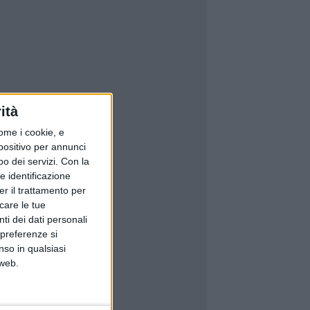
ità
ome i cookie, e
spositivo per annunci
o dei servizi.
Con la
e identificazione
er il trattamento per
icare le tue
ti dei dati personali
 preferenze si
nso in qualsiasi
 web.