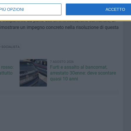
PIÙ OPZIONI
ACCETTO
 trasparente da parte dell'amministrazione comunale, al
 dimostrare un impegno concreto nella risoluzione di questa
 SOCIALISTA
7 AGOSTO 2026
 rosso:
Furti e assalto al bancomat,
ttutto
arrestato 30enne: deve scontare
quasi 10 anni