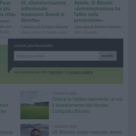
«Peso
SI: «Disinformazione
Xylella, SI Bitonto:
a più
istituzionale.
«Amministrazione ha
la città»
Assessore Brandi si
fallito nella
dimetta»
prevenzione»
ieremo
one con
L'attacco di Sinistra Italiana:
L'accusa di Sinistra Italiana-
livello
«Non siamo di fronte a una
AVS: «Questa
no a
semplice imprecisione, ma
amministrazione ha
alla
a un problema politico
dimostrato mancanza di
Iscriviti alla Newsletter
serio»
attenzione verso il
patrimonio olivicolo e il
Iscriviti
territorio»
Iscrivendoti accetti i
termini
e la
privacy policy
7 AGOSTO 2026
:
Cresce la febbre neroverde: al via
 non
il tesseramento del Nucleo
une»
Compatto Bitonto
7 AGOSTO 2026
fontana
US Bitonto, colpo mercato: arriva