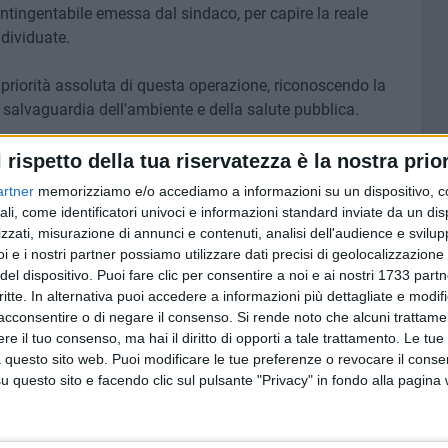
ontingentabile emessa dal sindaco, per capire la reale
dividuate.
priorità assoluta di questa operazione, riconoscendo la
a salvaguardia dell'ambiente e della salute pubblica.
enute comunicazioni ufficiali
riguardo all'aggiudicazione
l rispetto della tua riservatezza è la nostra prior
delle prime fasi di messa in sicurezza del sito.
artner
memorizziamo e/o accediamo a informazioni su un dispositivo, c
ali, come identificatori univoci e informazioni standard inviate da un di
cere preoccupazione tra i cittadini
, che temono un
zzati, misurazione di annunci e contenuti, analisi dell'audience e svilupp
le diffusione del percolato.
i e i nostri partner possiamo utilizzare dati precisi di geolocalizzazione 
del dispositivo. Puoi fare clic per consentire a noi e ai nostri 1733 partn
critte. In alternativa puoi accedere a informazioni più dettagliate e modif
e ancor più
incomprensibile la mancanza di
acconsentire o di negare il consenso.
Si rende noto che alcuni trattamen
ra.
e il tuo consenso, ma hai il diritto di opporti a tale trattamento. Le tue
 questo sito web. Puoi modificare le tue preferenze o revocare il conse
 più presto a fare chiarezza sullo stato dell'arte
questo sito e facendo clic sul pulsante "Privacy" in fondo alla pagina
nformata
sui tempi previsti per l'inizio delle operazioni di