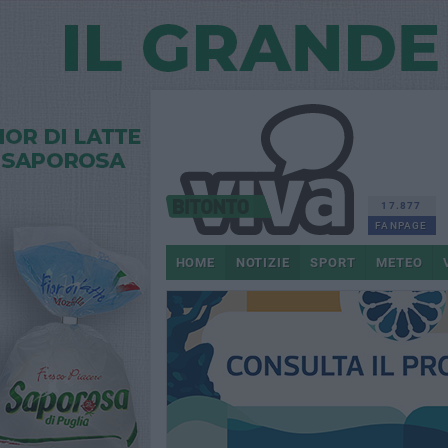
17.877
FANPAGE
HOME
NOTIZIE
SPORT
METEO