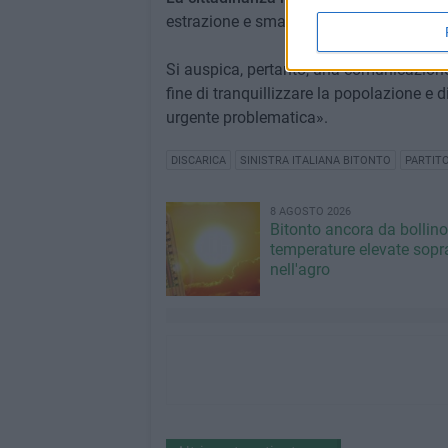
estrazione e smaltimento del percolato.
Si auspica, pertanto, una comunicazione
fine di tranquillizzare la popolazione e
urgente problematica».
DISCARICA
SINISTRA ITALIANA BITONTO
PARTITO
8 AGOSTO 2026
Bitonto ancora da bollino
temperature elevate sopra
nell'agro