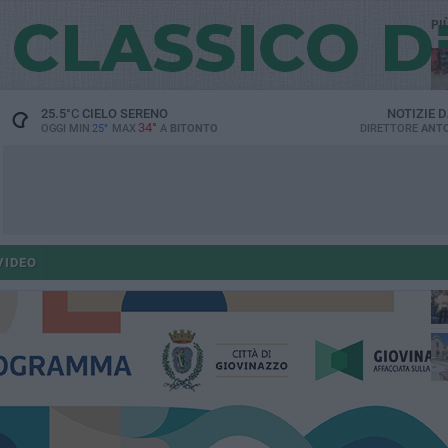
PI
25.5
°C
CIELO SERENO
NOTIZIE 
34°
OGGI MIN
25°
MAX
A
BITONTO
DIRETTORE
ANTO
po
VIDEO
po
op