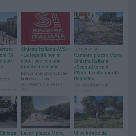
errato
Sinistra Italiana-AVS :
VITA DI CITTÀ
ni, SI:
«La legalità non si
Cantiere piazza Moro,
on può
esaurisce con una
Sinistra Italiana:
da
manifestazione»
«Scaduti termini
PNRR, la città merita
Il movimento chiarisce che
risposte»
la decisione non
itico, il
rappresenta una presa di
Secondo il partito di
distanza dai valori
pera in sé
centrosinistra,
dell'antimafia né da chi
 con cui
l'Amministrazione comunale
quotidianamente si impegna
e
è chiamata a fornire
nel contrasto alla criminalità
he per la
chiarimenti puntuali sullo
stato di avanzamento dei
lavori
Sinistra
Lavori piazza Moro,
Ulivo infetto da