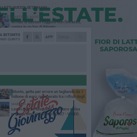
Ù LETTI QUESTA SETTIMANA
MARTEDÌ 4 AGOSTO
Armati di bastoni fuggono con l'incasso,
rapina in un bar di Bitonto
DA
BITONTO
DOMENICA 2 AGOSTO
APP
Fratelli d'Italia Bitonto: «Vicinanza alla
NIO QUINTO
consigliera Carmela Rossiello»
LUNEDÌ 3 AGOSTO
Antonella Aresta: «La Puglia è un set a
cielo aperto. La fotografia? Per me è pura
esia»
LUNEDÌ 3 AGOSTO
Parcheggio interrato in piazza Marconi, SI:
«Scelta che non può essere presa da
chi»
MARTEDÌ 4 AGOSTO
Bitonto, getta per errore un tagliando da 1
milione di euro: recuperato tra i rifiuti dagli
eratori SANB
MARTEDÌ 4 AGOSTO
Lavori piazza Moro, dal Ministero arriva
proroga sino al dicembre 2027 - VIDEO