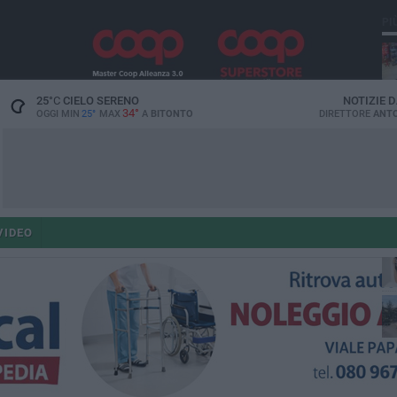
PI
25
°C
CIELO SERENO
NOTIZIE 
34°
OGGI MIN
25°
MAX
A
BITONTO
DIRETTORE
ANTO
ant
VIDEO
po
po