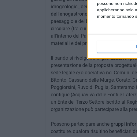
possono non richieder
idrogeologici, dei processi naturali e degl
applicheranno solo a
dell'enogastronomia locale
(valorizzazi
momento tornando su 
paesaggio e dei beni e dei prodotti agri
circolare
(tra cui promozione, riorganiz
all'interno del Parco nell'ottica della cond
materiali e dei prodotti esistenti).
Il bando si rivolge ad
organizzazioni prof
presentazione della proposta progettual
sede legale e/o operativa nei Comuni del
Bitonto, Cassano delle Murge, Corato, G
Poggiorsini, Ruvo di Puglia, Santeramo i
contigue (Acquaviva delle Fonti e Laterz
un Ente del Terzo Settore iscritto al Re
organizzazione può partecipare alla pre
Possono partecipare anche
gruppi info
costituire, qualora risultino beneficiari 