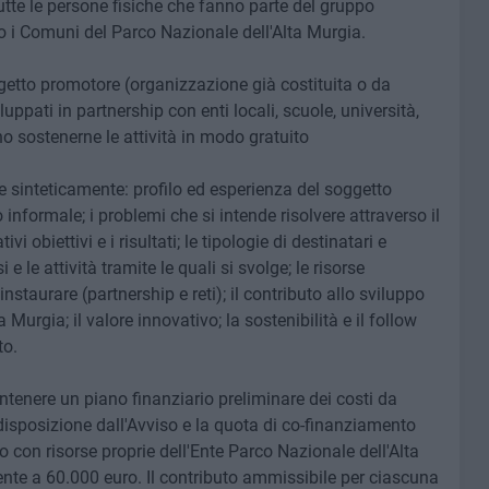
Tutte le persone fisiche che fanno parte del gruppo
o i Comuni del Parco Nazionale dell'Alta Murgia.
etto promotore (organizzazione già costituita o da
luppati in partnership con enti locali, scuole, università,
no sostenerne le attività in modo gratuito
 sinteticamente: profilo ed esperienza del soggetto
nformale; i problemi che si intende risolvere attraverso il
vi obiettivi e i risultati; le tipologie di destinatari e
si e le attività tramite le quali si svolge; le risorse
instaurare (partnership e reti); il contributo allo sviluppo
a Murgia; il valore innovativo; la sostenibilità e il follow
to.
tenere un piano finanziario preliminare dei costi da
disposizione dall'Avviso e la quota di co-finanziamento
to con risorse proprie dell'Ente Parco Nazionale dell'Alta
 a 60.000 euro. Il contributo ammissibile per ciascuna