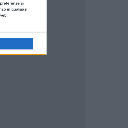
 preferenze si
nso in qualsiasi
 web.