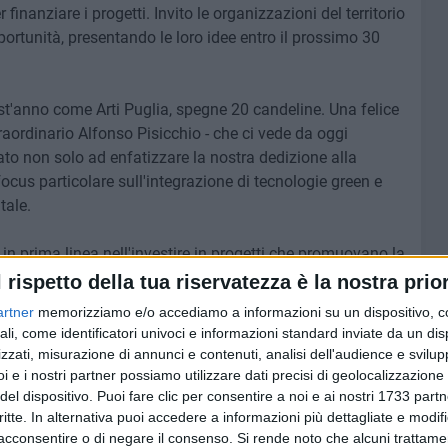
finanziare i progetti. Invito le organizzazioni del territorio
portunità, presentando le loro idee entro il prossimo 30
est'anno come Arti Puglia, spegne 20 candeline. Una felice
aordinario Alfonso Pisicchio - che ci vede da oggi
o non solo ad enfatizzare la nostra dedizione alla
us particolare sull'integrazione di tecnologie green e
tale.
 - in prima linea nell'investire in progetti che promuovano la
 riduzione delle emissioni di carbonio e l'adozione di
l rispetto della tua riservatezza è la nostra prior
erra del Parco Nazionale dell'Alta Murgia che accoglie 13
artner
memorizziamo e/o accediamo a informazioni su un dispositivo, c
 uno scrigno di biodiversità e cultura di Puglia."
ali, come identificatori univoci e informazioni standard inviate da un di
zzati, misurazione di annunci e contenuti, analisi dell'audience e svilupp
,
Parco Innova
supporterà quindi la sperimentazione e la
i e i nostri partner possiamo utilizzare dati precisi di geolocalizzazione 
biti di intervento:
del dispositivo. Puoi fare clic per consentire a noi e ai nostri 1733 partn
monitoraggio e tutela della biodiversità
critte. In alternativa puoi accedere a informazioni più dettagliate e modif
lterazione e dei sistemi ambientali di specifico interesse
acconsentire o di negare il consenso.
Si rende noto che alcuni trattamen
e dell'Alta Murgia, tutela dei suoi equilibri idraulici e