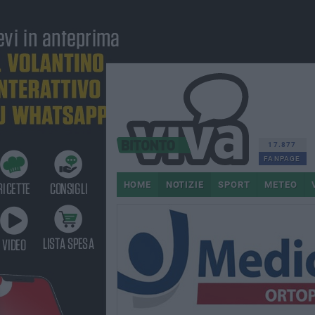
17.877
FANPAGE
HOME
NOTIZIE
SPORT
METEO