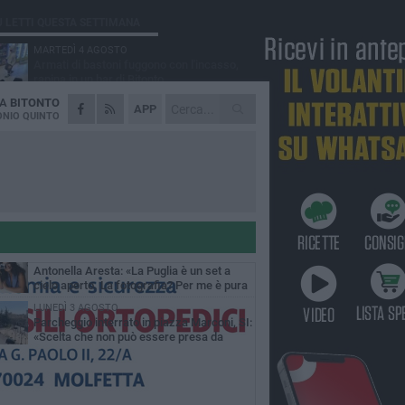
Ù LETTI QUESTA SETTIMANA
MARTEDÌ 4 AGOSTO
Armati di bastoni fuggono con l'incasso,
rapina in un bar di Bitonto
DA
BITONTO
VENERDÌ 31 LUGLIO
APP
Furti d'auto, scoperta la banda tra Bitonto e
NIO QUINTO
Cerignola: 13 arresti, I NOMI
SABATO 1 AGOSTO
"Case a un euro", Comune chiama a
raccolta proprietari di immobili nel centro
ico
DOMENICA 2 AGOSTO
Fratelli d'Italia Bitonto: «Vicinanza alla
consigliera Carmela Rossiello»
LUNEDÌ 3 AGOSTO
Antonella Aresta: «La Puglia è un set a
cielo aperto. La fotografia? Per me è pura
esia»
LUNEDÌ 3 AGOSTO
Parcheggio interrato in piazza Marconi, SI:
«Scelta che non può essere presa da
chi»