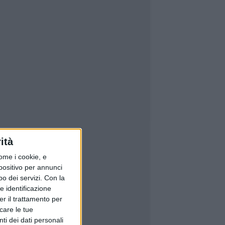
ità
ome i cookie, e
spositivo per annunci
o dei servizi.
Con la
e identificazione
er il trattamento per
icare le tue
ti dei dati personali