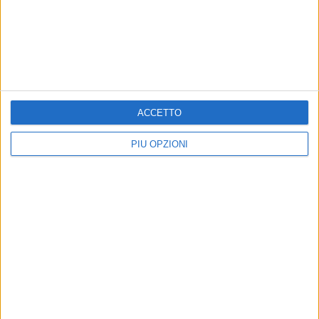
Altri contenuti a tema
ACCETTO
PIÙ OPZIONI
CRONACA
Bitonto, la criminalità si
sposta a Giovinazzo e
Molfetta?
I sindaci Depalma e Minervini
chiedono aiuto al Prefetto di Bari
Iscriviti alla Newsletter
Iscriviti
Iscrivendoti accetti i
termini
e la
privacy policy