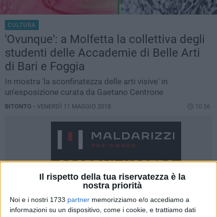
CULTURA
'Ovunque': a Molfetta la collettiva degli
studenti delle Accademie di Belle Arti
di Bari e Foggia
In mostra 'la sconfinatezza delle arti visive' in
un'esposizione curata da Gaetano Centrone
BITONTO -
VENERDÌ 11 MAGGIO 2018
10.56
Il rispetto della tua riservatezza è la
nostra priorità
Noi e i nostri 1733
partner
memorizziamo e/o accediamo a
informazioni su un dispositivo, come i cookie, e trattiamo dati