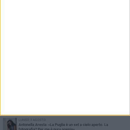
PIÙ LETTI QUESTA SETTIMANA
MARTEDÌ 4 AGOSTO
Armati di bastoni fuggono con l'incasso, rapina in un bar di Bitonto
VENERDÌ 31 LUGLIO
Furti d'auto, scoperta la banda tra Bitonto e Cerignola: 13 arresti, I
NOMI
SABATO 1 AGOSTO
"Case a un euro", Comune chiama a raccolta proprietari di
immobili nel centro antico
DOMENICA 2 AGOSTO
Fratelli d'Italia Bitonto: «Vicinanza alla consigliera Carmela
Rossiello»
LUNEDÌ 3 AGOSTO
Antonella Aresta: «La Puglia è un set a cielo aperto. La
fotografia? Per me è pura poesia»