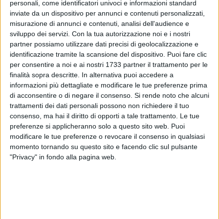
personali, come identificatori univoci e informazioni standard
inviate da un dispositivo per annunci e contenuti personalizzati,
misurazione di annunci e contenuti, analisi dell'audience e
sviluppo dei servizi.
Con la tua autorizzazione noi e i nostri
partner possiamo utilizzare dati precisi di geolocalizzazione e
10
identificazione tramite la scansione del dispositivo. Puoi fare clic
per consentire a noi e ai nostri 1733 partner il trattamento per le
finalità sopra descritte. In alternativa puoi accedere a
Ventisei
giovani artisti per raccontare attraverso le loro opere
informazioni più dettagliate e modificare le tue preferenze prima
di acconsentire o di negare il consenso.
Si rende noto che alcuni
la "
sconfinatezza
" delle arti visive. Nasce con questo
trattamenti dei dati personali possono non richiedere il tuo
ambizioso obiettivo '
Ovunque
', la collettiva degli studenti
consenso, ma hai il diritto di opporti a tale trattamento. Le tue
delle
Accademie di Belle Arti di Bari
e
Foggia
che sarà
preferenze si applicheranno solo a questo sito web. Puoi
inaugurata giovedì 17 maggio, alle 19, nella
Sala dei
modificare le tue preferenze o revocare il consenso in qualsiasi
Templari
di
Molfetta
, in piazza Municipio. La mostra è
momento tornando su questo sito e facendo clic sul pulsante
curata da
Gaetano Centrone
, docente nelle due accademie
"Privacy" in fondo alla pagina web.
pugliesi.
«Ovunque - spiega Centrone - nasce dall'esperienza della
manifestazione dell'Accademia di Bari intitolata '
La pittura,
ovunque
', estesa per l'occasione agli altri linguaggi artistici e