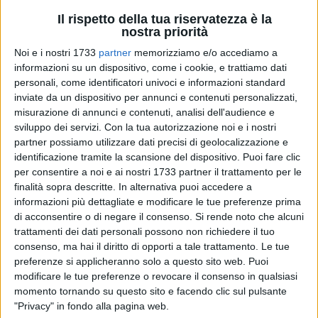
Il rispetto della tua riservatezza è la
nostra priorità
4
Noi e i nostri 1733
partner
memorizziamo e/o accediamo a
informazioni su un dispositivo, come i cookie, e trattiamo dati
personali, come identificatori univoci e informazioni standard
inviate da un dispositivo per annunci e contenuti personalizzati,
Emergenza criminalità nel nord barese: il sindaco di
misurazione di annunci e contenuti, analisi dell'audience e
Giovinazzo,
Tommaso Depalma
, e il sindaco di Molfetta,
sviluppo dei servizi.
Con la tua autorizzazione noi e i nostri
Tommaso Minervini
, hanno scritto una lettera congiunta al
partner possiamo utilizzare dati precisi di geolocalizzazione e
Prefetto di Bari
per chiedere una presenza più massiccia di
identificazione tramite la scansione del dispositivo. Puoi fare clic
forze dell'ordine sul territorio del nord barese.
per consentire a noi e ai nostri 1733 partner il trattamento per le
finalità sopra descritte. In alternativa puoi accedere a
informazioni più dettagliate e modificare le tue preferenze prima
Alla luce «di
una inspiegabile recrudescenza di fenomeni
di acconsentire o di negare il consenso.
Si rende noto che alcuni
criminali
registrata in queste ultime settimane sia a
trattamenti dei dati personali possono non richiedere il tuo
Giovinazzo che a Molfetta», i due sindaci ipotizzano che le
consenso, ma hai il diritto di opporti a tale trattamento. Le tue
bande criminali si stiano spostando nei Comuni limitrofi
preferenze si applicheranno solo a questo sito web. Puoi
dopo che è stata decisa una presenza massiccia delle forze
modificare le tue preferenze o revocare il consenso in qualsiasi
dell'ordine nel Comune di Bitonto dopo l'omicidio di
Anna
momento tornando su questo sito e facendo clic sul pulsante
"Privacy" in fondo alla pagina web.
Rosa Tarantino
, la donna di 84 anni uccisa durante