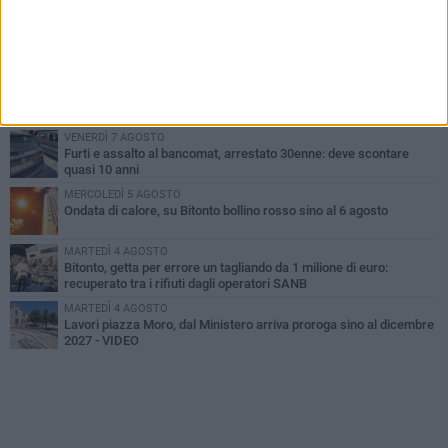
MARTEDÌ 4 AGOSTO
Armati di bastoni fuggono con l'incasso, rapina in un bar di Bitonto
SABATO 8 AGOSTO
Due latitanti del clan mafioso Capriati arrestati in un casolare di
Bisceglie
VENERDÌ 7 AGOSTO
Furti e assalto al bancomat, arrestato 30enne: deve scontare
quasi 10 anni
MERCOLEDÌ 5 AGOSTO
Ondata di calore, su Bitonto bollino rosso sino al 6 agosto
MARTEDÌ 4 AGOSTO
Bitonto, getta per errore un tagliando da 1 milione di euro:
recuperato tra i rifiuti dagli operatori SANB
MARTEDÌ 4 AGOSTO
Lavori piazza Moro, dal Ministero arriva proroga sino al dicembre
2027 - VIDEO