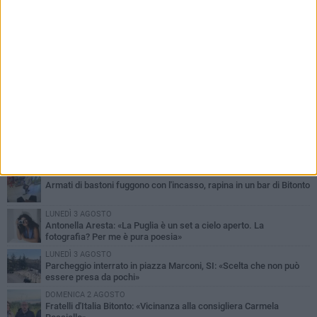
PIÙ LETTI QUESTA SETTIMANA
MARTEDÌ 4 AGOSTO
Armati di bastoni fuggono con l'incasso, rapina in un bar di Bitonto
LUNEDÌ 3 AGOSTO
Antonella Aresta: «La Puglia è un set a cielo aperto. La
fotografia? Per me è pura poesia»
LUNEDÌ 3 AGOSTO
Parcheggio interrato in piazza Marconi, SI: «Scelta che non può
essere presa da pochi»
DOMENICA 2 AGOSTO
Fratelli d'Italia Bitonto: «Vicinanza alla consigliera Carmela