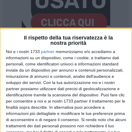
Il rispetto della tua riservatezza è la
nostra priorità
Noi e i nostri 1733
partner
memorizziamo e/o accediamo a
informazioni su un dispositivo, come i cookie, e trattiamo dati
personali, come identificatori univoci e informazioni standard
inviate da un dispositivo per annunci e contenuti personalizzati,
Un nuovo ambulatorio dedicato alla presa in carico dei
misurazione di annunci e contenuti, analisi dell'audience e
pazienti affetti da
Malattie Infiammatorie Croniche
sviluppo dei servizi.
Con la tua autorizzazione noi e i nostri
Intestinali (MICI)
è stato attivato presso
l'Ospedale San
partner possiamo utilizzare dati precisi di geolocalizzazione e
Paolo di Bari (riferimento per i pazienti di Bitonto)
identificazione tramite la scansione del dispositivo. Puoi fare clic
all'interno della UOS di Endoscopia Digestiva afferente alla
per consentire a noi e ai nostri 1733 partner il trattamento per le
UOC di Gastroenterologia. La nuova organizzazione
finalità sopra descritte. In alternativa puoi accedere a
dell'attività clinica è stata presentata questa mattina nel
informazioni più dettagliate e modificare le tue preferenze prima
di acconsentire o di negare il consenso.
Si rende noto che alcuni
corso di una visita del Direttore generale della ASL Bari, Luigi
trattamenti dei dati personali possono non richiedere il tuo
Fruscio, che ha incontrato i professionisti impegnati nel
consenso, ma hai il diritto di opporti a tale trattamento. Le tue