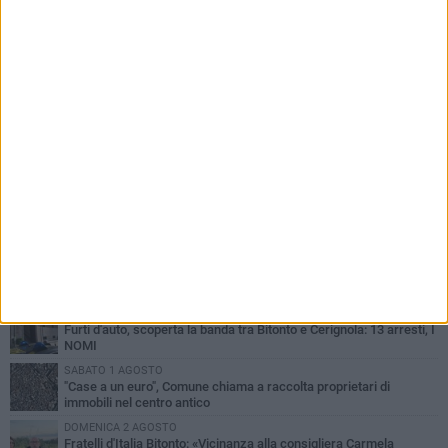
PIÙ LETTI QUESTA SETTIMANA
MARTEDÌ 4 AGOSTO
Armati di bastoni fuggono con l'incasso, rapina in un bar di Bitonto
VENERDÌ 31 LUGLIO
Furti d'auto, scoperta la banda tra Bitonto e Cerignola: 13 arresti, I
NOMI
SABATO 1 AGOSTO
"Case a un euro", Comune chiama a raccolta proprietari di
immobili nel centro antico
DOMENICA 2 AGOSTO
Fratelli d'Italia Bitonto: «Vicinanza alla consigliera Carmela