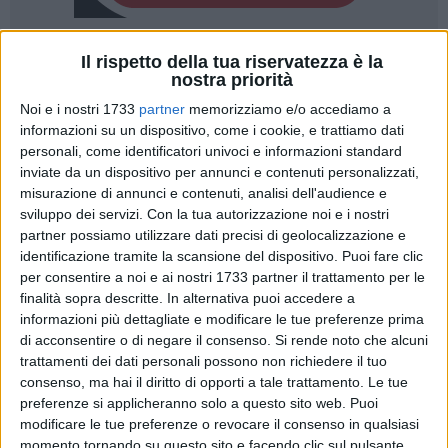
Il rispetto della tua riservatezza è la
21
nostra priorità
Noi e i nostri 1733
partner
memorizziamo e/o accediamo a
informazioni su un dispositivo, come i cookie, e trattiamo dati
All'
Ospedale San Paolo di Bari, struttura sanitaria di
personali, come identificatori univoci e informazioni standard
riferimento per Bitonto
, un punto lettura a disposizione dei
inviate da un dispositivo per annunci e contenuti personalizzati,
piccoli pazienti del reparto di Pediatria e Neonatologia.
misurazione di annunci e contenuti, analisi dell'audience e
sviluppo dei servizi.
Con la tua autorizzazione noi e i nostri
A promuovere l'iniziativa i volontari dell'associazione
Libri
partner possiamo utilizzare dati precisi di geolocalizzazione e
identificazione tramite la scansione del dispositivo. Puoi fare clic
Su Misura,
nell'ambito di una convenzione firmata con la
per consentire a noi e ai nostri 1733 partner il trattamento per le
ASL e di una partnership con l'associazione di promozione
finalità sopra descritte. In alternativa puoi accedere a
sociale "Il Melograno – Centro Informazione Maternità e
informazioni più dettagliate e modificare le tue preferenze prima
Nascita" già attiva con il progetto "Fiocchi in Ospedale".
di acconsentire o di negare il consenso.
Si rende noto che alcuni
La piccola libreria è stata allestita al terzo piano, all'interno
trattamenti dei dati personali possono non richiedere il tuo
della stanza che ospita il laboratorio "ISA", uno spazio già
consenso, ma hai il diritto di opporti a tale trattamento. Le tue
dedicato a incontri neonatologici dedicati alle neomamme e
preferenze si applicheranno solo a questo sito web. Puoi
modificare le tue preferenze o revocare il consenso in qualsiasi
alle gestanti a termine.
momento tornando su questo sito e facendo clic sul pulsante