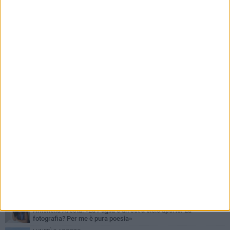
PIÙ LETTI QUESTA SETTIMANA
MARTEDÌ 4 AGOSTO
Armati di bastoni fuggono con l'incasso, rapina in un bar di Bitonto
DOMENICA 2 AGOSTO
Fratelli d'Italia Bitonto: «Vicinanza alla consigliera Carmela
Rossiello»
LUNEDÌ 3 AGOSTO
Antonella Aresta: «La Puglia è un set a cielo aperto. La
fotografia? Per me è pura poesia»