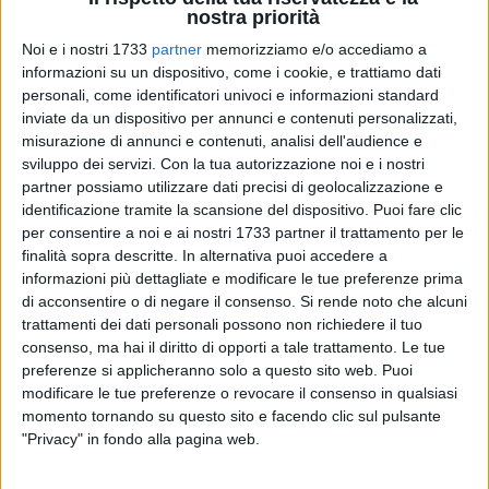
nostra priorità
Noi e i nostri 1733
partner
memorizziamo e/o accediamo a
informazioni su un dispositivo, come i cookie, e trattiamo dati
personali, come identificatori univoci e informazioni standard
inviate da un dispositivo per annunci e contenuti personalizzati,
misurazione di annunci e contenuti, analisi dell'audience e
La
Corte di Cassazione
ha annullato con rinvio la sentenza
sviluppo dei servizi.
Con la tua autorizzazione noi e i nostri
di condanna a 20 anni di reclusione per il boss di Bitonto,
partner possiamo utilizzare dati precisi di geolocalizzazione e
Domenico Conte
, a capo dell'omonimo clan e ritenuto il
identificazione tramite la scansione del dispositivo. Puoi fare clic
per consentire a noi e ai nostri 1733 partner il trattamento per le
mandante dell'agguato nel quale, all'alba del 30 dicembre
finalità sopra descritte. In alternativa puoi accedere a
2017, fu uccisa per errore nel borgo antico l'anziana sarta
informazioni più dettagliate e modificare le tue preferenze prima
bitontina
Anna Rosa Tarantino
.
di acconsentire o di negare il consenso.
Si rende noto che alcuni
trattamenti dei dati personali possono non richiedere il tuo
È stata annullata con rinvio anche la condanna del
consenso, ma hai il diritto di opporti a tale trattamento. Le tue
pregiudicato
Alessandro D'Elia
, che secondo l'accusa aveva
preferenze si applicheranno solo a questo sito web. Puoi
portato ai sicari il messaggio del boss Conte. I giudici hanno
modificare le tue preferenze o revocare il consenso in qualsiasi
momento tornando su questo sito e facendo clic sul pulsante
accolto il ricorso del collegio difensivo composto dagli
"Privacy" in fondo alla pagina web.
avvocati
Giulia Bongiorno, Pino Giulitto e Gaetano
Sassanelli
. È stata infine annullata con rinvio, ma solo ai fini