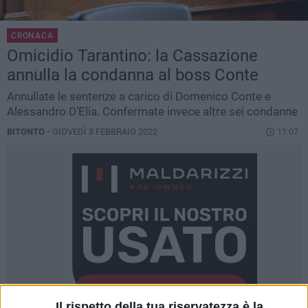
CRONACA
Omicidio Tarantino: la Cassazione
annulla la condanna al boss Conte
Annullate le sentenze a carico di Domenico Conte e
Alessandro D’Elia. Confermate invece altre sei condanne
BITONTO -
GIOVEDÌ 3 FEBBRAIO 2022
11.07
Il rispetto della tua riservatezza è la