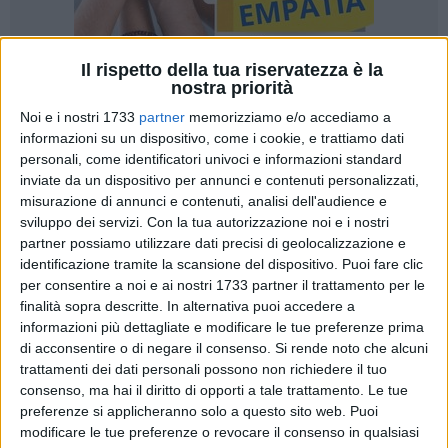
Il rispetto della tua riservatezza è la
nostra priorità
23
Noi e i nostri 1733
partner
memorizziamo e/o accediamo a
informazioni su un dispositivo, come i cookie, e trattiamo dati
personali, come identificatori univoci e informazioni standard
inviate da un dispositivo per annunci e contenuti personalizzati,
Che siano in cielo o sulla Terra, gli angeli non smettono mai
misurazione di annunci e contenuti, analisi dell'audience e
di dialogare fra loro. E chi ha donato il suo cuore agli altri
sviluppo dei servizi.
Con la tua autorizzazione noi e i nostri
continua a far sorridere chi resta quaggiù, con semplicità e
partner possiamo utilizzare dati precisi di geolocalizzazione e
amore.
identificazione tramite la scansione del dispositivo. Puoi fare clic
per consentire a noi e ai nostri 1733 partner il trattamento per le
finalità sopra descritte. In alternativa puoi accedere a
In memoria di
Michele
, il giovane bitontino scomparso
informazioni più dettagliate e modificare le tue preferenze prima
tragicamente sul lavoro il 17 luglio 2020,
la famiglia Perrini
di acconsentire o di negare il consenso.
Si rende noto che alcuni
ha voluto compiere un gesto concreto di solidarietà. È stata,
trattamenti dei dati personali possono non richiedere il tuo
infatti, effettuata una donazione alla
Cooperativa Sociale
consenso, ma hai il diritto di opporti a tale trattamento. Le tue
Zip.h
, una impresa sociale bitontina da anni impegnata
preferenze si applicheranno solo a questo sito web. Puoi
quotidianamente nell'aiuto a persone con difficoltà legate a
modificare le tue preferenze o revocare il consenso in qualsiasi