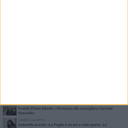
PIÙ LETTI QUESTA SETTIMANA
MARTEDÌ 4 AGOSTO
Armati di bastoni fuggono con l'incasso, rapina in un bar di Bitonto
DOMENICA 2 AGOSTO
Fratelli d'Italia Bitonto: «Vicinanza alla consigliera Carmela
Rossiello»
LUNEDÌ 3 AGOSTO
Antonella Aresta: «La Puglia è un set a cielo aperto. La