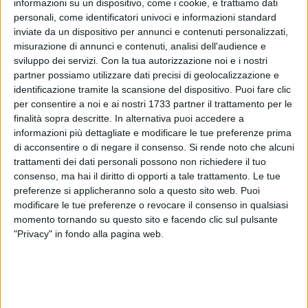
informazioni su un dispositivo, come i cookie, e trattiamo dati
personali, come identificatori univoci e informazioni standard
inviate da un dispositivo per annunci e contenuti personalizzati,
misurazione di annunci e contenuti, analisi dell'audience e
451
A cura di
LA REDAZIONE
sviluppo dei servizi.
Con la tua autorizzazione noi e i nostri
partner possiamo utilizzare dati precisi di geolocalizzazione e
identificazione tramite la scansione del dispositivo. Puoi fare clic
per consentire a noi e ai nostri 1733 partner il trattamento per le
Michele Perrulli
è il nuovo comandante della
Polizia Locale
finalità sopra descritte. In alternativa puoi accedere a
di Bitonto. La scelta era nell'aria già da giorni e i bene
informazioni più dettagliate e modificare le tue preferenze prima
informati sulle vicende di Palazzo Gentile lo davano come il
di acconsentire o di negare il consenso.
Si rende noto che alcuni
principale candidato a succedere a
Silvana Dimundo
,
trattamenti dei dati personali possono non richiedere il tuo
consenso, ma hai il diritto di opporti a tale trattamento. Le tue
prematuramente scomparsa il 5 febbraio scorso a 60 anni.
preferenze si applicheranno solo a questo sito web. Puoi
modificare le tue preferenze o revocare il consenso in qualsiasi
Perrulli, laureato in
Giurisprudenza
presso l'Università degli
momento tornando su questo sito e facendo clic sul pulsante
Studi di Bari e abilitato alla professione di avvocato dal
"Privacy" in fondo alla pagina web.
2005, è in servizio al Comune di Bitonto dal 1° marzo 1991
in qualità di istruttore di vigilanza. Dall'ottobre 2003, invece,
ricopre il ruolo di funzionario dell'area vigilanza.