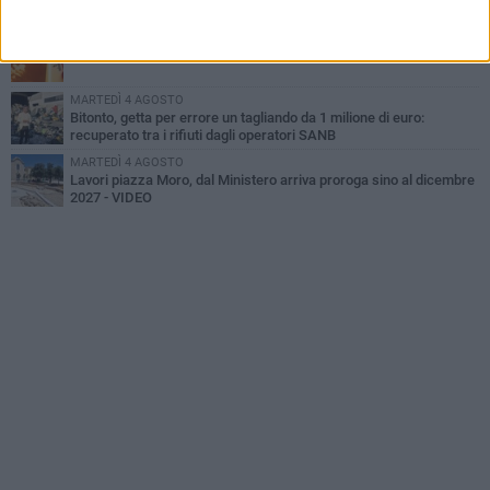
quasi 10 anni
MERCOLEDÌ 5 AGOSTO
Ondata di calore, su Bitonto bollino rosso sino al 6 agosto
MARTEDÌ 4 AGOSTO
Bitonto, getta per errore un tagliando da 1 milione di euro:
recuperato tra i rifiuti dagli operatori SANB
MARTEDÌ 4 AGOSTO
Lavori piazza Moro, dal Ministero arriva proroga sino al dicembre
2027 - VIDEO