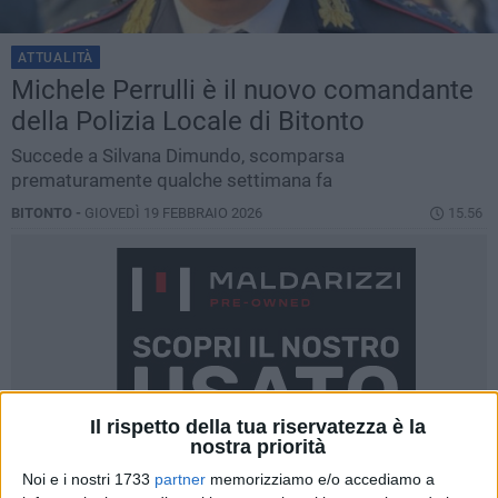
ATTUALITÀ
Michele Perrulli è il nuovo comandante
della Polizia Locale di Bitonto
Succede a Silvana Dimundo, scomparsa
prematuramente qualche settimana fa
BITONTO -
GIOVEDÌ 19 FEBBRAIO 2026
15.56
Il rispetto della tua riservatezza è la
nostra priorità
Noi e i nostri 1733
partner
memorizziamo e/o accediamo a